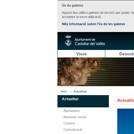
Ús de galetes
Aquest lloc utilitza galetes de tercers per poder m
acceptes la seva utilització.
Més informació sobre l'ús de les galetes
Viure
Descob
Inici
Actualitat
Actualitat
Actualit
Ajuntament
Benestar social
Comerç
Comunicació