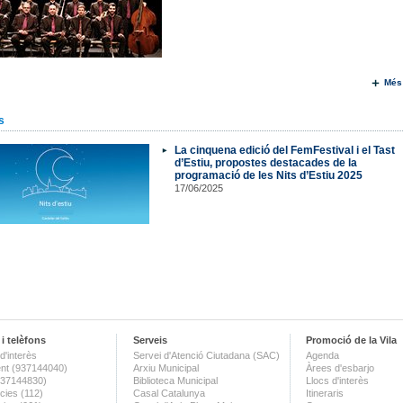
Més
s
La cinquena edició del FemFestival i el Tast
d’Estiu, propostes destacades de la
programació de les Nits d’Estiu 2025
17/06/2025
i telèfons
Serveis
Promoció de la Vila
d'interès
Servei d'Atenció Ciutadana (SAC)
Agenda
nt (937144040)
Arxiu Municipal
Àrees d'esbarjo
(937144830)
Biblioteca Municipal
Llocs d'interès
ies (112)
Casal Catalunya
Itineraris