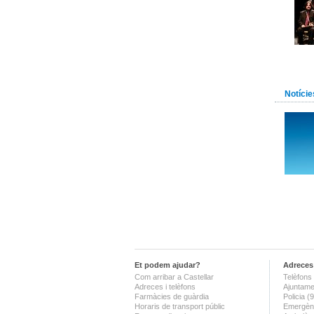
Notície
Et podem ajudar?
Adreces 
Com arribar a Castellar
Telèfons 
Adreces i telèfons
Ajuntame
Farmàcies de guàrdia
Policia 
Horaris de transport públic
Emergènc