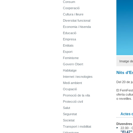
Consum
Cooperació
Cultura i lleure
Diversitat funcional
Economia i hisenda
Educació
Empresa
Entitats
Esport
Feminisme
Imatge de
Govern Obert
Habitatge
Nits d'E
Internet i tecnologies
Del 20 de j
Medi ambient
Ocupació
El FemFesti
oferta cult
Promoció de la vila
o revetlles.
Protecció civil
Salut
Actes 
Seguretat
Societat
Divendres 
Transport i mobilitat
22.00 -
"El 47"
Urbanisme