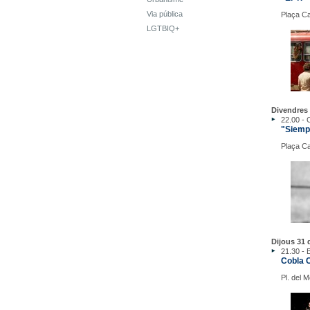
Via pública
Plaça Ca
LGTBIQ+
Divendres 
22.00 -
"Siemp
Plaça Ca
Dijous 31 d
21.30 - B
Cobla C
Pl. del 