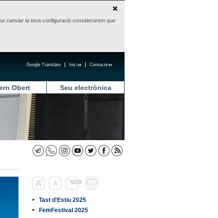
sense canviar la teva configuració considerarem que
Google Translate
Inici
Contacte
ern Obert
Seu electrònica
Tast d'Estiu 2025
FemFestival 2025