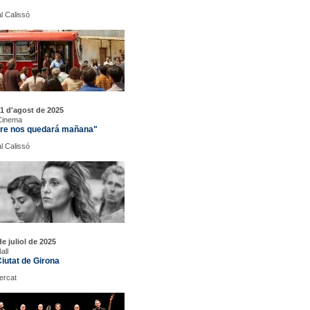
l Calissó
1 d'agost de 2025
 Cinema
re nos quedará mañana"
l Calissó
e juliol de 2025
all
iutat de Girona
Mercat