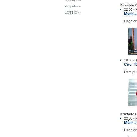
Dissabte 2
Via pública
22.00 - 
LGTBIQ+
Música
Plaça de
19.30 - 
Circ: "
Pista pl
Divendres 
22.00 - 
Música
Plaça de