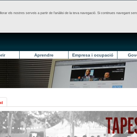
illorar els nostres serveis a partir de l'anàlisi de la teva navegació. Si continues navegant 
rir
Aprendre
Empresa i ocupació
Gov
at