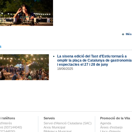
Més
s
La sisena edició del Tast d’Estiu tornarà a
omplir la plaça de Catalunya de gastronomia
i espectacles el 27 i 28 de juny
18/06/2025
i telèfons
Serveis
Promoció de la Vila
d'interès
Servei d'Atenció Ciutadana (SAC)
Agenda
nt (937144040)
Arxiu Municipal
Àrees d'esbarjo
(937144830)
Biblioteca Municipal
Llocs d'interès