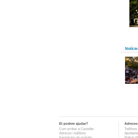
Notície
Et podem ajudar?
Adreces 
Com arribar a Castellar
Telèfons 
Adreces i telèfons
Ajuntame
Farmàcies de guàrdia
Policia 