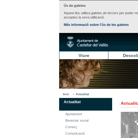
Ús de galetes
Aquest lloc utilitza galetes de tercers per poder m
acceptes la seva utilització.
Més informació sobre l'ús de les galetes
Viure
Descob
Inici
Actualitat
Actualitat
Actualit
Ajuntament
Benestar social
Comerç
Comunicació