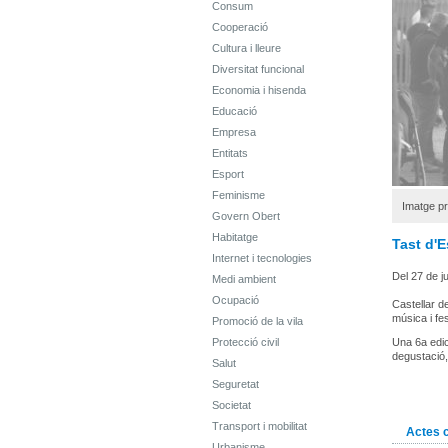
Consum
Cooperació
Cultura i lleure
Diversitat funcional
Economia i hisenda
Educació
Empresa
Entitats
Esport
Feminisme
Imatge pr
Govern Obert
Habitatge
Tast d'E
Internet i tecnologies
Del 27 de j
Medi ambient
Ocupació
Castellar d
música i fe
Promoció de la vila
Protecció civil
Una 6a edic
degustació,
Salut
Seguretat
Societat
Transport i mobilitat
Actes 
Urbanisme