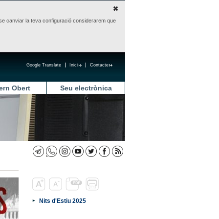
sense canviar la teva configuració considerarem que
Google Translate
Inici
Contacte
ern Obert
Seu electrònica
Nits d'Estiu 2025