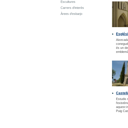
Escultures
Carrers d'interès
Àrees d'esbarjo
Esglési
Aixecada
coneguda
és un d
emblemàt
Castell
Estudis 
l'existèn
aquest i
Puig Cast