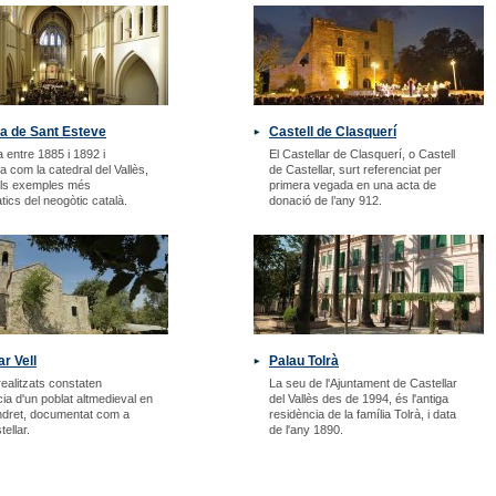
a de Sant Esteve
Castell de Clasquerí
 entre 1885 i 1892 i
El Castellar de Clasquerí, o Castell
 com la catedral del Vallès,
de Castellar, surt referenciat per
els exemples més
primera vegada en una acta de
ics del neogòtic català.
donació de l’any 912.
ar Vell
Palau Tolrà
realitzats constaten
La seu de l'Ajuntament de Castellar
cia d'un poblat altmedieval en
del Vallès des de 1994, és l'antiga
ndret, documentat com a
residència de la família Tolrà, i data
ellar.
de l'any 1890.