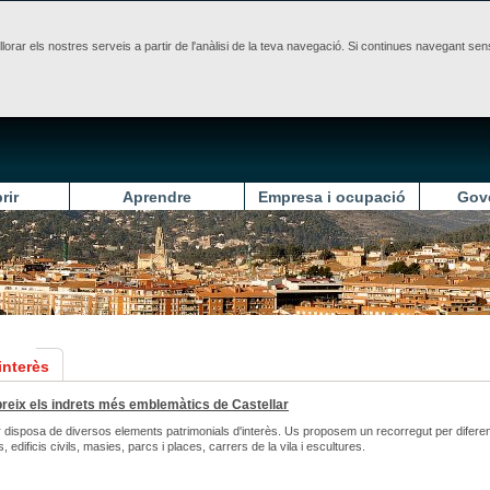
illorar els nostres serveis a partir de l'anàlisi de la teva navegació. Si continues navegant 
rir
Aprendre
Empresa i ocupació
Gov
interès
eix els indrets més emblemàtics de Castellar
r disposa de diversos elements patrimonials d'interès. Us proposem un recorregut per difere
, edificis civils, masies, parcs i places, carrers de la vila i escultures.