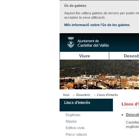
Ús de galetes
Aquest lloc utilitza galetes de tercers per poder m
acceptes la seva utilització.
Més informació sobre l'ús de les galetes
Viure
Descob
Inici
Descobrir
Llocs d'interès
Llocs d'interès
Llocs d'
Descobr
Esglésies
Masies
Castella
esglésies
Edificis civils
Parcs i places