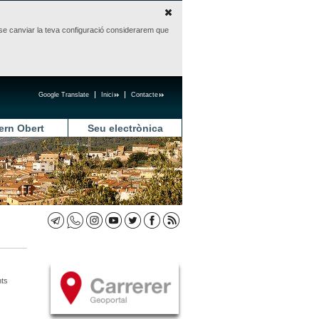
sense canviar la teva configuració considerarem que
Google Translate
Inici
Contacte
ern Obert
Seu electrònica
nts