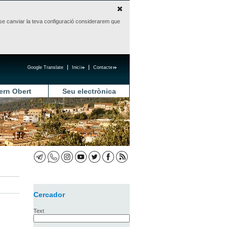
sense canviar la teva configuració considerarem que
Google Translate
Inici
Contacte
ern Obert
Seu electrònica
Cercador
Text