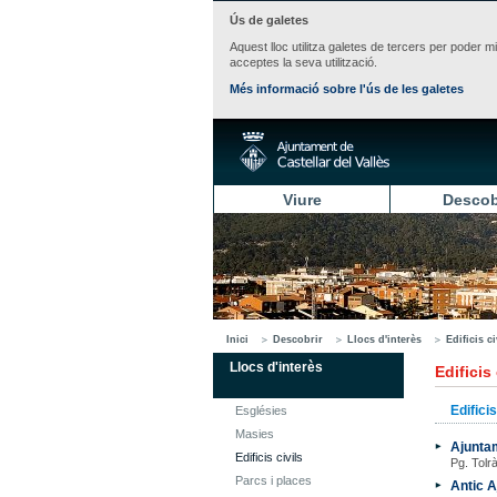
Ús de galetes
Aquest lloc utilitza galetes de tercers per poder m
acceptes la seva utilització.
Més informació sobre l'ús de les galetes
Viure
Descob
Inici
Descobrir
Llocs d'interès
Edificis ci
Llocs d'interès
Edificis 
Edificis
Esglésies
Masies
Ajuntam
Edificis civils
Pg. Tolrà
Parcs i places
Antic 