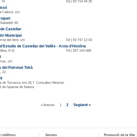
, 74
Tel | 93 714 44 35
issó
l Calissó, s/n
ruguet
 Sabadell, 60
 de Castellar
ri Municipal
rrat del Vent, s/n
Tel | 93 747 12 03
d'Estudis de Castellar del Vallès - Arxiu d'Història
 Mina, 9-11
Tel | 937 144 088
l
rras, s/n
 del Patronat Tolrà
à, 22
ll
a de Terrassa, km 26,7. Consulteu l'itinerari
 de l'apartat de Natura
2
Següent »
« Anterior
1
i telèfons
Serveis
Promoció de la Vila