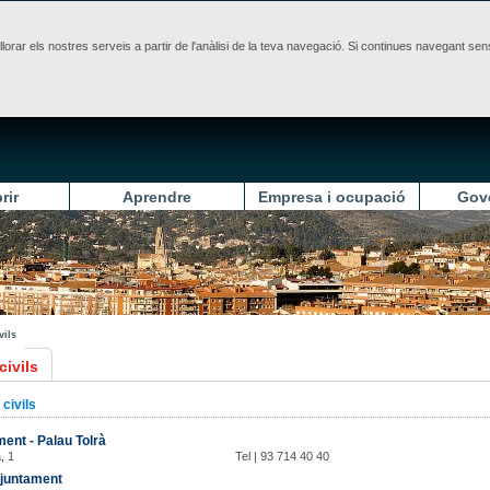
illorar els nostres serveis a partir de l'anàlisi de la teva navegació. Si continues navegant 
rir
Aprendre
Empresa i ocupació
Gov
vils
civils
 civils
ent - Palau Tolrà
, 1
Tel | 93 714 40 40
Ajuntament