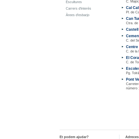
C. Major
Escultures
Cal Cal
Carrers d'interès
Pl. de Ca
Àrees d'esbarjo
Can Tu
Ctra. de
Castell
Cementi
C. del Se
Centre 
C. de la
El Cora
C. de To
Escoles
Pg. Tolr
Pont Ve
Carreter
número 1
Et podem ajudar?
Adreces 