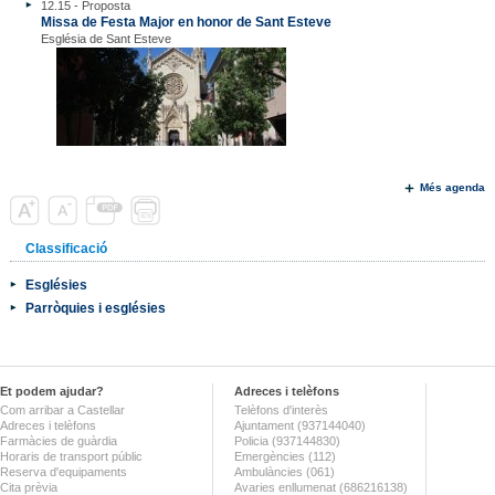
12.15 - Proposta
Missa de Festa Major en honor de Sant Esteve
Església de Sant Esteve
Més agenda
Classificació
Esglésies
Parròquies i esglésies
Et podem ajudar?
Adreces i telèfons
Com arribar a Castellar
Telèfons d'interès
Adreces i telèfons
Ajuntament (937144040)
Farmàcies de guàrdia
Policia (937144830)
Horaris de transport públic
Emergències (112)
Reserva d'equipaments
Ambulàncies (061)
Cita prèvia
Avaries enllumenat (686216138)