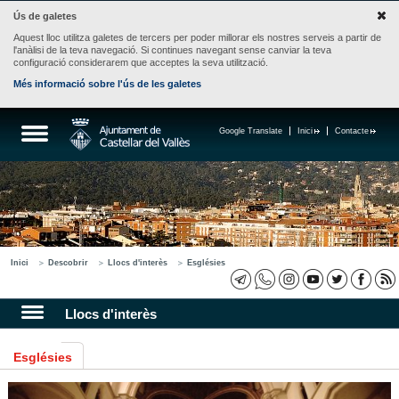
Ús de galetes
Aquest lloc utilitza galetes de tercers per poder millorar els nostres serveis a partir de
l'anàlisi de la teva navegació. Si continues navegant sense canviar la teva
configuració considerarem que acceptes la seva utilització.
Més informació sobre l'ús de les galetes
Google Translate
Inici
Contacte
Inici
Descobrir
Llocs d'interès
Esglésies
Llocs d'interès
Esglésies