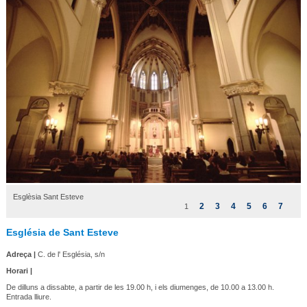
Esglèsia Sant Esteve
2
3
4
5
6
7
1
Església de Sant Esteve
Adreça |
C. de l' Església, s/n
Horari |
De dilluns a dissabte, a partir de les 19.00 h, i els diumenges, de 10.00 a 13.00 h.
Entrada lliure.