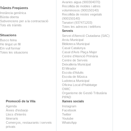
Avaries aigua (900304070)
Recollida de mobles i altres
Tràmits Freqüents
voluminosos (900150140)
Instància genèrica
Recollida de restes vegetals
Bústia oberta
(900150140)
Subvencions per a la contractació
Tanatori (937471203)
Tots els tràmits
Totes les adreces i telèfons
Serveis
Situacions
Servei d'Atenció Ciutadana (SAC)
Arxiu Municipal
Busco feina
Biblioteca Municipal
He tingut un fill
Casal Catalunya
Em vull formar
Casal d'Avis Plaça Major
Totes les situacions
Centre d'Atenció Primària
Centre de Serveis
Deixalleria Municipal
El Mirador
Escola d'Adults
Escola de Música
Ludoteca Municipal
Oficina Local d'Habitatge
OMIC
Organisme de Gestió Tributària
PIPAD
Promoció de la Vila
Xarxes socials
Agenda
Instagram
Àrees d'esbarjo
Facebook
Llocs d'interès
Twitter
Itineraris
Youtube
Comerços, restaurants i serveis
WhatsApp
privats