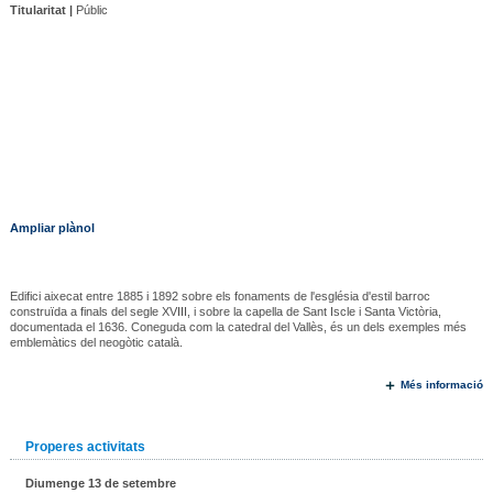
Titularitat |
Públic
Ampliar plànol
Edifici aixecat entre 1885 i 1892 sobre els fonaments de l'església d'estil barroc
construïda a finals del segle XVIII, i sobre la capella de Sant Iscle i Santa Victòria,
documentada el 1636. Coneguda com la catedral del Vallès, és un dels exemples més
emblemàtics del neogòtic català.
Més informació
Properes activitats
Diumenge 13 de setembre