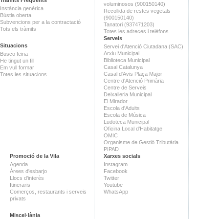
Tràmits Freqüents
voluminosos (900150140)
Instància genèrica
Recollida de restes vegetals
Bústia oberta
(900150140)
Subvencions per a la contractació
Tanatori (937471203)
Tots els tràmits
Totes les adreces i telèfons
Serveis
Situacions
Servei d'Atenció Ciutadana (SAC)
Arxiu Municipal
Busco feina
Biblioteca Municipal
He tingut un fill
Casal Catalunya
Em vull formar
Casal d'Avis Plaça Major
Totes les situacions
Centre d'Atenció Primària
Centre de Serveis
Deixalleria Municipal
El Mirador
Escola d'Adults
Escola de Música
Ludoteca Municipal
Oficina Local d'Habitatge
OMIC
Organisme de Gestió Tributària
PIPAD
Promoció de la Vila
Xarxes socials
Agenda
Instagram
Àrees d'esbarjo
Facebook
Llocs d'interès
Twitter
Itineraris
Youtube
Comerços, restaurants i serveis
WhatsApp
privats
Miscel·lània