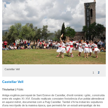
Castellar Vell
2
1
Castellar Vell
Titularitat |
Públic
Antiga església parroquial de Sant Esteve de Castellar, d'estil romànic i gòtic, construïda
entre els segles XI i XVI. Estudis realitzats constaten l'existència d'un poblat altmedieval
en aquest indret, documentat com a Puig Castellar. També s'hi ha trobat les sepultures
d'una necròpolis de la mateixa època, que permetrà fer un estudi antropològic de les