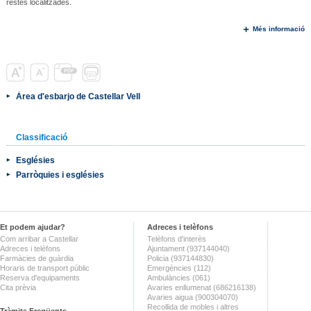
restes localitzades.
Més informació
Àrea d'esbarjo de Castellar Vell
Classificació
Esglésies
Parròquies i esglésies
Et podem ajudar?
Adreces i telèfons
Com arribar a Castellar
Telèfons d'interès
Adreces i telèfons
Ajuntament (937144040)
Farmàcies de guàrdia
Policia (937144830)
Horaris de transport públic
Emergències (112)
Reserva d'equipaments
Ambulàncies (061)
Cita prèvia
Avaries enllumenat (686216138)
Avaries aigua (900304070)
Recollida de mobles i altres