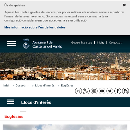
Ús de galetes
Aquest lloc utilitza galetes de tercers per poder millorar els nostres serveis a partir de
l'anàlisi de la teva navegació. Si continues navegant sense canviar la teva
configuració considerarem que acceptes la seva utilització.
Més informació sobre l'ús de les galetes
Google Translate
Inici
Contacte
Inici
Descobrir
Llocs d'interès
Esglésies
Llocs d'interès
Esglésies