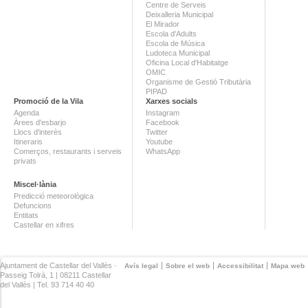
Centre de Serveis
Deixalleria Municipal
El Mirador
Escola d'Adults
Escola de Música
Ludoteca Municipal
Oficina Local d'Habitatge
OMIC
Organisme de Gestió Tributària
PIPAD
Promoció de la Vila
Xarxes socials
Agenda
Instagram
Àrees d'esbarjo
Facebook
Llocs d'interès
Twitter
Itineraris
Youtube
Comerços, restaurants i serveis
WhatsApp
privats
Miscel·lània
Predicció meteorològica
Defuncions
Entitats
Castellar en xifres
Ajuntament de Castellar del Vallès ·
Avís legal
Sobre el web
Accessibilitat
Mapa web
Passeig Tolrà, 1 | 08211 Castellar
del Vallès | Tel. 93 714 40 40