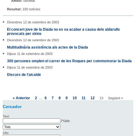
Àmbit:
Societat
Resultat:
100 notícies
Divendres 12 de setembre de 2003
El concert jove de la Diada no es va acabar a causa dels aldarulls
provocats per skins
Divendres 12 de setembre de 2003
Multitudinària assistència als actes de la Diada
Dijous 11 de setembre de 2003
300 persones omplen el carrer de les Roques per commemorar la Diada
Dijous 11 de setembre de 2003
Discurs de l'alcalde
« Anterior
2
6
7
8
9
10
11
12
...
13
Següent »
Cercador
Text
Públic
Lloc