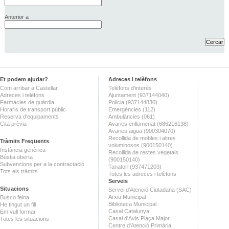
Anterior a
Et podem ajudar?
Adreces i telèfons
Com arribar a Castellar
Telèfons d'interès
Adreces i telèfons
Ajuntament (937144040)
Farmàcies de guàrdia
Policia (937144830)
Horaris de transport públic
Emergències (112)
Reserva d'equipaments
Ambulàncies (061)
Cita prèvia
Avaries enllumenat (686216138)
Avaries aigua (900304070)
Recollida de mobles i altres
Tràmits Freqüents
voluminosos (900150140)
Instància genèrica
Recollida de restes vegetals
Bústia oberta
(900150140)
Subvencions per a la contractació
Tanatori (937471203)
Tots els tràmits
Totes les adreces i telèfons
Serveis
Situacions
Servei d'Atenció Ciutadana (SAC)
Arxiu Municipal
Busco feina
Biblioteca Municipal
He tingut un fill
Casal Catalunya
Em vull formar
Casal d'Avis Plaça Major
Totes les situacions
Centre d'Atenció Primària