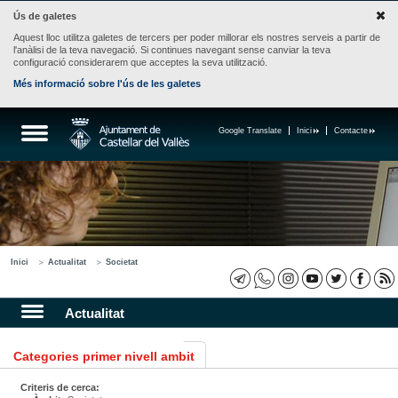
Ús de galetes
Aquest lloc utilitza galetes de tercers per poder millorar els nostres serveis a partir de
l'anàlisi de la teva navegació. Si continues navegant sense canviar la teva
configuració considerarem que acceptes la seva utilització.
Més informació sobre l'ús de les galetes
Google Translate
Inici
Contacte
Inici
Actualitat
Societat
Actualitat
Categories primer nivell ambit
Criteris de cerca: