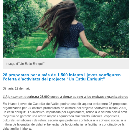
Imatge d'"Un Estiu Enriquit".
28 propostes per a més de 1.500 infants i joves configuren
l’oferta d’activitats del projecte “Un Estiu Enriquit”
Dimarts 12 de maig
L’Ajuntament destinarà 25.000 euros a donar suport a les entitats organitzadores
Els infants i joves de Castellar del Vallès podran escollir aquest estiu entre 28 propostes
organitzades per 24 entitats promotores en el marc del projecte “Activitats d’estiu 2026,
un estiu enriquit”. La iniciativa, impulsada per l’Ajuntament, arriba a la setena edició amb
l’objectiu de garantir una oferta àmplia i equilibrada d’activitats lúdiques, esportives,
culturals, artístiques i de reforç escolar que pretenen contribuir a la cohesió social, a la
millora de la qualitat de vida i el benestar de la ciutadania i a facilitar la conciliació de la
vida familiar i laboral.