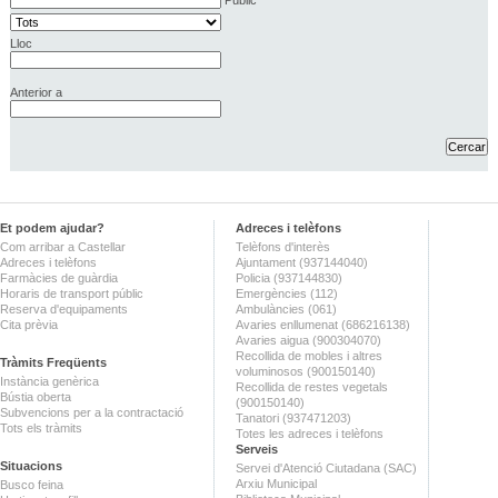
Lloc
Anterior a
Et podem ajudar?
Adreces i telèfons
Com arribar a Castellar
Telèfons d'interès
Adreces i telèfons
Ajuntament (937144040)
Farmàcies de guàrdia
Policia (937144830)
Horaris de transport públic
Emergències (112)
Reserva d'equipaments
Ambulàncies (061)
Cita prèvia
Avaries enllumenat (686216138)
Avaries aigua (900304070)
Recollida de mobles i altres
Tràmits Freqüents
voluminosos (900150140)
Instància genèrica
Recollida de restes vegetals
Bústia oberta
(900150140)
Subvencions per a la contractació
Tanatori (937471203)
Tots els tràmits
Totes les adreces i telèfons
Serveis
Situacions
Servei d'Atenció Ciutadana (SAC)
Arxiu Municipal
Busco feina