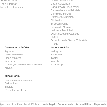
Biblioteca Municipal
He tingut un fill
Casal Catalunya
Em vull formar
Casal d'Avis Plaça Major
Totes les situacions
Centre d'Atenció Primària
Centre de Serveis
Deixalleria Municipal
El Mirador
Escola d'Adults
Escola de Música
Ludoteca Municipal
Oficina Local d'Habitatge
OMIC
Organisme de Gestió Tributària
PIPAD
Promoció de la Vila
Xarxes socials
Agenda
Instagram
Àrees d'esbarjo
Facebook
Llocs d'interès
Twitter
Itineraris
Youtube
Comerços, restaurants i serveis
WhatsApp
privats
Miscel·lània
Predicció meteorològica
Defuncions
Entitats
Castellar en xifres
Ajuntament de Castellar del Vallès ·
Avís legal
Sobre el web
Accessibilitat
Mapa web