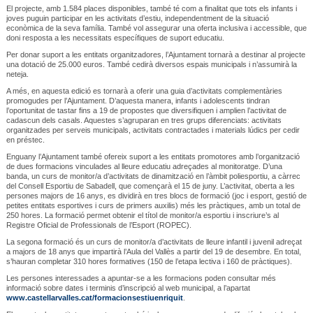
El projecte, amb 1.584 places disponibles, també té com a finalitat que tots els infants i
joves puguin participar en les activitats d’estiu, independentment de la situació
econòmica de la seva família. També vol assegurar una oferta inclusiva i accessible, que
doni resposta a les necessitats específiques de suport educatiu.
Per donar suport a les entitats organitzadores, l’Ajuntament tornarà a destinar al projecte
una dotació de 25.000 euros. També cedirà diversos espais municipals i n’assumirà la
neteja.
A més, en aquesta edició es tornarà a oferir una guia d’activitats complementàries
promogudes per l’Ajuntament. D’aquesta manera, infants i adolescents tindran
l’oportunitat de tastar fins a 19 de propostes que diversifiquen i amplien l’activitat de
cadascun dels casals. Aquestes s’agruparan en tres grups diferenciats: activitats
organitzades per serveis municipals, activitats contractades i materials lúdics per cedir
en préstec.
Enguany l’Ajuntament també ofereix suport a les entitats promotores amb l’organització
de dues formacions vinculades al lleure educatiu adreçades al monitoratge. D’una
banda, un curs de monitor/a d’activitats de dinamització en l’àmbit poliesportiu, a càrrec
del Consell Esportiu de Sabadell, que començarà el 15 de juny. L’activitat, oberta a les
persones majors de 16 anys, es dividirà en tres blocs de formació (joc i esport, gestió de
petites entitats esportives i curs de primers auxilis) més les pràctiques, amb un total de
250 hores. La formació permet obtenir el títol de monitor/a esportiu i inscriure’s al
Registre Oficial de Professionals de l’Esport (ROPEC).
La segona formació és un curs de monitor/a d’activitats de lleure infantil i juvenil adreçat
a majors de 18 anys que impartirà l’Aula del Vallès a partir del 19 de desembre. En total,
s’hauran completar 310 hores formatives (150 de l’etapa lectiva i 160 de pràctiques).
Les persones interessades a apuntar-se a les formacions poden consultar més
informació sobre dates i terminis d’inscripció al web municipal, a l’apartat
www.castellarvalles.cat/formacionsestiuenriquit
.