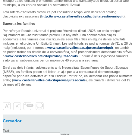
El suport a les entitats promotores també inclou una campanya de difusió al portal web
municipal, a les xarxes socials i al setmanari L’Actual.
Tota l’oferta d’activitats d’estiu es pot consultar a l’espai web dedicat al catàleg
d’activitats extraescolars (
http://www.castellarvalles.cat/activitatsestiuenriquit
).
Suport a les famílies
Per reforçar l’accés universal el projecte “Activitats d’estiu 2026, un estiu enriquit”,
l’Ajuntament de Castellar també preveu, un any més, una convocatòria d’ajuts
econòmics a les famílies que inscriguin els seus fills i filles en alguna de les activitats
incloses en el projecte Un Estiu Enriquit. Les sol·licituds es podran cursar de l’11 al 28 de
maig (inclosos), per Internet a
www.castellarvalles.cat/ajutsestiuenriquit
, on també
es poden trobar els detalls de la convocatòria, o bé presencialment demanant cita prèvia
a
www.castellarvalles.cat/citapreviaajutssocials
. En funció dels ingressos familiars,
s’atorgaran subvencions per un màxim de 40 euros a la setmana.
En el cas dels infants i adolescents amb Necessitats Específiques de Suport Educatiu
(NESE), les famílies poden sol·licitar un ajut per a la contractació de monitoratge
específic per a les activitats d’Estiu Enriquit. Per fer-ho, cal demanar cita prèvia al mateix
enllaç (
www.castellarvalles.cat/citapreviaajutssocials
), els dimarts i dimecres del 19
de maig al 3 de juny.
Cercador
Text
Públic