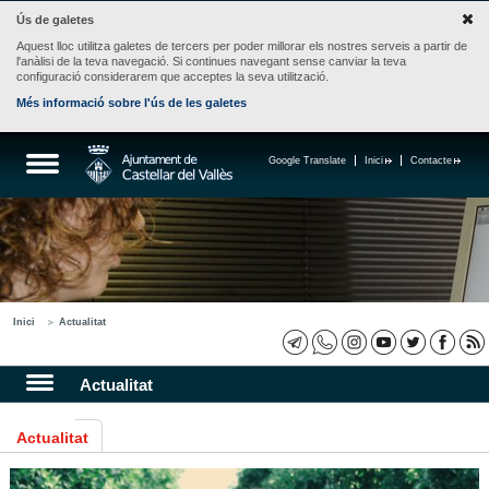
Ús de galetes
Aquest lloc utilitza galetes de tercers per poder millorar els nostres serveis a partir de
l'anàlisi de la teva navegació. Si continues navegant sense canviar la teva
configuració considerarem que acceptes la seva utilització.
Més informació sobre l'ús de les galetes
Google Translate
Inici
Contacte
Inici
Actualitat
Actualitat
Actualitat