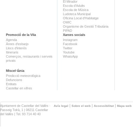
El Mirador
Escola d'Adults
Escola de Música
Ludoteca Municipal
Oficina Local d'Habitatge
OMIC
Organisme de Gestió Tributària
PIPAD
Promoció de la Vila
Xarxes socials
Agenda
Instagram
Àrees d'esbarjo
Facebook
Llocs d'interès
Twitter
Itineraris
Youtube
Comerços, restaurants i serveis
WhatsApp
privats
Miscel·lània
Predicció meteorològica
Defuncions
Entitats
Castellar en xifres
Ajuntament de Castellar del Vallès ·
Avís legal
Sobre el web
Accessibilitat
Mapa web
Passeig Tolrà, 1 | 08211 Castellar
del Vallès | Tel. 93 714 40 40