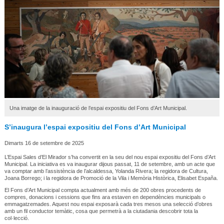
Una imatge de la inauguració de l’espai expositiu del Fons d’Art Municipal.
S’inaugura l’espai expositiu del Fons d’Art Municipal
Dimarts 16 de setembre de 2025
L’Espai Sales d’El Mirador s’ha convertit en la seu del nou espai expositiu del Fons d’Art
Municipal. La iniciativa es va inaugurar dijous passat, 11 de setembre, amb un acte que
va comptar amb l’assistència de l’alcaldessa, Yolanda Rivera; la regidora de Cultura,
Joana Borrego; i la regidora de Promoció de la Vila i Memòria Històrica, Elisabet España.
El Fons d’Art Municipal compta actualment amb més de 200 obres procedents de
compres, donacions i cessions que fins ara estaven en dependències municipals o
emmagatzemades. Aquest nou espai exposarà cada tres mesos una selecció d’obres
amb un fil conductor temàtic, cosa que permetrà a la ciutadania descobrir tota la
col·lecció.