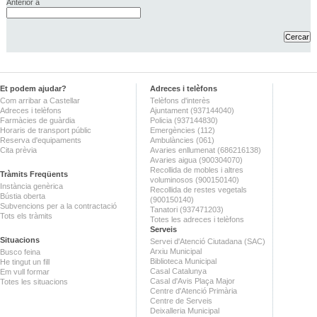
Anterior a
Et podem ajudar?
Adreces i telèfons
Com arribar a Castellar
Telèfons d'interès
Adreces i telèfons
Ajuntament (937144040)
Farmàcies de guàrdia
Policia (937144830)
Horaris de transport públic
Emergències (112)
Reserva d'equipaments
Ambulàncies (061)
Cita prèvia
Avaries enllumenat (686216138)
Avaries aigua (900304070)
Recollida de mobles i altres
Tràmits Freqüents
voluminosos (900150140)
Instància genèrica
Recollida de restes vegetals
Bústia oberta
(900150140)
Subvencions per a la contractació
Tanatori (937471203)
Tots els tràmits
Totes les adreces i telèfons
Serveis
Situacions
Servei d'Atenció Ciutadana (SAC)
Arxiu Municipal
Busco feina
Biblioteca Municipal
He tingut un fill
Casal Catalunya
Em vull formar
Casal d'Avis Plaça Major
Totes les situacions
Centre d'Atenció Primària
Centre de Serveis
Deixalleria Municipal