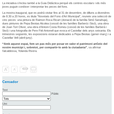
La iniciativa s’inclou també a la Guia Didàctica perquè els centres escolars i els més
joves puguin conèixer i interpretar les peces del fons.
La mostra inaugural, que es podrà visitar fins al 31 de desembre, de dilluns a divendres
de 8.30 a 20 hores, es titula “Novetats del Fons d’Art Municipal”, reuneix una selecció de
cinc peces: una pintura de Raimon Roca Ricart (donació de la família Simó Sanahuja),
dues pintures de Pepa Beotas Alcolea (cessió de les famílies Barberà i Sisó), una obra
de Joan Tort Oliver, una obra d’Antoni Costa Romeu (cessió de les famílies Barberà i
Sisó) i una fotografia de Pere Fité Antonell que evoca el Castellar dels anys seixanta. Els
trimestres següents, les exposicions estaran dedicades a Pepa Beotas (gener-març) i a
Castellar Vell (abril-juny).
“Amb aquest espai, fem un pas més per posar en valor el patrimoni artístic del
nostre municipi i, sobretot, per compartir-lo amb la ciutadania”
, va afirmar
l’alcaldessa, Yolanda Rivera.
Cercador
Text
Públic
Lloc