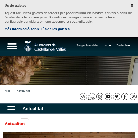
Ús de galetes
Aquest lloc utilitza galetes de tercers per poder millorar els nostres serveis a partir de
l'anàlisi de la teva navegació. Si continues navegant sense canviar la teva
configuració considerarem que acceptes la seva utilització.
Més informació sobre l'ús de les galetes
Google Translate
Inici
Contacte
Inici
Actualitat
Actualitat
Actualitat