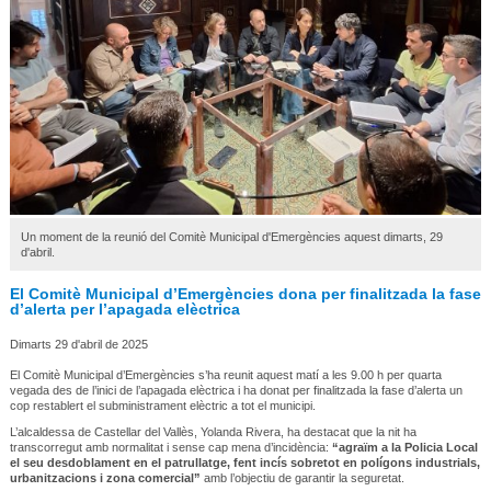
Un moment de la reunió del Comitè Municipal d'Emergències aquest dimarts, 29
d'abril.
El Comitè Municipal d’Emergències dona per finalitzada la fase
d’alerta per l’apagada elèctrica
Dimarts 29 d'abril de 2025
El Comitè Municipal d’Emergències s’ha reunit aquest matí a les 9.00 h per quarta
vegada des de l’inici de l’apagada elèctrica i ha donat per finalitzada la fase d’alerta un
cop restablert el subministrament elèctric a tot el municipi.
L’alcaldessa de Castellar del Vallès, Yolanda Rivera, ha destacat que la nit ha
transcorregut amb normalitat i sense cap mena d’incidència:
“agraïm a la Policia Local
el seu desdoblament en el patrullatge, fent incís sobretot en polígons industrials,
urbanitzacions i zona comercial”
amb l’objectiu de garantir la seguretat.