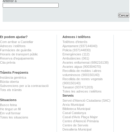
Anterior a
Et podem ajudar?
Adreces i telèfons
Com arribar a Castellar
Telèfons d'interès
Adreces i telèfons
Ajuntament (937144040)
Farmàcies de guàrdia
Policia (937144830)
Horaris de transport públic
Emergències (112)
Reserva d'equipaments
Ambulàncies (061)
Cita prèvia
Avaries enllumenat (686216138)
Avaries aigua (900304070)
Recollida de mobles i altres
Tràmits Freqüents
voluminosos (900150140)
Instància genèrica
Recollida de restes vegetals
Bústia oberta
(900150140)
Subvencions per a la contractació
Tanatori (937471203)
Tots els tràmits
Totes les adreces i telèfons
Serveis
Situacions
Servei d'Atenció Ciutadana (SAC)
Arxiu Municipal
Busco feina
Biblioteca Municipal
He tingut un fill
Casal Catalunya
Em vull formar
Casal d'Avis Plaça Major
Totes les situacions
Centre d'Atenció Primària
Centre de Serveis
Deixalleria Municipal