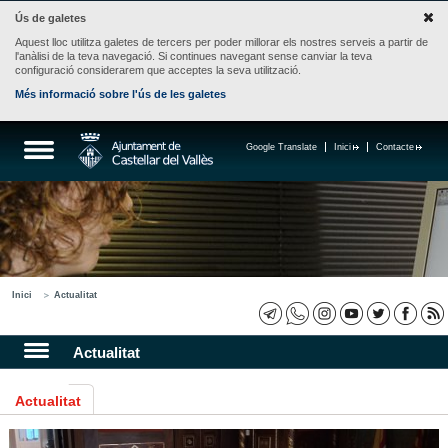
Ús de galetes
Aquest lloc utilitza galetes de tercers per poder millorar els nostres serveis a partir de
l'anàlisi de la teva navegació. Si continues navegant sense canviar la teva
configuració considerarem que acceptes la seva utilització.
Més informació sobre l'ús de les galetes
Google Translate
Inici
Contacte
Inici
Actualitat
Actualitat
Actualitat