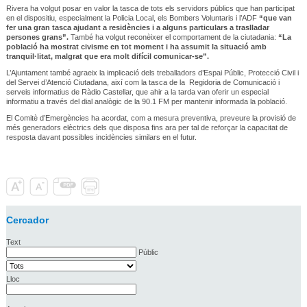
Rivera ha volgut posar en valor la tasca de tots els servidors públics que han participat
en el dispositiu, especialment la Policia Local, els Bombers Voluntaris i l’ADF
“que van
fer una gran tasca ajudant a residències i a alguns particulars a traslladar
persones grans”.
També ha volgut reconèixer el comportament de la ciutadania:
“La
població ha mostrat civisme en tot moment i ha assumit la situació amb
tranquil·litat, malgrat que era molt difícil comunicar-se”.
L’Ajuntament també agraeix la implicació dels treballadors d’Espai Públic, Protecció Civil i
del Servei d’Atenció Ciutadana, així com la tasca de la Regidoria de Comunicació i
serveis informatius de Ràdio Castellar, que ahir a la tarda van oferir un especial
informatiu a través del dial analògic de la 90.1 FM per mantenir informada la població.
El Comitè d’Emergències ha acordat, com a mesura preventiva, preveure la provisió de
més generadors elèctrics dels que disposa fins ara per tal de reforçar la capacitat de
resposta davant possibles incidències similars en el futur.
Cercador
Text
Públic
Lloc