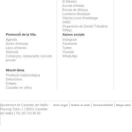
El Mirador
Escola d'Adults
Escola de Música
Ludoteca Municipal
Oficina Local d'Habitatge
OMIC
Organisme de Gestió Tributària
PIPAD
Promoció de la Vila
Xarxes socials
Agenda
Instagram
Àrees d'esbarjo
Facebook
Llocs d'interès
Twitter
Itineraris
Youtube
Comerços, restaurants i serveis
WhatsApp
privats
Miscel·lània
Predicció meteorològica
Defuncions
Entitats
Castellar en xifres
Ajuntament de Castellar del Vallès ·
Avís legal
Sobre el web
Accessibilitat
Mapa web
Passeig Tolrà, 1 | 08211 Castellar
del Vallès | Tel. 93 714 40 40