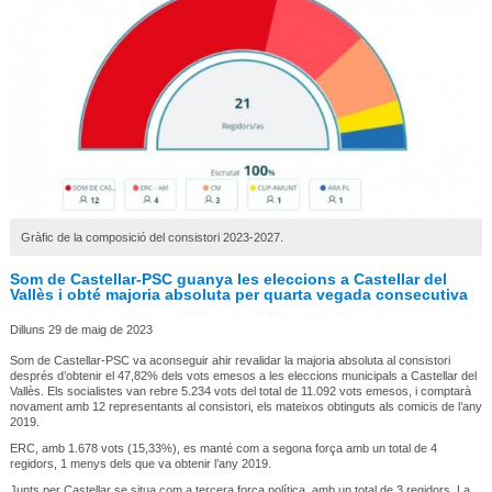
Gràfic de la composició del consistori 2023-2027.
Som de Castellar-PSC guanya les eleccions a Castellar del
Vallès i obté majoria absoluta per quarta vegada consecutiva
Dilluns 29 de maig de 2023
Som de Castellar-PSC va aconseguir ahir revalidar la majoria absoluta al consistori
després d’obtenir el 47,82% dels vots emesos a les eleccions municipals a Castellar del
Vallès. Els socialistes van rebre 5.234 vots del total de 11.092 vots emesos, i comptarà
novament amb 12 representants al consistori, els mateixos obtinguts als comicis de l’any
2019.
ERC, amb 1.678 vots (15,33%), es manté com a segona força amb un total de 4
regidors, 1 menys dels que va obtenir l’any 2019.
Junts per Castellar se situa com a tercera força política, amb un total de 3 regidors. La