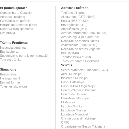
Et podem ajudar?
Adreces i telèfons
Com arribar a Castellar
Telèfons d'interès
Adreces i telèfons
Ajuntament (937144040)
Farmàcies de guàrdia
Policia (937144830)
Horaris de transport públic
Emergències (112)
Reserva d'equipaments
Ambulàncies (061)
Cita prèvia
Avaries enllumenat (686216138)
Avaries aigua (900304070)
Recollida de mobles i altres
Tràmits Freqüents
voluminosos (900150140)
Instància genèrica
Recollida de restes vegetals
Bústia oberta
(900150140)
Subvencions per a la contractació
Tanatori (937471203)
Tots els tràmits
Totes les adreces i telèfons
Serveis
Situacions
Servei d'Atenció Ciutadana (SAC)
Arxiu Municipal
Busco feina
Biblioteca Municipal
He tingut un fill
Casal Catalunya
Em vull formar
Casal d'Avis Plaça Major
Totes les situacions
Centre d'Atenció Primària
Centre de Serveis
Deixalleria Municipal
El Mirador
Escola d'Adults
Escola de Música
Ludoteca Municipal
Oficina Local d'Habitatge
OMIC
Organisme de Gestió Tributària