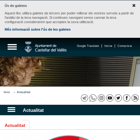
Ús de galetes
Aquest lloc utilitza galetes de tercers per poder millorar els nostres serveis a partir de
l'anàlisi de la teva navegació. Si continues navegant sense canviar la teva
configuració considerarem que acceptes la seva utilització.
Més informació sobre l'ús de les galetes
Google Translate
Inici
Contacte
Inici
Actualitat
Actualitat
Actualitat