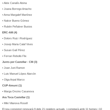
• Aleix Canalís Alsina
• Joana Borrego Artacho
• Anna Margalef Martínez
• Nakor Bueno Gómez
• Rubén Peñalver Bustos
ERC-AM (4)
• Dolors Ruiz i Rodríguez
• Josep Maria Calaf Vives
• Susan Galí Pérez
• Ferran Rebollo Flix
Junts per Castellar - CM (3)
• Joan Juni Ramon
• Luis Manuel López Alarcón
• Olga Arpal Marco
CUP-Amunt (1)
• Marga Oncins Casanova
Ara Toca Castellar (1)
• Miki Vilanova Rosell
El nou consistori renovarà 9 dels 21 regidors actuals, i comptarà amb 11 homes i 10