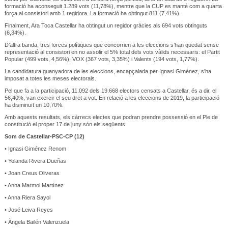
formació ha aconseguit 1.289 vots (11,78%), mentre que la CUP es manté com a quarta
força al consistori amb 1 regidora. La formació ha obtingut 811 (7,41%).
Finalment, Ara Toca Castellar ha obtingut un regidor gràcies als 694 vots obtinguts
(6,34%).
D’altra banda, tres forces polítiques que concorrien a les eleccions s’han quedat sense
representació al consistori en no assolir el 5% total dels vots vàlids necessaris: el Partit
Popular (499 vots, 4,56%), VOX (367 vots, 3,35%) i Valents (194 vots, 1,77%).
La candidatura guanyadora de les eleccions, encapçalada per Ignasi Giménez, s’ha
imposat a totes les meses electorals.
Pel que fa a la participació, 11.092 dels 19.668 electors censats a Castellar, és a dir, el
56,40%, van exercir el seu dret a vot. En relació a les eleccions de 2019, la participació
ha disminuït un 10,70%.
Amb aquests resultats, els càrrecs electes que podran prendre possessió en el Ple de
constitució el proper 17 de juny són els següents:
Som de Castellar-PSC-CP (12)
• Ignasi Giménez Renom
• Yolanda Rivera Dueñas
• Joan Creus Oliveras
• Anna Marmol Martínez
• Anna Riera Sayol
• José Leiva Reyes
• Àngela Bailén Valenzuela