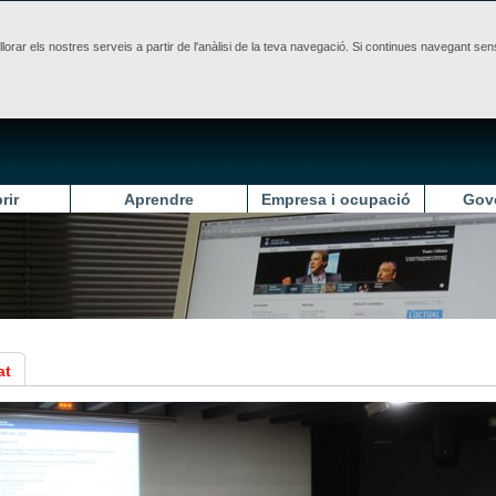
illorar els nostres serveis a partir de l'anàlisi de la teva navegació. Si continues navegant 
rir
Aprendre
Empresa i ocupació
Gov
at