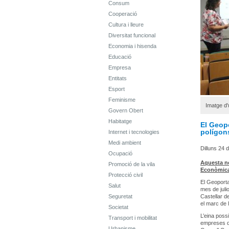
Consum
Cooperació
Cultura i lleure
Diversitat funcional
Economia i hisenda
Educació
Empresa
Entitats
Esport
Feminisme
Imatge d'
Govern Obert
Habitatge
El Geopo
polígons
Internet i tecnologies
Medi ambient
Dilluns 24 d
Ocupació
Aquesta no
Promoció de la vila
Econòmic
Protecció civil
El Geoportal
Salut
mes de juli
Seguretat
Castellar d
el marc de 
Societat
L’eina poss
Transport i mobilitat
empreses de
Urbanisme