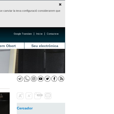
sense canviar la teva configuració considerarem que
Google Translate
Inici
Contacte
ern Obert
Seu electrònica
Cercador