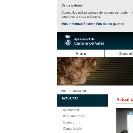
Ús de galetes
Aquest lloc utilitza galetes de tercers per poder m
acceptes la seva utilització.
Més informació sobre l'ús de les galetes
Viure
Descob
Inici
Actualitat
Actualitat
Actualit
Ajuntament
Benestar social
Comerç
Comunicació