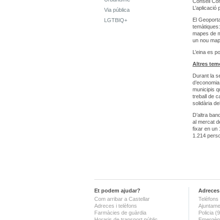
Consell Com
L’aplicació 
Via pública
El Geoporta
LGTBIQ+
temàtiques:
mapes de mo
un nou mapa
L’eina es p
Altres tem
Durant la s
d’economia 
municipis qu
treball de 
solidària de
D’altra ban
al mercat d
fixar en un
1.214 pers
Et podem ajudar?
Adreces 
Com arribar a Castellar
Telèfons 
Adreces i telèfons
Ajuntame
Farmàcies de guàrdia
Policia 
Horaris de transport públic
Emergènc