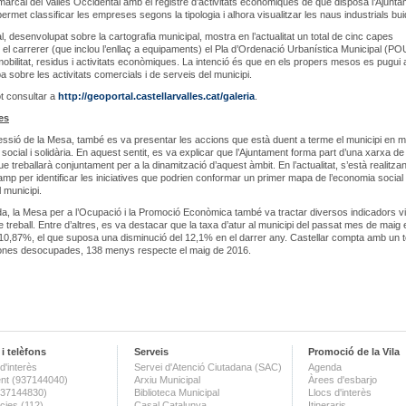
arcal del Vallès Occidental amb el registre d’activitats econòmiques de què disposa l’Ajunta
permet classificar les empreses segons la tipologia i alhora visualitzar les naus industrials bu
l, desenvolupat sobre la cartografia municipal, mostra en l’actualitat un total de cinc capes
 el carrerer (que inclou l’enllaç a equipaments) el Pla d’Ordenació Urbanística Municipal (POU
bilitat, residus i activitats econòmiques. La intenció és que en els propers mesos es pugui a
 sobre les activitats comercials i de serveis del municipi.
ot consultar a
http://geoportal.castellarvalles.cat/galeria
.
es
essió de la Mesa, també es va presentar les accions que està duent a terme el municipi en m
social i solidària. En aquest sentit, es va explicar que l’Ajuntament forma part d’una xarxa de
e treballarà conjuntament per a la dinamització d’aquest àmbit. En l’actualitat, s’està realitza
camp per identificar les iniciatives que podrien conformar un primer mapa de l’economia social 
l municipi.
da, la Mesa per a l’Ocupació i la Promoció Econòmica també va tractar diversos indicadors v
e treball. Entre d’altres, es va destacar que la taxa d’atur al municipi del passat mes de maig
 10,87%, el que suposa una disminució del 12,1% en el darrer any. Castellar compta amb un t
ones desocupades, 138 menys respecte el maig de 2016.
i telèfons
Serveis
Promoció de la Vila
d'interès
Servei d'Atenció Ciutadana (SAC)
Agenda
nt (937144040)
Arxiu Municipal
Àrees d'esbarjo
(937144830)
Biblioteca Municipal
Llocs d'interès
ies (112)
Casal Catalunya
Itineraris