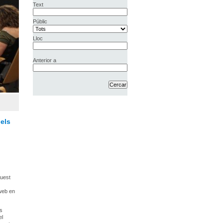
Text
Públic
Lloc
Anterior a
els
quest
 web en
es
el