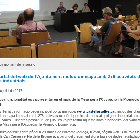
un moment de la sessió.
rtal del web de l’Ajuntament inclou un mapa amb 276 activitats d
 industrials
e juliol de 2017
va funcionalitat es va presentar en el marc de la Mesa per a l’Ocupació i la Promoció
a
, l’eina d’informació geogràfica del portal municipal
www.castellarvalles.cat
, inclou des d’a
ol un mapa intercatiu amb 276 activitats econòmiques localitzades als polígons industrials de
el Vallès. Dimecres passat, 19 de juliol, es va presentar aquesta nova funcionalitat del plànol
la Mesa per a l’Ocupació i la Promoció Econòmica.
ibilita accedir sobre plànol a les dades de contacte (adreça, telèfon, pàgina web...) de totes l
 Can Carner i el Pla de la Bruguera, a partir del creuament d’una base de dades facilitada p