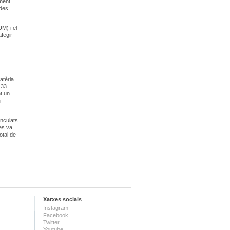
ment.
ides.
M) i el
fegir
atèria
 33
nt un
i
inculats
 es va
otal de
Xarxes socials
Instagram
Facebook
Twitter
Youtube