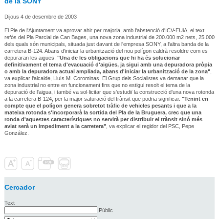
de la SONY
Dijous 4 de desembre de 2003
El Ple de l'Ajuntament va aprovar ahir per majoria, amb l'abstenció d'ICV-EUiA, el text
refós del Pla Parcial de Can Bages, una nova zona industrial de 200.000 m2 nets, 25.000
dels quals són municipals, situada just davant de l'empresa SONY, a l'altra banda de la
carretera B-124. Abans d'iniciar la urbanització del nou polígon caldrà resoldre com es
depuraran les aigües.
"Una de les obligacions que hi ha és solucionar
definitivament el tema d'evacuació d'aigües, ja sigui amb una depuradora pròpia
o amb la depuradora actual ampliada, abans d'iniciar la urbanització de la zona"
,
va explicar l'alcalde, Lluís M. Corominas. El Grup dels Socialistes va demanar que la
zona industrial no entre en funcionament fins que no estigui resolt el tema de la
depuració de l'aigua, i també va sol·licitar que s'estudiï la construcció d'una nova rotonda
a la carretera B-124, per la major saturació del trànsit que podria significar.
"Tenint en
compte que el polígon genera sobretot tràfic de vehicles pesants i que a la
mateixa rotonda s'incorporarà la sortida del Pla de la Bruguera, crec que una
ronda d'aquestes característiques no servirà per distribuir el trànsit sinó més
aviat serà un impediment a la carretera"
, va explicar el regidor del PSC, Pepe
González.
Cercador
Text
Públic