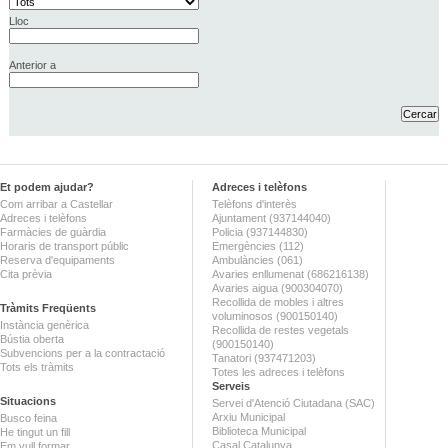
Lloc
Anterior a
Et podem ajudar?
Adreces i telèfons
Com arribar a Castellar
Telèfons d'interès
Adreces i telèfons
Ajuntament (937144040)
Farmàcies de guàrdia
Policia (937144830)
Horaris de transport públic
Emergències (112)
Reserva d'equipaments
Ambulàncies (061)
Cita prèvia
Avaries enllumenat (686216138)
Avaries aigua (900304070)
Recollida de mobles i altres
Tràmits Freqüents
voluminosos (900150140)
Instància genèrica
Recollida de restes vegetals
Bústia oberta
(900150140)
Subvencions per a la contractació
Tanatori (937471203)
Tots els tràmits
Totes les adreces i telèfons
Serveis
Situacions
Servei d'Atenció Ciutadana (SAC)
Arxiu Municipal
Busco feina
Biblioteca Municipal
He tingut un fill
Casal Catalunya
Em vull formar