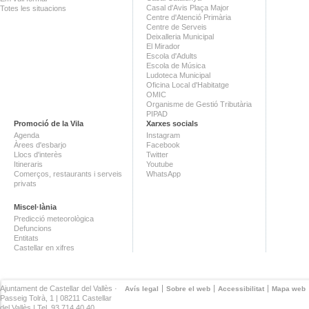
Casal d'Avis Plaça Major
Totes les situacions
Centre d'Atenció Primària
Centre de Serveis
Deixalleria Municipal
El Mirador
Escola d'Adults
Escola de Música
Ludoteca Municipal
Oficina Local d'Habitatge
OMIC
Organisme de Gestió Tributària
PIPAD
Promoció de la Vila
Xarxes socials
Agenda
Instagram
Àrees d'esbarjo
Facebook
Llocs d'interès
Twitter
Itineraris
Youtube
Comerços, restaurants i serveis
WhatsApp
privats
Miscel·lània
Predicció meteorològica
Defuncions
Entitats
Castellar en xifres
Ajuntament de Castellar del Vallès ·
Avís legal
Sobre el web
Accessibilitat
Mapa web
Passeig Tolrà, 1 | 08211 Castellar
del Vallès | Tel. 93 714 40 40