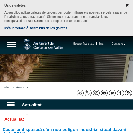
Ús de galetes
Aquest lloc utilitza galetes de tercers per poder millorar els nostres serveis a partir de
l'anàlisi de la teva navegació. Si continues navegant sense canviar la teva
configuració considerarem que acceptes la seva utilització.
Més informació sobre l'ús de les galetes
Google Translate
Inici
Contacte
Inici
Actualitat
Actualitat
Actualitat
Castellar disposarà d'un nou polígon industrial situat davant