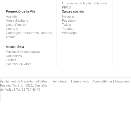
Organisme de Gestió Tributària
PIPAD
Promoció de la Vila
Xarxes socials
Agenda
Instagram
Àrees d'esbarjo
Facebook
Llocs d'interès
Twitter
Itineraris
Youtube
Comerços, restaurants i serveis
WhatsApp
privats
Miscel·lània
Predicció meteorològica
Defuncions
Entitats
Castellar en xifres
Ajuntament de Castellar del Vallès ·
Avís legal
Sobre el web
Accessibilitat
Mapa web
Passeig Tolrà, 1 | 08211 Castellar
del Vallès | Tel. 93 714 40 40