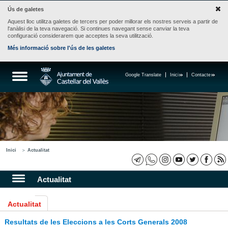
Ús de galetes
Aquest lloc utilitza galetes de tercers per poder millorar els nostres serveis a partir de
l'anàlisi de la teva navegació. Si continues navegant sense canviar la teva
configuració considerarem que acceptes la seva utilització.
Més informació sobre l'ús de les galetes
Google Translate
Inici
Contacte
Inici
Actualitat
Actualitat
Actualitat
Resultats de les Eleccions a les Corts Generals 2008