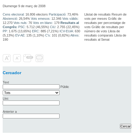
Diumenge 9 de març de 2008
Cens electoral:
16.806 electors
Participació:
73,46%
Llistat de resultats Resum de
Abstenció:
26,54%
Vots emesos:
12.346
Vots vàlids:
vots per meses Gràfic de
12.270
Vots nuls:
76
Vots en blanc:
179
Resultats al
resultats per percentatge de
Congrés:
PSC:
5.712 (46,55%)
CiU:
2.755 (22,45%)
vots Gràfic de resultats per
PP:
1.675 (13,65%)
ERC:
885 (7,21%)
ICV-EUiA:
630
número de vots Llista de
(5,13%)
EV-AE:
135 (1,10%)
C's:
101 (0,82%)
Altres:
resultats comparats Llista de
190
resultats al Senat
Cercador
Text
Públic
Lloc
Anterior a