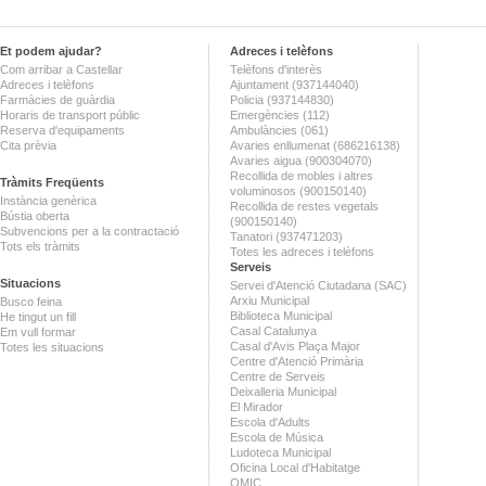
Et podem ajudar?
Adreces i telèfons
Com arribar a Castellar
Telèfons d'interès
Adreces i telèfons
Ajuntament (937144040)
Farmàcies de guàrdia
Policia (937144830)
Horaris de transport públic
Emergències (112)
Reserva d'equipaments
Ambulàncies (061)
Cita prèvia
Avaries enllumenat (686216138)
Avaries aigua (900304070)
Recollida de mobles i altres
Tràmits Freqüents
voluminosos (900150140)
Instància genèrica
Recollida de restes vegetals
Bústia oberta
(900150140)
Subvencions per a la contractació
Tanatori (937471203)
Tots els tràmits
Totes les adreces i telèfons
Serveis
Situacions
Servei d'Atenció Ciutadana (SAC)
Arxiu Municipal
Busco feina
Biblioteca Municipal
He tingut un fill
Casal Catalunya
Em vull formar
Casal d'Avis Plaça Major
Totes les situacions
Centre d'Atenció Primària
Centre de Serveis
Deixalleria Municipal
El Mirador
Escola d'Adults
Escola de Música
Ludoteca Municipal
Oficina Local d'Habitatge
OMIC