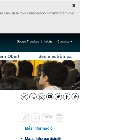
sense canviar la teva configuració considerarem que
Google Translate
Inici
Contacte
ern Obert
Seu electrònica
Més informació
Mapa Inforparticip@