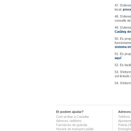
47. S’ofere
local:
proce
48. S’ofere
consells de 
49. S’ofere
Catàleg de
50. Es prop
funcionamen
sistema int
51. Es prop
aquí
52. Es facil
53. S'infor
sol·licitud
54. S'infor
Et podem ajudar?
Adreces 
Com arribar a Castellar
Telèfons 
Adreces i telèfons
Ajuntame
Farmàcies de guàrdia
Policia 
Horaris de transport públic
Emergènc