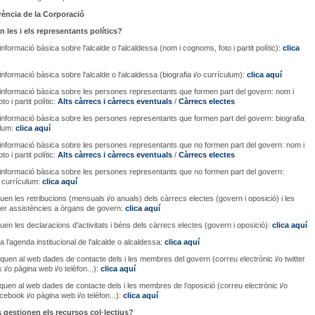
rència de la Corporació
n les i els representants polítics?
nformació bàsica sobre l'alcalde o l'alcaldessa (nom i cognoms, foto i partit polític):
clica
informació bàsica sobre l'alcalde o l'alcaldessa (biografia i/o currículum):
clica aquí
informació bàsica sobre les persones representants que formen part del govern: nom i
o i partit polític:
Alts càrrecs i càrrecs eventuals
/
Càrrecs electes
informació bàsica sobre les persones representants que formen part del govern: biografia
ulum:
clica aquí
informació bàsica sobre les persones representants que no formen part del govern: nom i
o i partit polític:
Alts càrrecs i càrrecs eventuals
/
Càrrecs electes
informació bàsica sobre les persones representants que no formen part del govern:
o currículum:
clica aquí
quen les retribucions (mensuals i/o anuals) dels càrrecs electes (govern i oposició) i les
per assistències a òrgans de govern:
clica aquí
quen les declaracions d'activitats i béns dels càrrecs electes (govern i oposició):
clica aquí
a l'agenda institucional de l'alcalde o alcaldessa:
clica aquí
iquen al web dades de contacte dels i les membres del govern (correu electrònic i/o twitter
 i/o pàgina web i/o telèfon...):
clica aquí
iquen al web dades de contacte dels i les membres de l’oposició (correu electrònic i/o
facebook i/o pàgina web i/o telèfon...):
clica aquí
 gestionen els recursos col·lectius?