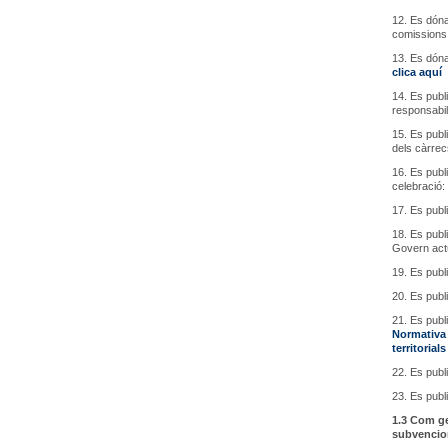
12. Es dóna
comissions
13. Es dóna
clica aquí
14. Es publ
responsabil
15. Es publ
dels càrrec
16. Es publ
celebració:
17. Es publ
18. Es publ
Govern actu
19. Es publi
20. Es publ
21. Es publ
Normativa
territoria
22. Es publ
23. Es publi
1.3 Com ge
subvencion