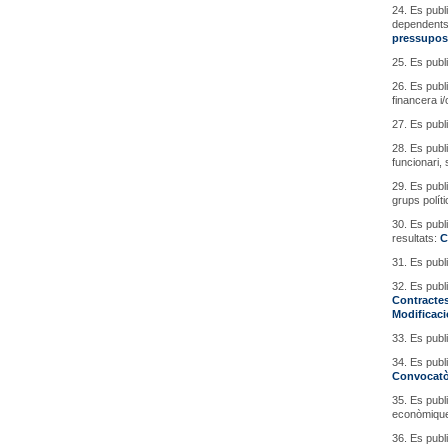
24. Es publ
dependents,
pressupost
25. Es publ
26. Es publi
financera i
27. Es publ
28. Es publi
funcionari,
29. Es publi
grups polít
30. Es publ
resultats:
C
31. Es publi
32. Es publ
Contractes
Modificaci
33. Es publ
34. Es publ
Convocatò
35. Es publi
econòmiques
36. Es publi