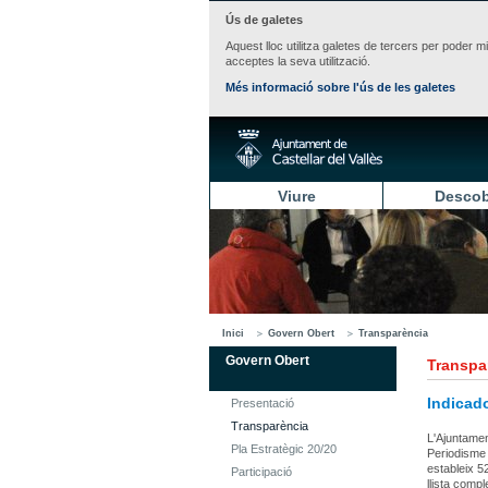
Ús de galetes
Aquest lloc utilitza galetes de tercers per poder m
acceptes la seva utilització.
Més informació sobre l'ús de les galetes
Viure
Descob
Inici
Govern Obert
Transparència
Govern Obert
Transpa
Indicad
Presentació
Transparència
L'Ajuntamen
Pla Estratègic 20/20
Periodisme 
estableix 5
Participació
llista compl