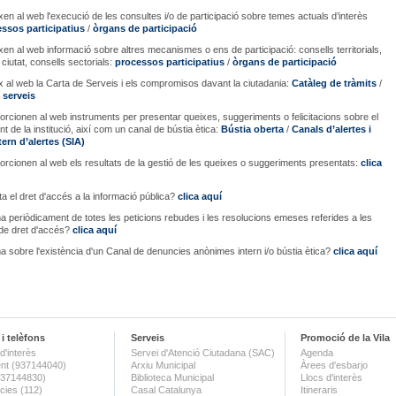
ixen al web l'execució de les consultes i/o de participació sobre temes actuals d’interès
ssos participatius
/
òrgans de participació
ixen al web informació sobre altres mecanismes o ens de participació: consells territorials,
ciutat, consells sectorials:
processos participatius
/
òrgans de participació
ix al web la Carta de Serveis i els compromisos davant la ciutadania:
Catàleg de tràmits
/
 serveis
orcionen al web instruments per presentar queixes, suggeriments o felicitacions sobre el
t de la institució, així com un canal de bústia ètica:
Bústia oberta
/
Canals d’alertes i
ern d’alertes (SIA)
orcionen al web els resultats de la gestió de les queixes o suggeriments presentats:
clica
ita el dret d'accés a la informació pública?
clica aquí
ma periòdicament de totes les peticions rebudes i les resolucions emeses referides a les
s de dret d'accés?
clica aquí
ma sobre l'existència d'un Canal de denuncies anònimes intern i/o bústia ètica?
clica aquí
i telèfons
Serveis
Promoció de la Vila
d'interès
Servei d'Atenció Ciutadana (SAC)
Agenda
nt (937144040)
Arxiu Municipal
Àrees d'esbarjo
(937144830)
Biblioteca Municipal
Llocs d'interès
ies (112)
Casal Catalunya
Itineraris