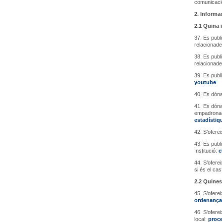
comunicació
2. Informac
2.1 Quina 
37. Es publ
relacionade
38. Es publ
relacionade
39. Es publ
youtube
40. Es dóna
41. Es dóna
empadronada
estadístiq
42. S’ofere
43. Es publ
Institució:
c
44. S’oferei
si és el ca
2.2 Quines
45. S’ofere
ordenança 
46. S'ofere
local:
proce