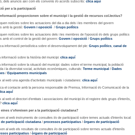
, dels anuncis així com els convenis i/o acords subscrits:
clica aquí
ió per a la participació
informació proporcionen sobre el municipi i la gestió de recursos col.lectius?
iquen notícies sobre les actuacions del dia a dia dels i les membres del govern
s amb la gestió:
Govern i oposició
/
Grups polítics
iquen notícies sobre les actuacions dels i les membres de l’oposició i/o dels grups polítics
s amb el control de la gestió del govern:
Govern i oposició
/
Grups polítics
ica informació periodística sobre el desenvolupament del ple:
Grups polítics
,
canal de
 informació sobre la història del municipi:
clica aquí
 informació sobre la situació del municipi: dades sobre el terme municipal, la població
 i la diversitat social, activitats econòmiques, culturals:
Terme municipal
/
Dades
ues
/
Equipaments municipals
ix al web una agenda d’activitats municipals i ciutadanes:
clica aquí
ica el contacte amb la persona responsable de Premsa, Informació i/o Comunicació de la
lica aquí
x al web el directori d’entitats i associacions del municipi i/o el registre dels grups d’interès,
s?
clica aquí
 eines s'ofereixen per a la participació ciutadana?
ixen al web instruments de consultes i/o de participació sobre temes actuals d’interès local:
de participació ciutadana
/
processos participatius
/
òrgans de participació
ixen al web els resultats de consultes i/o de participació sobre termes actuals d'interès
ssos participatius
/
òrgans de participació