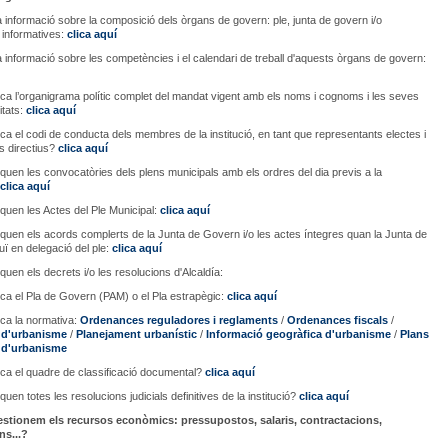
 informació sobre la composició dels òrgans de govern: ple, junta de govern i/o
 informatives:
clica aquí
 informació sobre les competències i el calendari de treball d'aquests òrgans de govern:
ica l’organigrama polític complet del mandat vigent amb els noms i cognoms i les seves
itats:
clica aquí
ica el codi de conducta dels membres de la institució, en tant que representants electes i
s directius?
clica aquí
iquen les convocatòries dels plens municipals amb els ordres del dia previs a la
clica aquí
iquen les Actes del Ple Municipal:
clica aquí
iquen els acords complerts de la Junta de Govern i/o les actes íntegres quan la Junta de
ï en delegació del ple:
clica aquí
quen els decrets i/o les resolucions d'Alcaldía:
ica el Pla de Govern (PAM) o el Pla estrapègic:
clica aquí
ica la normativa:
Ordenances reguladores i reglaments
/
Ordenances fiscals
/
 d'urbanisme
/
Planejament urbanístic
/
Informació geogràfica d'urbanisme
/
Plans
ls d'urbanisme
ica el quadre de classificació documental?
clica aquí
quen totes les resolucions judicials definitives de la institució?
clica aquí
stionem els recursos econòmics: pressupostos, salaris, contractacions,
s...?