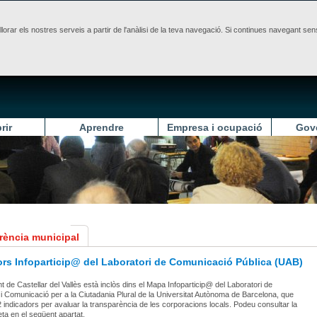
illorar els nostres serveis a partir de l'anàlisi de la teva navegació. Si continues navegant 
rir
Aprendre
Empresa i ocupació
Gov
rència municipal
ors Infoparticip@ del Laboratori de Comunicació Pública (UAB)
t de Castellar del Vallès està inclòs dins el Mapa Infoparticip@ del Laboratori de
i Comunicació per a la Ciutadania Plural de la Universitat Autònoma de Barcelona, que
2 indicadors per avaluar la transparència de les corporacions locals. Podeu consultar la
eta en el següent apartat.