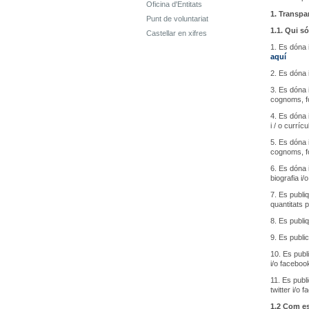
Oficina d'Entitats
1. Transpa
Punt de voluntariat
1.1. Qui só
Castellar en xifres
1. Es dóna i
aquí
2. Es dóna 
3. Es dóna 
cognoms, fot
4. Es dóna 
i / o curríc
5. Es dóna 
cognoms, fot
6. Es dóna 
biografia i/
7. Es publi
quantitats 
8. Es publi
9. Es public
10. Es publ
i/o facebook
11. Es publ
twitter i/o 
1.2 Com es