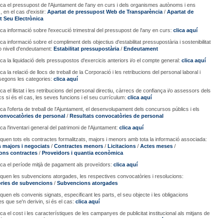
ica el pressupost de l'Ajuntament de l'any en curs i dels organismes autònoms i ens
 en el cas d'existir:
Apartat de pressupost Web de Transparència
/
Apartat de
 Seu Electrònica
ica informació sobre l'execució trimestral del pressupost de l'any en curs:
clica aquí
ca informació sobre el compliment dels objectius d'estabilitat pressupostària i sostenibilitat
/o nivell d'endeutament:
Estabilitat pressupostària
/
Endeutament
ica la liquidació dels pressupostos d'exercicis anteriors i/o el compte general:
clica aquí
ca la relació de llocs de treball de la Corporació i les retribucions del personal laboral i
 segons les categories:
clica aquí
ca el llistat i les retribucions del personal directiu, càrrecs de confiança i/o assessors dels
ics si és el cas, les seves funcions i el seu currículum:
clica aquí
ica l'oferta de treball de l'Ajuntament, el desenvolupament dels concursos públics i els
onvocatòries de personal
/
Resultats convocatòries de personal
ca l'inventari general del patrimoni de l'Ajuntament:
clica aquí
iquen tots els contractes formalitzats, majors i menors amb tota la informació associada:
 majors i negociats
/
Contractes menors
/
Licitacions
/
Actes meses
/
ons contractes
/
Proveïdors i quantia econòmica
ica el període mitjà de pagament als proveïdors:
clica aquí
iquen les subvencions atorgades, les respectives convocatòries i resolucions:
ries de subvencions
/
Subvencions atorgades
quen els convenis signats, especificant les parts, el seu objecte i les obligacions
 que se'n derivin, si és el cas:
clica aquí
ca el cost i les característiques de les campanyes de publicitat institucional als mitjans de