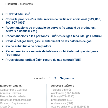
Resultat:
9 programes
El dret d'admissió
Consells pràctics d'ús dels serveis de tarificació addicional (803, 806,
807, 907 i 905)
Recomanacions de prestació de serveis (reparació de productes,
serveis a domicili, etc.)
Recomanacions a les persones usuàries del gas butà i del gas natural
Revisió del gas butà, gas i manteniment de les calderes de gas
Pla de substitució de comptadors
Recomanacions a usuaris de telefonia mòbil i Internet que viatgen a
l'estranger
Preus vigents tarifa d'últim recurs de gas natural (TUR)
2
Següent »
« Anterior
1
Et podem ajudar?
Adreces i telèfons
Com arribar a Castellar
Telèfons d'interès
Adreces i telèfons
Ajuntament (937144040)
Farmàcies de guàrdia
Policia (937144830)
Horaris de transport públic
Emergències (112)
Reserva d'equipaments
Ambulàncies (061)
Cita prèvia
Avaries enllumenat (686216138)