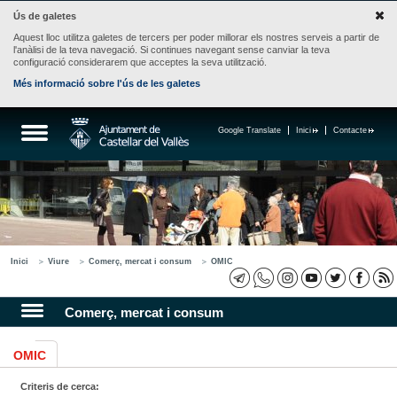
Ús de galetes
Aquest lloc utilitza galetes de tercers per poder millorar els nostres serveis a partir de
l'anàlisi de la teva navegació. Si continues navegant sense canviar la teva
configuració considerarem que acceptes la seva utilització.
Més informació sobre l'ús de les galetes
Google Translate
Inici
Contacte
Inici
Viure
Comerç, mercat i consum
OMIC
Comerç, mercat i consum
OMIC
Criteris de cerca: