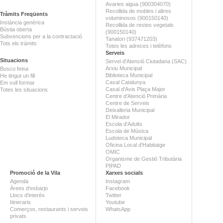
Avaries aigua (900304070)
Recollida de mobles i altres
Tràmits Freqüents
voluminosos (900150140)
Instància genèrica
Recollida de restes vegetals
Bústia oberta
(900150140)
Subvencions per a la contractació
Tanatori (937471203)
Tots els tràmits
Totes les adreces i telèfons
Serveis
Situacions
Servei d'Atenció Ciutadana (SAC)
Arxiu Municipal
Busco feina
Biblioteca Municipal
He tingut un fill
Casal Catalunya
Em vull formar
Casal d'Avis Plaça Major
Totes les situacions
Centre d'Atenció Primària
Centre de Serveis
Deixalleria Municipal
El Mirador
Escola d'Adults
Escola de Música
Ludoteca Municipal
Oficina Local d'Habitatge
OMIC
Organisme de Gestió Tributària
PIPAD
Promoció de la Vila
Xarxes socials
Agenda
Instagram
Àrees d'esbarjo
Facebook
Llocs d'interès
Twitter
Itineraris
Youtube
Comerços, restaurants i serveis
WhatsApp
privats