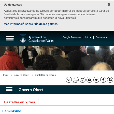
Ús de galetes
Aquest lloc utilitza galetes de tercers per poder millorar els nostres serveis a partir de
l'anàlisi de la teva navegació. Si continues navegant sense canviar la teva
configuració considerarem que acceptes la seva utilització.
Més informació sobre l'ús de les galetes
Google Translate
Inici
Contacte
Inici
Govern Obert
Castellar en xifres
Govern Obert
Castellar en xifres
Feminisme