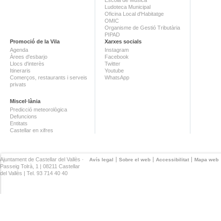
Ludoteca Municipal
Oficina Local d'Habitatge
OMIC
Organisme de Gestió Tributària
PIPAD
Promoció de la Vila
Xarxes socials
Agenda
Instagram
Àrees d'esbarjo
Facebook
Llocs d'interès
Twitter
Itineraris
Youtube
Comerços, restaurants i serveis
WhatsApp
privats
Miscel·lània
Predicció meteorològica
Defuncions
Entitats
Castellar en xifres
Ajuntament de Castellar del Vallès ·
Avís legal
Sobre el web
Accessibilitat
Mapa web
Passeig Tolrà, 1 | 08211 Castellar
del Vallès | Tel. 93 714 40 40