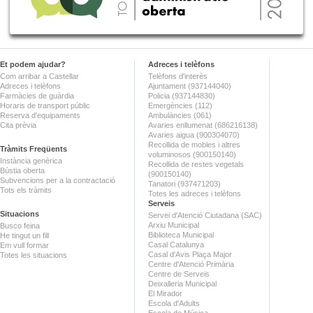
Et podem ajudar?
Adreces i telèfons
Com arribar a Castellar
Telèfons d'interès
Adreces i telèfons
Ajuntament (937144040)
Farmàcies de guàrdia
Policia (937144830)
Horaris de transport públic
Emergències (112)
Reserva d'equipaments
Ambulàncies (061)
Cita prèvia
Avaries enllumenat (686216138)
Avaries aigua (900304070)
Recollida de mobles i altres
Tràmits Freqüents
voluminosos (900150140)
Instància genèrica
Recollida de restes vegetals
Bústia oberta
(900150140)
Subvencions per a la contractació
Tanatori (937471203)
Tots els tràmits
Totes les adreces i telèfons
Serveis
Situacions
Servei d'Atenció Ciutadana (SAC)
Arxiu Municipal
Busco feina
Biblioteca Municipal
He tingut un fill
Casal Catalunya
Em vull formar
Casal d'Avis Plaça Major
Totes les situacions
Centre d'Atenció Primària
Centre de Serveis
Deixalleria Municipal
El Mirador
Escola d'Adults
Escola de Música