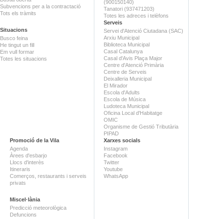
(900150140)
Subvencions per a la contractació
Tanatori (937471203)
Tots els tràmits
Totes les adreces i telèfons
Serveis
Situacions
Servei d'Atenció Ciutadana (SAC)
Arxiu Municipal
Busco feina
Biblioteca Municipal
He tingut un fill
Casal Catalunya
Em vull formar
Casal d'Avis Plaça Major
Totes les situacions
Centre d'Atenció Primària
Centre de Serveis
Deixalleria Municipal
El Mirador
Escola d'Adults
Escola de Música
Ludoteca Municipal
Oficina Local d'Habitatge
OMIC
Organisme de Gestió Tributària
PIPAD
Promoció de la Vila
Xarxes socials
Agenda
Instagram
Àrees d'esbarjo
Facebook
Llocs d'interès
Twitter
Itineraris
Youtube
Comerços, restaurants i serveis
WhatsApp
privats
Miscel·lània
Predicció meteorològica
Defuncions