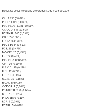
Resultats de les eleccions celebrades l'1 de març de 1979
CiU: 1.996 (36,02%)
PSUC: 1.129 (20,38%)
PSC-PSOE: 1.081 (19,51%)
CC-UCD: 637 (11,50%)
BEAN-UP: 243 (4,39%)
CD: 109 (1,97%)
ERFN: 76 (1,37%)
PSOE-H: 34 (0,61%)
PCT: 26 (0,47%)
MC-OIC: 25 (0,45%)
I.R.: 22 (0,40%)
PTC-PTE: 19 (0,34%)
ORT: 16 (0,29%)
D.S.C.C.: 15 (0,27%)
U.N.: 12 (0,22%)
E.E.: 11 (0,20%)
U.C.E.: 10 (0,18%)
E.CAT: 10 (0,18%)
OCE-BR: 9 (0,16%)
PSINDICALIS: 8 (0,14%)
U.L.E.: 6 (0,11%)
PROVER: 6 (0,11%)
LCR: 5 (0,09%)
PCARL: 5 (0,09%)