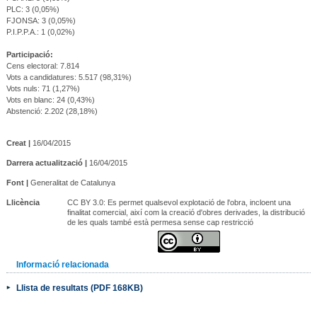
PLC: 3 (0,05%)
FJONSA: 3 (0,05%)
P.I.P.P.A.: 1 (0,02%)
Participació:
Cens electoral: 7.814
Vots a candidatures: 5.517 (98,31%)
Vots nuls: 71 (1,27%)
Vots en blanc: 24 (0,43%)
Abstenció: 2.202 (28,18%)
Creat |
16/04/2015
Darrera actualització |
16/04/2015
Font |
Generalitat de Catalunya
Llicència
CC BY 3.0: Es permet qualsevol explotació de l'obra, incloent una
finalitat comercial, així com la creació d'obres derivades, la distribució
de les quals també està permesa sense cap restricció
Informació relacionada
Llista de resultats (PDF 168KB)