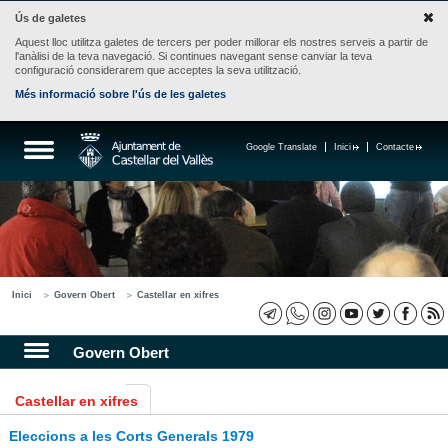
Ús de galetes
Aquest lloc utilitza galetes de tercers per poder millorar els nostres serveis a partir de
l'anàlisi de la teva navegació. Si continues navegant sense canviar la teva
configuració considerarem que acceptes la seva utilització.
Més informació sobre l'ús de les galetes
Google Translate
Inici
Contacte
Inici
Govern Obert
Castellar en xifres
Govern Obert
Castellar en xifres
Eleccions a les Corts Generals 1979