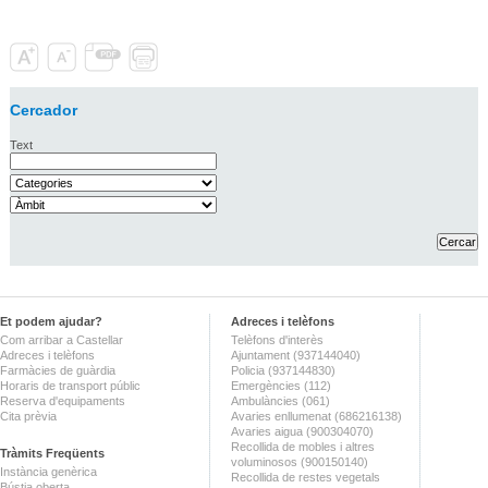
Cercador
Text
Et podem ajudar?
Adreces i telèfons
Com arribar a Castellar
Telèfons d'interès
Adreces i telèfons
Ajuntament (937144040)
Farmàcies de guàrdia
Policia (937144830)
Horaris de transport públic
Emergències (112)
Reserva d'equipaments
Ambulàncies (061)
Cita prèvia
Avaries enllumenat (686216138)
Avaries aigua (900304070)
Recollida de mobles i altres
Tràmits Freqüents
voluminosos (900150140)
Instància genèrica
Recollida de restes vegetals
Bústia oberta