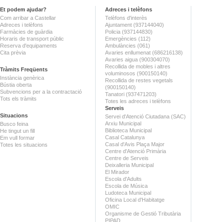
Et podem ajudar?
Adreces i telèfons
Com arribar a Castellar
Telèfons d'interès
Adreces i telèfons
Ajuntament (937144040)
Farmàcies de guàrdia
Policia (937144830)
Horaris de transport públic
Emergències (112)
Reserva d'equipaments
Ambulàncies (061)
Cita prèvia
Avaries enllumenat (686216138)
Avaries aigua (900304070)
Recollida de mobles i altres
Tràmits Freqüents
voluminosos (900150140)
Instància genèrica
Recollida de restes vegetals
Bústia oberta
(900150140)
Subvencions per a la contractació
Tanatori (937471203)
Tots els tràmits
Totes les adreces i telèfons
Serveis
Situacions
Servei d'Atenció Ciutadana (SAC)
Arxiu Municipal
Busco feina
Biblioteca Municipal
He tingut un fill
Casal Catalunya
Em vull formar
Casal d'Avis Plaça Major
Totes les situacions
Centre d'Atenció Primària
Centre de Serveis
Deixalleria Municipal
El Mirador
Escola d'Adults
Escola de Música
Ludoteca Municipal
Oficina Local d'Habitatge
OMIC
Organisme de Gestió Tributària
PIPAD