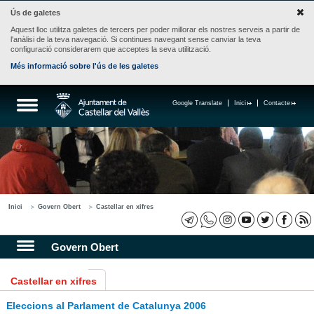
Ús de galetes
Aquest lloc utilitza galetes de tercers per poder millorar els nostres serveis a partir de
l'anàlisi de la teva navegació. Si continues navegant sense canviar la teva
configuració considerarem que acceptes la seva utilització.
Més informació sobre l'ús de les galetes
Google Translate
Inici
Contacte
Inici
Govern Obert
Castellar en xifres
Govern Obert
Castellar en xifres
Eleccions al Parlament de Catalunya 2006