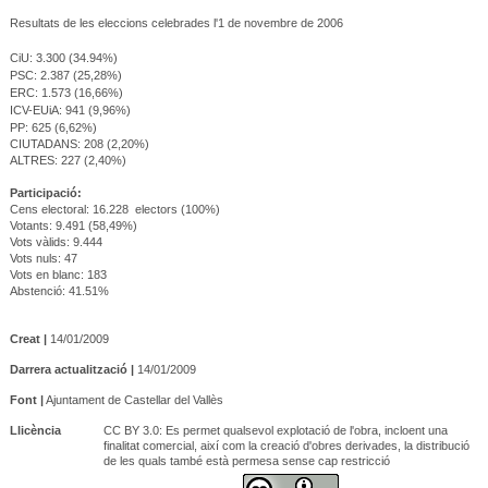
Resultats de les eleccions celebrades l'1 de novembre de 2006
CiU: 3.300 (34.94%)
PSC: 2.387 (25,28%)
ERC: 1.573 (16,66%)
ICV-EUiA: 941 (9,96%)
PP: 625 (6,62%)
CIUTADANS: 208 (2,20%)
ALTRES: 227 (2,40%)
Participació:
Cens electoral: 16.228 electors (100%)
Votants: 9.491 (58,49%)
Vots vàlids: 9.444
Vots nuls: 47
Vots en blanc: 183
Abstenció: 41.51%
Creat |
14/01/2009
Darrera actualització |
14/01/2009
Font |
Ajuntament de Castellar del Vallès
Llicència
CC BY 3.0: Es permet qualsevol explotació de l'obra, incloent una
finalitat comercial, així com la creació d'obres derivades, la distribució
de les quals també està permesa sense cap restricció