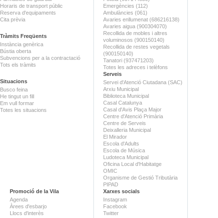
Horaris de transport públic
Emergències (112)
Reserva d'equipaments
Ambulàncies (061)
Cita prèvia
Avaries enllumenat (686216138)
Avaries aigua (900304070)
Recollida de mobles i altres
Tràmits Freqüents
voluminosos (900150140)
Instància genèrica
Recollida de restes vegetals
Bústia oberta
(900150140)
Subvencions per a la contractació
Tanatori (937471203)
Tots els tràmits
Totes les adreces i telèfons
Serveis
Situacions
Servei d'Atenció Ciutadana (SAC)
Arxiu Municipal
Busco feina
Biblioteca Municipal
He tingut un fill
Casal Catalunya
Em vull formar
Casal d'Avis Plaça Major
Totes les situacions
Centre d'Atenció Primària
Centre de Serveis
Deixalleria Municipal
El Mirador
Escola d'Adults
Escola de Música
Ludoteca Municipal
Oficina Local d'Habitatge
OMIC
Organisme de Gestió Tributària
PIPAD
Promoció de la Vila
Xarxes socials
Agenda
Instagram
Àrees d'esbarjo
Facebook
Llocs d'interès
Twitter