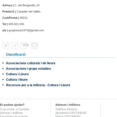
Adreça |
C. del Berguedà, 23
Població |
Castellar del Vallès
CodiPostal |
08211
Tel |
605.821.591
a/e |
grupil.lusio1974@gmail.com
Classificació
Associacions culturals i de lleure
Associacions i grups estables
Cultura i Lleure
Cultura i lleure
Recursos per a la infància - Cultura i Lleure
Et podem ajudar?
Adreces i telèfons
Com arribar a Castellar
Telèfons d'interès
Adreces i telèfons
Ajuntament (937144040)
Farmàcies de guàrdia
Policia (937144830)