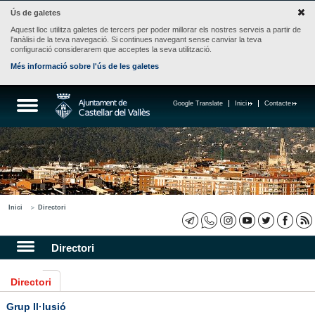
Ús de galetes
Aquest lloc utilitza galetes de tercers per poder millorar els nostres serveis a partir de
l'anàlisi de la teva navegació. Si continues navegant sense canviar la teva
configuració considerarem que acceptes la seva utilització.
Més informació sobre l'ús de les galetes
Google Translate
Inici
Contacte
Inici
Directori
Directori
Directori
Grup Il·lusió