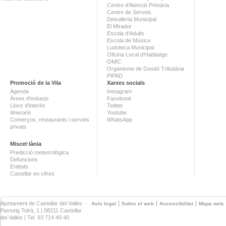
Centre d'Atenció Primària
Centre de Serveis
Deixalleria Municipal
El Mirador
Escola d'Adults
Escola de Música
Ludoteca Municipal
Oficina Local d'Habitatge
OMIC
Organisme de Gestió Tributària
PIPAD
Promoció de la Vila
Xarxes socials
Agenda
Instagram
Àrees d'esbarjo
Facebook
Llocs d'interès
Twitter
Itineraris
Youtube
Comerços, restaurants i serveis
WhatsApp
privats
Miscel·lània
Predicció meteorològica
Defuncions
Entitats
Castellar en xifres
Ajuntament de Castellar del Vallès ·
Avís legal
Sobre el web
Accessibilitat
Mapa web
Passeig Tolrà, 1 | 08211 Castellar
del Vallès | Tel. 93 714 40 40