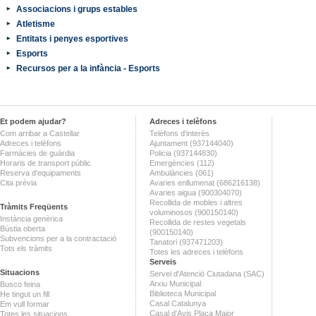
Associacions i grups estables
Atletisme
Entitats i penyes esportives
Esports
Recursos per a la infància - Esports
Et podem ajudar?
Adreces i telèfons
Com arribar a Castellar
Telèfons d'interès
Adreces i telèfons
Ajuntament (937144040)
Farmàcies de guàrdia
Policia (937144830)
Horaris de transport públic
Emergències (112)
Reserva d'equipaments
Ambulàncies (061)
Cita prèvia
Avaries enllumenat (686216138)
Avaries aigua (900304070)
Recollida de mobles i altres
Tràmits Freqüents
voluminosos (900150140)
Instància genèrica
Recollida de restes vegetals
Bústia oberta
(900150140)
Subvencions per a la contractació
Tanatori (937471203)
Tots els tràmits
Totes les adreces i telèfons
Serveis
Situacions
Servei d'Atenció Ciutadana (SAC)
Arxiu Municipal
Busco feina
Biblioteca Municipal
He tingut un fill
Casal Catalunya
Em vull formar
Casal d'Avis Plaça Major
Totes les situacions