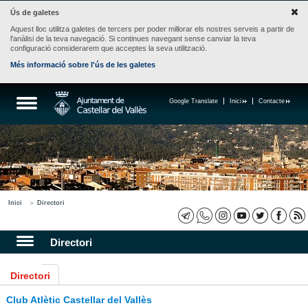
Ús de galetes
Aquest lloc utilitza galetes de tercers per poder millorar els nostres serveis a partir de
l'anàlisi de la teva navegació. Si continues navegant sense canviar la teva
configuració considerarem que acceptes la seva utilització.
Més informació sobre l'ús de les galetes
Google Translate
Inici
Contacte
Inici
Directori
Directori
Directori
Club Atlètic Castellar del Vallès