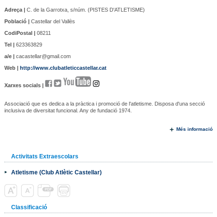
Adreça |
C. de la Garrotxa, s/núm. (PISTES D'ATLETISME)
Població |
Castellar del Vallès
CodiPostal |
08211
Tel |
623363829
a/e |
cacastellar@gmail.com
Web |
http://www.clubatleticcastellar.cat
Xarxes socials |
Associació que es dedica a la pràctica i promoció de l'atletisme. Disposa d'una secció
inclusiva de diversitat funcional. Any de fundació 1974.
Més informació
Activitats Extraescolars
Atletisme (Club Atlètic Castellar)
Classificació