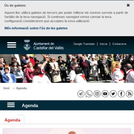
Ús de galetes
Aquest lloc utilitza galetes de tercers per poder millorar els nostres serveis a partir de
l'anàlisi de la teva navegació. Si continues navegant sense canviar la teva
configuració considerarem que acceptes la seva utilització.
Més informació sobre l'ús de les galetes
Google Translate
Inici
Contacte
Inici
Agenda
Agenda
Agenda