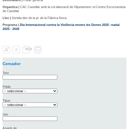
Organitza |
CAC Castellar amb la col·laboració de l'Ajuntament i el Centre Excursionista
de Castellar
Lloc |
Sortida des de la pl. de la Fàbrica Nova
Programa |
Dia Internacional contra la Violència envers les Dones 2025
i
nadal
2025 - 2026
Cercador
Text
Públic
Tipus
Lloc
A partir de