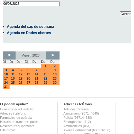
Agenda del cap de setmana
Agenda en Dades obertes
Agost, 2026
Dl
Dt
Dc
Dj
Dv
Ds
Dg
1
2
3
4
5
6
7
8
9
10
11
12
13
14
15
16
17
18
19
20
21
22
23
24
25
26
27
28
29
30
31
Et podem ajudar?
Adreces i telèfons
Com arribar a Castellar
Telèfons d'interès
Adreces i telèfons
Ajuntament (937144040)
Farmàcies de guàrdia
Policia (937144830)
Horaris de transport públic
Emergències (112)
Reserva d'equipaments
Ambulàncies (061)
Cita prèvia
Avaries enllumenat (686216138)