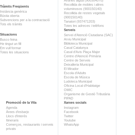
Avaries aigua (900304070)
Recollida de mobles i altres
Tràmits Freqüents
voluminosos (900150140)
Instància genèrica
Recollida de restes vegetals
Bústia oberta
(900150140)
Subvencions per a la contractació
Tanatori (937471203)
Tots els tràmits
Totes les adreces i telèfons
Serveis
Situacions
Servei d'Atenció Ciutadana (SAC)
Arxiu Municipal
Busco feina
Biblioteca Municipal
He tingut un fill
Casal Catalunya
Em vull formar
Casal d'Avis Plaça Major
Totes les situacions
Centre d'Atenció Primària
Centre de Serveis
Deixalleria Municipal
El Mirador
Escola d'Adults
Escola de Música
Ludoteca Municipal
Oficina Local d'Habitatge
OMIC
Organisme de Gestió Tributària
PIPAD
Promoció de la Vila
Xarxes socials
Agenda
Instagram
Àrees d'esbarjo
Facebook
Llocs d'interès
Twitter
Itineraris
Youtube
Comerços, restaurants i serveis
WhatsApp
privats