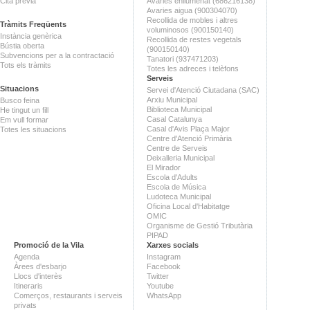
Cita prèvia
Avaries enllumenat (686216138)
Avaries aigua (900304070)
Recollida de mobles i altres
Tràmits Freqüents
voluminosos (900150140)
Instància genèrica
Recollida de restes vegetals
Bústia oberta
(900150140)
Subvencions per a la contractació
Tanatori (937471203)
Tots els tràmits
Totes les adreces i telèfons
Serveis
Situacions
Servei d'Atenció Ciutadana (SAC)
Arxiu Municipal
Busco feina
Biblioteca Municipal
He tingut un fill
Casal Catalunya
Em vull formar
Casal d'Avis Plaça Major
Totes les situacions
Centre d'Atenció Primària
Centre de Serveis
Deixalleria Municipal
El Mirador
Escola d'Adults
Escola de Música
Ludoteca Municipal
Oficina Local d'Habitatge
OMIC
Organisme de Gestió Tributària
PIPAD
Promoció de la Vila
Xarxes socials
Agenda
Instagram
Àrees d'esbarjo
Facebook
Llocs d'interès
Twitter
Itineraris
Youtube
Comerços, restaurants i serveis
WhatsApp
privats