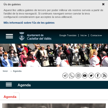
Ús de galetes
Aquest lloc utilitza galetes de tercers per poder millorar els nostres serveis a partir de
l'anàlisi de la teva navegació. Si continues navegant sense canviar la teva
configuració considerarem que acceptes la seva utilització.
Més informació sobre l'ús de les galetes
Google Translate
Inici
Contacte
Inici
Agenda
Agenda
Agenda