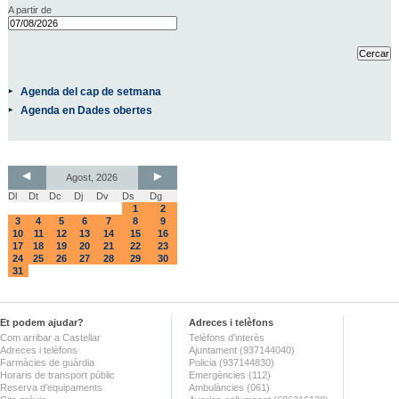
A partir de
Agenda del cap de setmana
Agenda en Dades obertes
Agost, 2026
Dl
Dt
Dc
Dj
Dv
Ds
Dg
1
2
3
4
5
6
7
8
9
10
11
12
13
14
15
16
17
18
19
20
21
22
23
24
25
26
27
28
29
30
31
Et podem ajudar?
Adreces i telèfons
Com arribar a Castellar
Telèfons d'interès
Adreces i telèfons
Ajuntament (937144040)
Farmàcies de guàrdia
Policia (937144830)
Horaris de transport públic
Emergències (112)
Reserva d'equipaments
Ambulàncies (061)