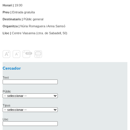
Horari |
19:00
Preu |
Entrada gratuïta
Destinataris |
Públic general
Organitza |
Núria Romaguera i Anna Samsó
Lloc |
Centre Viasanna (ctra. de Sabadell, 50)
Cercador
Text
Públic
Tipus
Lloc