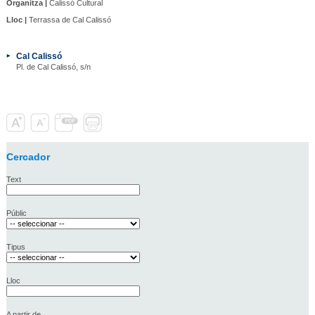
Organitza |
Calissó Cultural
Lloc |
Terrassa de Cal Calissó
Cal Calissó
Pl. de Cal Calissó, s/n
Cercador
Text
Públic
Tipus
Lloc
A partir de