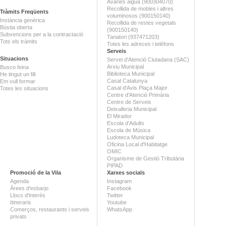
Avaries aigua (900304070)
Recollida de mobles i altres
Tràmits Freqüents
voluminosos (900150140)
Instància genèrica
Recollida de restes vegetals
Bústia oberta
(900150140)
Subvencions per a la contractació
Tanatori (937471203)
Tots els tràmits
Totes les adreces i telèfons
Serveis
Situacions
Servei d'Atenció Ciutadana (SAC)
Arxiu Municipal
Busco feina
Biblioteca Municipal
He tingut un fill
Casal Catalunya
Em vull formar
Casal d'Avis Plaça Major
Totes les situacions
Centre d'Atenció Primària
Centre de Serveis
Deixalleria Municipal
El Mirador
Escola d'Adults
Escola de Música
Ludoteca Municipal
Oficina Local d'Habitatge
OMIC
Organisme de Gestió Tributària
PIPAD
Promoció de la Vila
Xarxes socials
Agenda
Instagram
Àrees d'esbarjo
Facebook
Llocs d'interès
Twitter
Itineraris
Youtube
Comerços, restaurants i serveis
WhatsApp
privats