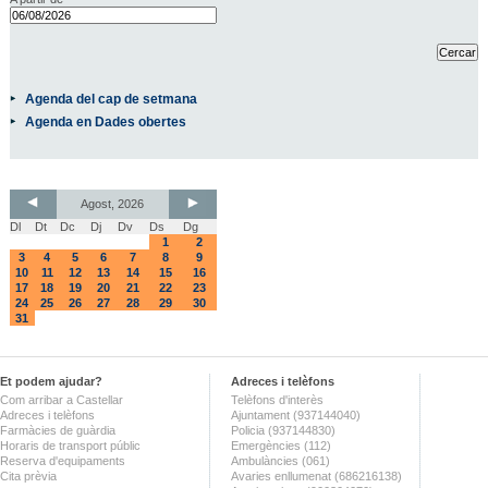
Agenda del cap de setmana
Agenda en Dades obertes
Agost, 2026
Dl
Dt
Dc
Dj
Dv
Ds
Dg
1
2
3
4
5
6
7
8
9
10
11
12
13
14
15
16
17
18
19
20
21
22
23
24
25
26
27
28
29
30
31
Et podem ajudar?
Adreces i telèfons
Com arribar a Castellar
Telèfons d'interès
Adreces i telèfons
Ajuntament (937144040)
Farmàcies de guàrdia
Policia (937144830)
Horaris de transport públic
Emergències (112)
Reserva d'equipaments
Ambulàncies (061)
Cita prèvia
Avaries enllumenat (686216138)