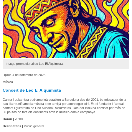
Imatge promocional de Leo El Alquimista.
Dijous 4 de setembre de 2025
Música
Concert de Leo El Alquimista
Cantor i guitarrista sud-americà establert a Barcelona des del 2001, és missatger de la
pau i la reunió amb la música com a mitjà per aconseguir el fi. És el fundador i l’actual
cantant i guitarrista de Che Sudaka i Alquimistas. Des del 1993 ha caminat per més de
50 països de tots els continents amb la música com a companya.
Horari |
20:00
Destinataris |
Públic general