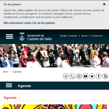
Ús de galetes
Aquest lloc utilitza galetes de tercers per poder millorar els nostres serveis a partir de
l'anàlisi de la teva navegació. Si continues navegant sense canviar la teva
configuració considerarem que acceptes la seva utilització.
Més informació sobre l'ús de les galetes
Google Translate
Inici
Contacte
Inici
Agenda
Agenda
Agenda