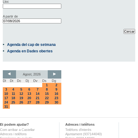
Lloc
A partir de
Agenda del cap de setmana
Agenda en Dades obertes
Agost, 2026
Dl
Dt
Dc
Dj
Dv
Ds
Dg
1
2
3
4
5
6
7
8
9
10
11
12
13
14
15
16
17
18
19
20
21
22
23
24
25
26
27
28
29
30
31
Et podem ajudar?
Adreces i telèfons
Com arribar a Castellar
Telèfons d'interès
Adreces i telèfons
Ajuntament (937144040)