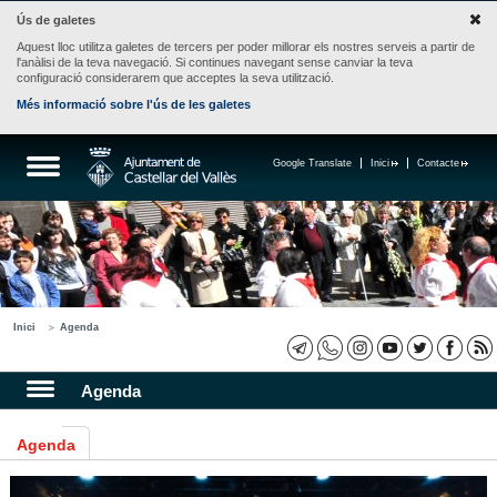
Ús de galetes
Aquest lloc utilitza galetes de tercers per poder millorar els nostres serveis a partir de
l'anàlisi de la teva navegació. Si continues navegant sense canviar la teva
configuració considerarem que acceptes la seva utilització.
Més informació sobre l'ús de les galetes
Google Translate
Inici
Contacte
Inici
Agenda
Agenda
Agenda