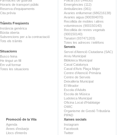
Farmàcies de guàrdia
Policia (937144830)
Horaris de transport públic
Emergències (112)
Reserva d'equipaments
Ambulàncies (061)
Cita prèvia
Avaries enllumenat (686216138)
Avaries aigua (900304070)
Recollida de mobles i altres
Tràmits Freqüents
voluminosos (900150140)
Instància genèrica
Recollida de restes vegetals
Bústia oberta
(900150140)
Subvencions per a la contractació
Tanatori (937471203)
Tots els tràmits
Totes les adreces i telèfons
Serveis
Situacions
Servei d'Atenció Ciutadana (SAC)
Arxiu Municipal
Busco feina
Biblioteca Municipal
He tingut un fill
Casal Catalunya
Em vull formar
Casal d'Avis Plaça Major
Totes les situacions
Centre d'Atenció Primària
Centre de Serveis
Deixalleria Municipal
El Mirador
Escola d'Adults
Escola de Música
Ludoteca Municipal
Oficina Local d'Habitatge
OMIC
Organisme de Gestió Tributària
PIPAD
Promoció de la Vila
Xarxes socials
Agenda
Instagram
Àrees d'esbarjo
Facebook
Llocs d'interès
Twitter