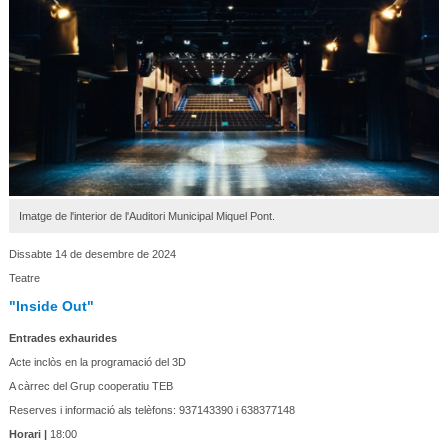
Imatge de l'interior de l'Auditori Municipal Miquel Pont.
Dissabte 14 de desembre de 2024
Teatre
"Inside Out"
Entrades exhaurides
Acte inclòs en la programació del 3D
A càrrec del Grup cooperatiu TEB
Reserves i informació als telèfons: 937143390 i 638377148
Horari |
18:00