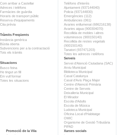
Com arribar a Castellar
Telèfons d'interès
Adreces i telèfons
Ajuntament (937144040)
Farmàcies de guàrdia
Policia (937144830)
Horaris de transport públic
Emergències (112)
Reserva d'equipaments
Ambulàncies (061)
Cita prèvia
Avaries enllumenat (686216138)
Avaries aigua (900304070)
Recollida de mobles i altres
Tràmits Freqüents
voluminosos (900150140)
Instància genèrica
Recollida de restes vegetals
Bústia oberta
(900150140)
Subvencions per a la contractació
Tanatori (937471203)
Tots els tràmits
Totes les adreces i telèfons
Serveis
Situacions
Servei d'Atenció Ciutadana (SAC)
Arxiu Municipal
Busco feina
Biblioteca Municipal
He tingut un fill
Casal Catalunya
Em vull formar
Casal d'Avis Plaça Major
Totes les situacions
Centre d'Atenció Primària
Centre de Serveis
Deixalleria Municipal
El Mirador
Escola d'Adults
Escola de Música
Ludoteca Municipal
Oficina Local d'Habitatge
OMIC
Organisme de Gestió Tributària
PIPAD
Promoció de la Vila
Xarxes socials