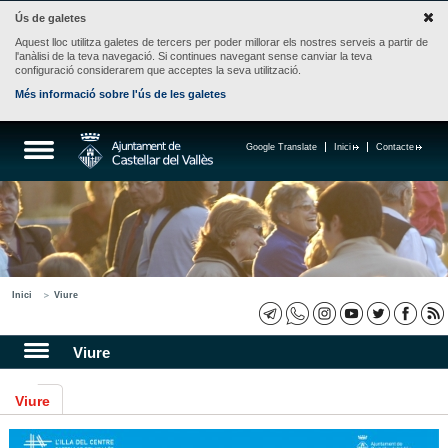
Ús de galetes
Aquest lloc utilitza galetes de tercers per poder millorar els nostres serveis a partir de
l'anàlisi de la teva navegació. Si continues navegant sense canviar la teva
configuració considerarem que acceptes la seva utilització.
Més informació sobre l'ús de les galetes
Google Translate
Inici
Contacte
Inici
Viure
Viure
Viure