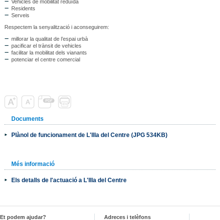
Vehicles de mobilitat reduïda
Residents
Serveis
Respectem la senyalització i aconseguirem:
millorar la qualitat de l’espai urbà
pacificar el trànsit de vehicles
facilitar la mobilitat dels vianants
potenciar el centre comercial
Documents
Plànol de funcionament de L'Illa del Centre (JPG 534KB)
Més informació
Els detalls de l'actuació a L'Illa del Centre
Et podem ajudar?
Adreces i telèfons