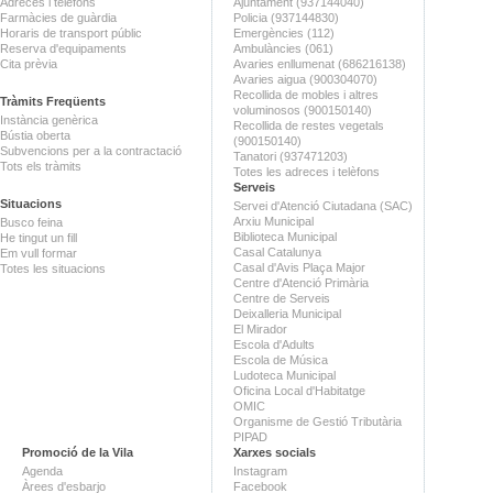
Adreces i telèfons
Ajuntament (937144040)
Farmàcies de guàrdia
Policia (937144830)
Horaris de transport públic
Emergències (112)
Reserva d'equipaments
Ambulàncies (061)
Cita prèvia
Avaries enllumenat (686216138)
Avaries aigua (900304070)
Recollida de mobles i altres
Tràmits Freqüents
voluminosos (900150140)
Instància genèrica
Recollida de restes vegetals
Bústia oberta
(900150140)
Subvencions per a la contractació
Tanatori (937471203)
Tots els tràmits
Totes les adreces i telèfons
Serveis
Situacions
Servei d'Atenció Ciutadana (SAC)
Arxiu Municipal
Busco feina
Biblioteca Municipal
He tingut un fill
Casal Catalunya
Em vull formar
Casal d'Avis Plaça Major
Totes les situacions
Centre d'Atenció Primària
Centre de Serveis
Deixalleria Municipal
El Mirador
Escola d'Adults
Escola de Música
Ludoteca Municipal
Oficina Local d'Habitatge
OMIC
Organisme de Gestió Tributària
PIPAD
Promoció de la Vila
Xarxes socials
Agenda
Instagram
Àrees d'esbarjo
Facebook