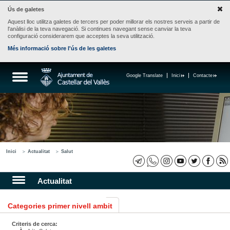
Ús de galetes
Aquest lloc utilitza galetes de tercers per poder millorar els nostres serveis a partir de
l'anàlisi de la teva navegació. Si continues navegant sense canviar la teva
configuració considerarem que acceptes la seva utilització.
Més informació sobre l'ús de les galetes
Google Translate
Inici
Contacte
Inici
Actualitat
Salut
Actualitat
Categories primer nivell ambit
Criteris de cerca: