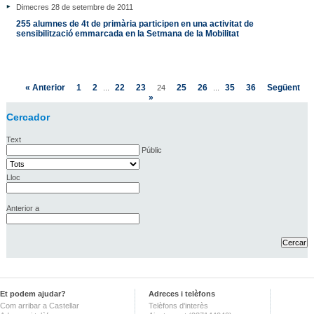
Dimecres 28 de setembre de 2011
255 alumnes de 4t de primària participen en una activitat de
sensibilització emmarcada en la Setmana de la Mobilitat
« Anterior
1
2
22
23
25
26
35
36
Següent
...
24
...
»
Cercador
Text
Públic
Lloc
Anterior a
Et podem ajudar?
Adreces i telèfons
Com arribar a Castellar
Telèfons d'interès