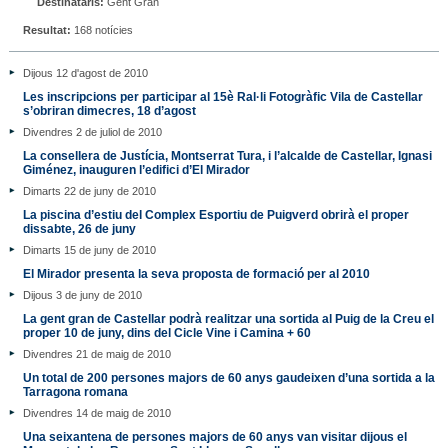
Destinataris:
Gent Gran
Resultat:
168 notícies
Dijous 12 d'agost de 2010
Les inscripcions per participar al 15è Ral·li Fotogràfic Vila de Castellar
s’obriran dimecres, 18 d’agost
Divendres 2 de juliol de 2010
La consellera de Justícia, Montserrat Tura, i l’alcalde de Castellar, Ignasi
Giménez, inauguren l’edifici d’El Mirador
Dimarts 22 de juny de 2010
La piscina d’estiu del Complex Esportiu de Puigverd obrirà el proper
dissabte, 26 de juny
Dimarts 15 de juny de 2010
El Mirador presenta la seva proposta de formació per al 2010
Dijous 3 de juny de 2010
La gent gran de Castellar podrà realitzar una sortida al Puig de la Creu el
proper 10 de juny, dins del Cicle Vine i Camina + 60
Divendres 21 de maig de 2010
Un total de 200 persones majors de 60 anys gaudeixen d’una sortida a la
Tarragona romana
Divendres 14 de maig de 2010
Una seixantena de persones majors de 60 anys van visitar dijous el