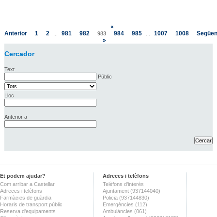
«
Anterior
1
2
981
982
984
985
1007
1008
Següen
...
983
...
»
Cercador
Text
Públic
Lloc
Anterior a
Et podem ajudar?
Adreces i telèfons
Com arribar a Castellar
Telèfons d'interès
Adreces i telèfons
Ajuntament (937144040)
Farmàcies de guàrdia
Policia (937144830)
Horaris de transport públic
Emergències (112)
Reserva d'equipaments
Ambulàncies (061)