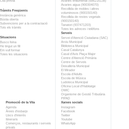
Cita prèvia
Avaries enllumenat (686216138)
Avaries aigua (900304070)
Recollida de mobles i altres
Tràmits Freqüents
voluminosos (900150140)
Instància genèrica
Recollida de restes vegetals
Bústia oberta
(900150140)
Subvencions per a la contractació
Tanatori (937471203)
Tots els tràmits
Totes les adreces i telèfons
Serveis
Situacions
Servei d'Atenció Ciutadana (SAC)
Arxiu Municipal
Busco feina
Biblioteca Municipal
He tingut un fill
Casal Catalunya
Em vull formar
Casal d'Avis Plaça Major
Totes les situacions
Centre d'Atenció Primària
Centre de Serveis
Deixalleria Municipal
El Mirador
Escola d'Adults
Escola de Música
Ludoteca Municipal
Oficina Local d'Habitatge
OMIC
Organisme de Gestió Tributària
PIPAD
Promoció de la Vila
Xarxes socials
Agenda
Instagram
Àrees d'esbarjo
Facebook
Llocs d'interès
Twitter
Itineraris
Youtube
Comerços, restaurants i serveis
WhatsApp
privats