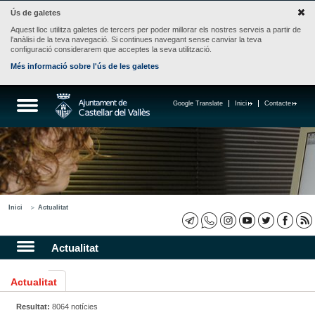
Ús de galetes
Aquest lloc utilitza galetes de tercers per poder millorar els nostres serveis a partir de
l'anàlisi de la teva navegació. Si continues navegant sense canviar la teva
configuració considerarem que acceptes la seva utilització.
Més informació sobre l'ús de les galetes
Google Translate
Inici
Contacte
Inici
Actualitat
Actualitat
Actualitat
Resultat:
8064 notícies