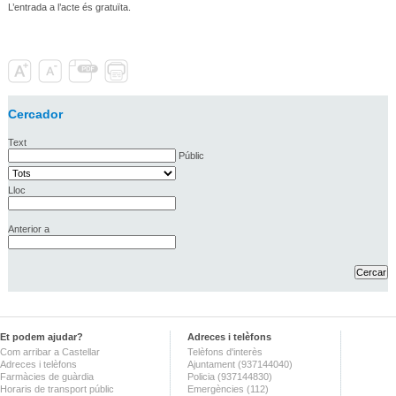
L’entrada a l’acte és gratuïta.
Cercador
Text
Públic
Lloc
Anterior a
Et podem ajudar?
Adreces i telèfons
Com arribar a Castellar
Telèfons d'interès
Adreces i telèfons
Ajuntament (937144040)
Farmàcies de guàrdia
Policia (937144830)
Horaris de transport públic
Emergències (112)