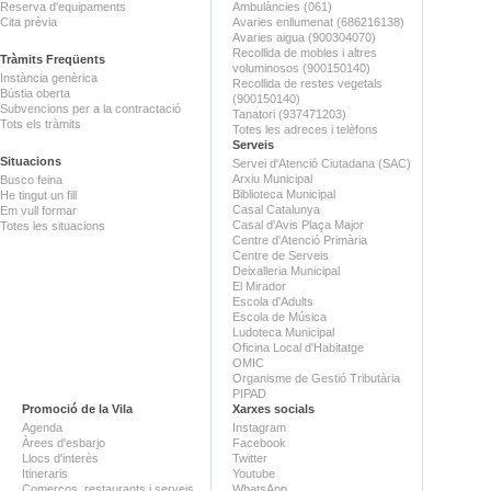
Reserva d'equipaments
Ambulàncies (061)
Cita prèvia
Avaries enllumenat (686216138)
Avaries aigua (900304070)
Recollida de mobles i altres
Tràmits Freqüents
voluminosos (900150140)
Instància genèrica
Recollida de restes vegetals
Bústia oberta
(900150140)
Subvencions per a la contractació
Tanatori (937471203)
Tots els tràmits
Totes les adreces i telèfons
Serveis
Situacions
Servei d'Atenció Ciutadana (SAC)
Arxiu Municipal
Busco feina
Biblioteca Municipal
He tingut un fill
Casal Catalunya
Em vull formar
Casal d'Avis Plaça Major
Totes les situacions
Centre d'Atenció Primària
Centre de Serveis
Deixalleria Municipal
El Mirador
Escola d'Adults
Escola de Música
Ludoteca Municipal
Oficina Local d'Habitatge
OMIC
Organisme de Gestió Tributària
PIPAD
Promoció de la Vila
Xarxes socials
Agenda
Instagram
Àrees d'esbarjo
Facebook
Llocs d'interès
Twitter
Itineraris
Youtube
Comerços, restaurants i serveis
WhatsApp