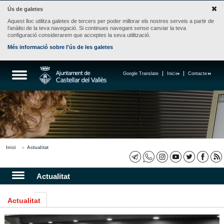
Ús de galetes
Aquest lloc utilitza galetes de tercers per poder millorar els nostres serveis a partir de
l'anàlisi de la teva navegació. Si continues navegant sense canviar la teva
configuració considerarem que acceptes la seva utilització.
Més informació sobre l'ús de les galetes
Google Translate
Inici
Contacte
Inici
Actualitat
Actualitat
Actualitat