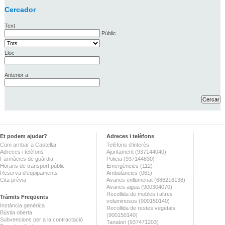
Cercador
Text
Públic
Lloc
Anterior a
Et podem ajudar?
Adreces i telèfons
Com arribar a Castellar
Telèfons d'interès
Adreces i telèfons
Ajuntament (937144040)
Farmàcies de guàrdia
Policia (937144830)
Horaris de transport públic
Emergències (112)
Reserva d'equipaments
Ambulàncies (061)
Cita prèvia
Avaries enllumenat (686216138)
Avaries aigua (900304070)
Recollida de mobles i altres
Tràmits Freqüents
voluminosos (900150140)
Instància genèrica
Recollida de restes vegetals
Bústia oberta
(900150140)
Subvencions per a la contractació
Tanatori (937471203)