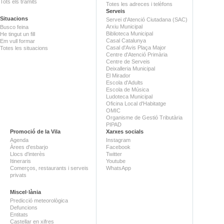
Tots els tràmits
Totes les adreces i telèfons
Serveis
Situacions
Servei d'Atenció Ciutadana (SAC)
Arxiu Municipal
Busco feina
Biblioteca Municipal
He tingut un fill
Casal Catalunya
Em vull formar
Casal d'Avis Plaça Major
Totes les situacions
Centre d'Atenció Primària
Centre de Serveis
Deixalleria Municipal
El Mirador
Escola d'Adults
Escola de Música
Ludoteca Municipal
Oficina Local d'Habitatge
OMIC
Organisme de Gestió Tributària
PIPAD
Promoció de la Vila
Xarxes socials
Agenda
Instagram
Àrees d'esbarjo
Facebook
Llocs d'interès
Twitter
Itineraris
Youtube
Comerços, restaurants i serveis
WhatsApp
privats
Miscel·lània
Predicció meteorològica
Defuncions
Entitats
Castellar en xifres