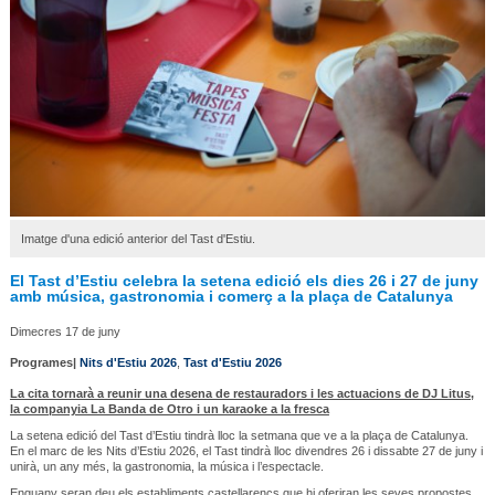
Imatge d'una edició anterior del Tast d'Estiu.
El Tast d’Estiu celebra la setena edició els dies 26 i 27 de juny
amb música, gastronomia i comerç a la plaça de Catalunya
Dimecres 17 de juny
Programes|
Nits d'Estiu 2026
,
Tast d'Estiu 2026
La cita tornarà a reunir una desena de restauradors i les actuacions de DJ Litus,
la companyia La Banda de Otro i un karaoke a la fresca
La setena edició del Tast d’Estiu tindrà lloc la setmana que ve a la plaça de Catalunya.
En el marc de les Nits d’Estiu 2026, el Tast tindrà lloc divendres 26 i dissabte 27 de juny i
unirà, un any més, la gastronomia, la música i l’espectacle.
Enguany seran deu els establiments castellarencs que hi oferiran les seves propostes