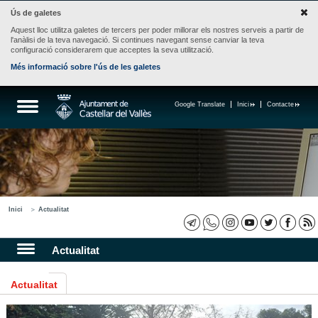
Ús de galetes
Aquest lloc utilitza galetes de tercers per poder millorar els nostres serveis a partir de
l'anàlisi de la teva navegació. Si continues navegant sense canviar la teva
configuració considerarem que acceptes la seva utilització.
Més informació sobre l'ús de les galetes
Google Translate
Inici
Contacte
Inici
Actualitat
Actualitat
Actualitat