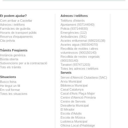
Et podem ajudar?
Adreces i telèfons
Com arribar a Castellar
Telèfons d'interès
Adreces i telèfons
Ajuntament (937144040)
Farmàcies de guàrdia
Policia (937144830)
Horaris de transport públic
Emergències (112)
Reserva d'equipaments
Ambulàncies (061)
Cita prèvia
Avaries enllumenat (686216138)
Avaries aigua (900304070)
Recollida de mobles i altres
Tràmits Freqüents
voluminosos (900150140)
Instància genèrica
Recollida de restes vegetals
Bústia oberta
(900150140)
Subvencions per a la contractació
Tanatori (937471203)
Tots els tràmits
Totes les adreces i telèfons
Serveis
Situacions
Servei d'Atenció Ciutadana (SAC)
Arxiu Municipal
Busco feina
Biblioteca Municipal
He tingut un fill
Casal Catalunya
Em vull formar
Casal d'Avis Plaça Major
Totes les situacions
Centre d'Atenció Primària
Centre de Serveis
Deixalleria Municipal
El Mirador
Escola d'Adults
Escola de Música
Ludoteca Municipal
Oficina Local d'Habitatge