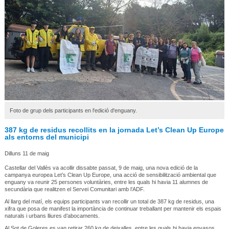
Foto de grup dels participants en l'edició d'enguany.
387 kg de residus recollits en la jornada Let’s Clean Up Europe
als entorns del municipi
Dilluns 11 de maig
Castellar del Vallès va acollir dissabte passat, 9 de maig, una nova edició de la
campanya europea Let’s Clean Up Europe, una acció de sensibilització ambiental que
enguany va reunir 25 persones voluntàries, entre les quals hi havia 11 alumnes de
secundària que realitzen el Servei Comunitari amb l’ADF.
Al llarg del matí, els equips participants van recollir un total de 387 kg de residus, una
xifra que posa de manifest la importància de continuar treballant per mantenir els espais
naturals i urbans lliures d’abocaments.
Al Sot de Goleres es van retirar 260 kg de deixalles, entre les quals hi havia envasos,