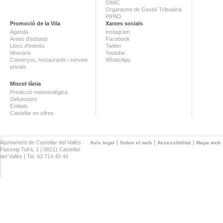
OMIC
Organisme de Gestió Tributària
PIPAD
Promoció de la Vila
Xarxes socials
Agenda
Instagram
Àrees d'esbarjo
Facebook
Llocs d'interès
Twitter
Itineraris
Youtube
Comerços, restaurants i serveis
WhatsApp
privats
Miscel·lània
Predicció meteorològica
Defuncions
Entitats
Castellar en xifres
Ajuntament de Castellar del Vallès ·
Avís legal
Sobre el web
Accessibilitat
Mapa web
Passeig Tolrà, 1 | 08211 Castellar
del Vallès | Tel. 93 714 40 40