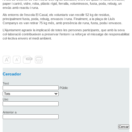
paper i cartró, vidre, roba, plàstic rígid, ferralla, voluminosos, fusta, poda, rebuig, un
envàs amb reactiu i runa.
Als entorns de l’escola El Casal, els voluntaris van recollir 52 kg de residus,
principalment fusta, poda, rebuig, envasos i runa. Finalment, a la plaça de Lluís
Companys es van retirar 75 kg més, amb presència de runa, fusta, poda i envasos.
L’Ajuntament agraeix la implicació de totes les persones participants, que amb la seva
col·laboració contribueixen a preservar l’entorn i a reforçar el missatge de responsabilitat
col·lectiva envers el medi ambient.
Cercador
Text
Públic
Lloc
Anterior a