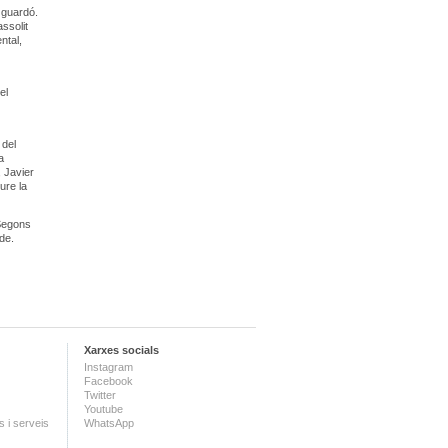
l guardó.
ssolit
ntal,
el
 del
a
, Javier
ure la
 Segons
de.
Xarxes socials
Instagram
Facebook
Twitter
Youtube
 i serveis
WhatsApp