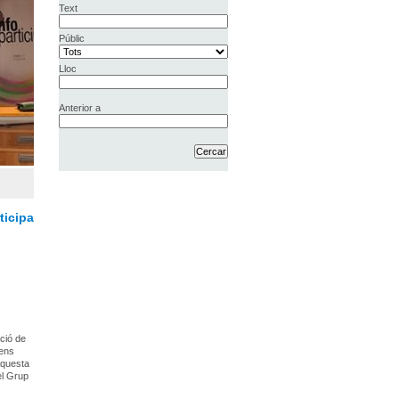
Text
Públic
Lloc
Anterior a
ticipa
ació de
 ens
Aquesta
el Grup