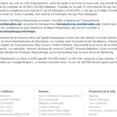
edició, tan sols un 13% d’ajuntaments, entre els quals hi ha el de la nostra vila, han assolit e
nja de municipis de 20.000 a 50.000 habitants, Castellar és un dels 27 d’un total de 46 que ha a
, amb el compliment d’un total de 51 de 54 indicadors (el 94,44%). I, pel que fa al Vallès Occide
 estat 12, inclòs Castellar, d’un total de 23 municipis, els que l’han obtinguda.
dicadors del Mapa Infoparticipa es poden consultar a l’apartat de Transparència
tellarvalles.cat
i al portal de transparència
transparencia.castellarvalles.cat
, mentre que 
 de compliment es pot comprovar al Mapa Infoparticipa, que es pot consultar a
w.infoparticipa.info/maps
.
iurament de la tretzena edició del Segell Infoparticipa va tenir lloc ahir dimarts a la Sala d’actes
 la Universitat Autònoma de Barcelona i va comptar amb l’assistència de l’alcaldessa, Yoland
el regidor de Transparència i Bon Govern, Rubén Peñalver. Van presidir-lo el rector de la UAB
ncho, i el catedràtic i director del grup de recerca ComSET, Armand Balsebre. L’acte va inclo
 de l’alcalde de Peralada, Miquel Bruga, premi extraordinari per la seva tasca de Mentoring.
e l'Ajuntament va rebre el 2025 gairebé 519.000 visites, un 6% més respecte a l’any anterior.
itades per Google Analytics, el nombre d’usuaris únics va ser de 196.000 durant aquest perío
i telèfons
Serveis
Promoció de la Vila
d'interès
Servei d'Atenció Ciutadana (SAC)
Agenda
nt (937144040)
Arxiu Municipal
Àrees d'esbarjo
(937144830)
Biblioteca Municipal
Llocs d'interès
ies (112)
Casal Catalunya
Itineraris
ies (061)
Casal d'Avis Plaça Major
Comerços, restaurants
enllumenat (686216138)
Centre d'Atenció Primària
privats