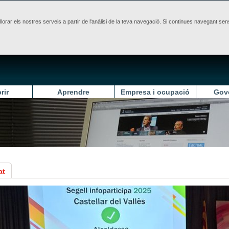
illorar els nostres serveis a partir de l'anàlisi de la teva navegació. Si continues navegant 
rir
Aprendre
Empresa i ocupació
Gov
at