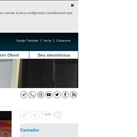
sense canviar la teva configuració considerarem que
Google Translate
Inici
Contacte
ern Obert
Seu electrònica
Cercador