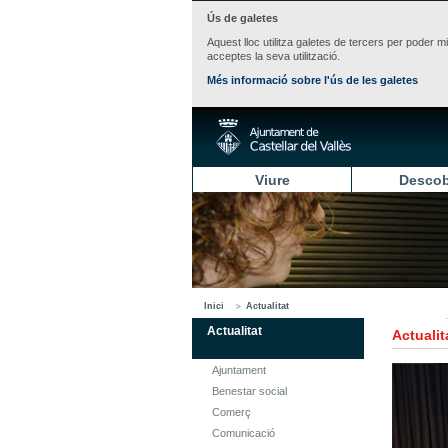
Ús de galetes
Aquest lloc utilitza galetes de tercers per poder m
acceptes la seva utilització.
Més informació sobre l'ús de les galetes
Viure
Descob
Inici
Actualitat
Actualitat
Actualit
Ajuntament
Benestar social
Comerç
Comunicació