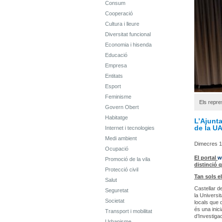
Consum
Cooperació
Cultura i lleure
Diversitat funcional
Economia i hisenda
Educació
Empresa
Entitats
Esport
Feminisme
Els repre
Govern Obert
Habitatge
L’Ajunta
de la U
Internet i tecnologies
Medi ambient
Dimecres 15
Ocupació
El portal
w
Promoció de la vila
distinció 
Protecció civil
Tan sols e
Salut
Castellar de
Seguretat
la Universi
Societat
locals que 
és una inic
Transport i mobilitat
d’Investig
Urbanisme