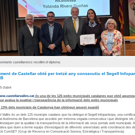
sentants castellarencs recollint el diploma.
ment de Castellar obté per tretzè any consecutiu el Segell Infopar
AB
 d'abril
ww.castellarvalles.cat
és una de les 125 webs municipals catalanes que obté aquesta
que avalua la qualitat i transparència de la informació dels webs municipals
l 13% dels municipis de Catalunya han obtingut aquest guardó
l Vallès és un dels 125 municipis catalans que ha obtingut el Segell Infoparticipa, una certific
tat Autònoma de Barcelona que assoleix per tretzena vegada consecutiva i que distingeix els
destaquen per la qualitat i la transparència de la informació als seus portals web municipals. 
iativa que duen a terme equips d’investigació de diferents universitats amb coordinació des d
ació ComSET (Grup de Recerca en Comunicació Sonora, Estratègica i Transparència).