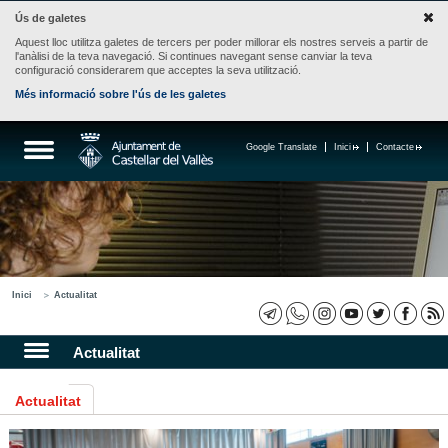
Ús de galetes
Aquest lloc utilitza galetes de tercers per poder millorar els nostres serveis a partir de
l'anàlisi de la teva navegació. Si continues navegant sense canviar la teva
configuració considerarem que acceptes la seva utilització.
Més informació sobre l'ús de les galetes
Google Translate
Inici
Contacte
Inici
Actualitat
Actualitat
Actualitat