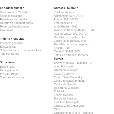
Et podem ajudar?
Adreces i telèfons
Com arribar a Castellar
Telèfons d'interès
Adreces i telèfons
Ajuntament (937144040)
Farmàcies de guàrdia
Policia (937144830)
Horaris de transport públic
Emergències (112)
Reserva d'equipaments
Ambulàncies (061)
Cita prèvia
Avaries enllumenat (686216138)
Avaries aigua (900304070)
Recollida de mobles i altres
Tràmits Freqüents
voluminosos (900150140)
Instància genèrica
Recollida de restes vegetals
Bústia oberta
(900150140)
Subvencions per a la contractació
Tanatori (937471203)
Tots els tràmits
Totes les adreces i telèfons
Serveis
Situacions
Servei d'Atenció Ciutadana (SAC)
Arxiu Municipal
Busco feina
Biblioteca Municipal
He tingut un fill
Casal Catalunya
Em vull formar
Casal d'Avis Plaça Major
Totes les situacions
Centre d'Atenció Primària
Centre de Serveis
Deixalleria Municipal
El Mirador
Escola d'Adults
Escola de Música
Ludoteca Municipal
Oficina Local d'Habitatge
OMIC
Organisme de Gestió Tributària