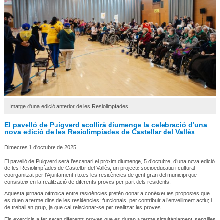
Imatge d'una edició anterior de les Resiolimpíades.
El pavelló de Puigverd acollirà diumenge la celebració d’una
nova edició de les Resiolimpíades de Castellar del Vallès
Dimecres 1 d'octubre de 2025
El pavelló de Puigverd serà l’escenari el pròxim diumenge, 5 d’octubre, d’una nova edició
de les Resiolimpíades de Castellar del Vallès, un projecte socioeducatiu i cultural
coorganitzat per l’Ajuntament i totes les residències de gent gran del municipi que
consisteix en la realització de diferents proves per part dels residents.
Aquesta jornada olímpica entre residències pretén donar a conèixer les propostes que
es duen a terme dins de les residències; funcionals, per contribuir a l’envelliment actiu; i
de treball en grup, ja que cal relacionar-se per realitzar les proves.
Els exercicis a fer seran diferents proves que es duran a terme simultàniament, senzilles