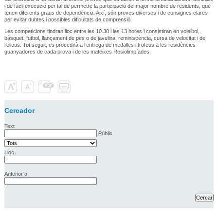
i de fàcil execució per tal de permetre la participació del major nombre de residents, que
tenen diferents graus de dependència. Així, són proves diverses i de consignes clares
per evitar dubtes i possibles dificultats de comprensió.
Les competicions tindran lloc entre les 10.30 i les 13 hores i consistiran en voleibol,
bàsquet, futbol, llançament de pes o de javelina, reminiscència, cursa de velocitat i de
relleus. Tot seguit, es procedirà a l’entrega de medalles i trofeus a les residències
guanyadores de cada prova i de les mateixes Resiolimpíades.
Cercador
Text
Públic
Lloc
Anterior a