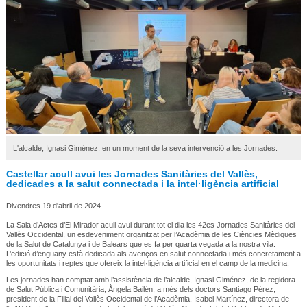
L'alcalde, Ignasi Giménez, en un moment de la seva intervenció a les Jornades.
Castellar acull avui les Jornades Sanitàries del Vallès,
dedicades a la salut connectada i la intel·ligència artificial
Divendres 19 d'abril de 2024
La Sala d’Actes d’El Mirador acull avui durant tot el dia les 42es Jornades Sanitàries del
Vallès Occidental, un esdeveniment organitzat per l’Acadèmia de les Ciències Mèdiques
de la Salut de Catalunya i de Balears que es fa per quarta vegada a la nostra vila.
L’edició d’enguany està dedicada als avenços en salut connectada i més concretament a
les oportunitats i reptes que ofereix la intel·ligència artificial en el camp de la medicina.
Les jornades han comptat amb l’assistència de l’alcalde, Ignasi Giménez, de la regidora
de Salut Pública i Comunitària, Àngela Bailén, a més dels doctors Santiago Pérez,
president de la Filial del Vallès Occidental de l’Acadèmia, Isabel Martínez, directora de