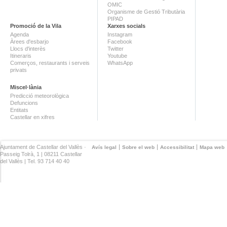
OMIC
Organisme de Gestió Tributària
PIPAD
Promoció de la Vila
Xarxes socials
Agenda
Instagram
Àrees d'esbarjo
Facebook
Llocs d'interès
Twitter
Itineraris
Youtube
Comerços, restaurants i serveis
WhatsApp
privats
Miscel·lània
Predicció meteorològica
Defuncions
Entitats
Castellar en xifres
Ajuntament de Castellar del Vallès ·
Avís legal
Sobre el web
Accessibilitat
Mapa web
Passeig Tolrà, 1 | 08211 Castellar
del Vallès | Tel. 93 714 40 40