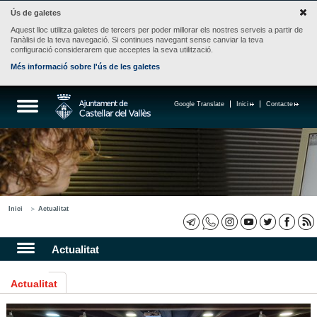
Ús de galetes
Aquest lloc utilitza galetes de tercers per poder millorar els nostres serveis a partir de
l'anàlisi de la teva navegació. Si continues navegant sense canviar la teva
configuració considerarem que acceptes la seva utilització.
Més informació sobre l'ús de les galetes
Google Translate
Inici
Contacte
Inici
Actualitat
Actualitat
Actualitat