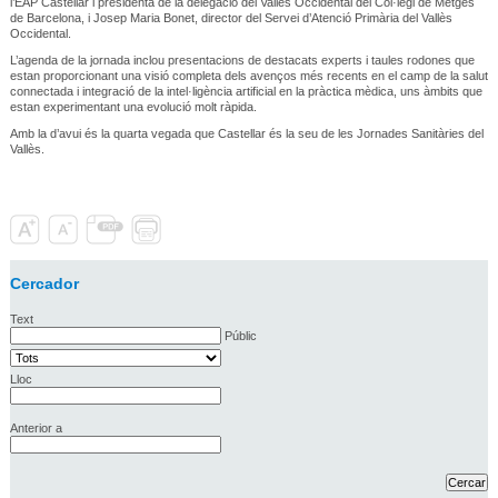
l’EAP Castellar i presidenta de la delegació del Vallès Occidental del Col·legi de Metges
de Barcelona, i Josep Maria Bonet, director del Servei d’Atenció Primària del Vallès
Occidental.
L’agenda de la jornada inclou presentacions de destacats experts i taules rodones que
estan proporcionant una visió completa dels avenços més recents en el camp de la salut
connectada i integració de la intel·ligència artificial en la pràctica mèdica, uns àmbits que
estan experimentant una evolució molt ràpida.
Amb la d’avui és la quarta vegada que Castellar és la seu de les Jornades Sanitàries del
Vallès.
Cercador
Text
Públic
Lloc
Anterior a