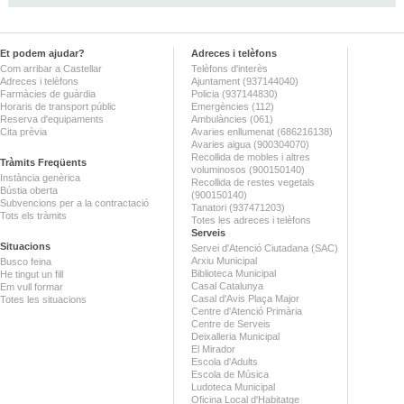
Et podem ajudar?
Adreces i telèfons
Com arribar a Castellar
Telèfons d'interès
Adreces i telèfons
Ajuntament (937144040)
Farmàcies de guàrdia
Policia (937144830)
Horaris de transport públic
Emergències (112)
Reserva d'equipaments
Ambulàncies (061)
Cita prèvia
Avaries enllumenat (686216138)
Avaries aigua (900304070)
Recollida de mobles i altres
Tràmits Freqüents
voluminosos (900150140)
Instància genèrica
Recollida de restes vegetals
Bústia oberta
(900150140)
Subvencions per a la contractació
Tanatori (937471203)
Tots els tràmits
Totes les adreces i telèfons
Serveis
Situacions
Servei d'Atenció Ciutadana (SAC)
Arxiu Municipal
Busco feina
Biblioteca Municipal
He tingut un fill
Casal Catalunya
Em vull formar
Casal d'Avis Plaça Major
Totes les situacions
Centre d'Atenció Primària
Centre de Serveis
Deixalleria Municipal
El Mirador
Escola d'Adults
Escola de Música
Ludoteca Municipal
Oficina Local d'Habitatge