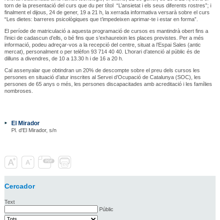
torn de la presentació del curs que du per títol “L’ansietat i els seus diferents rostres”; i
finalment el dijous, 24 de gener, 19 a 21 h, la xerrada informativa versarà sobre el curs
“Les dietes: barreres psicològiques que t’impedeixen aprimar-te i estar en forma”.
El període de matriculació a aquesta programació de cursos es mantindrà obert fins a
l’inici de cadascun d’ells, o bé fins que s’exhaureixin les places previstes. Per a més
informació, podeu adreçar-vos a la recepció del centre, situat a l’Espai Sales (antic
mercat), personalment o per telèfon 93 714 40 40. L’horari d’atenció al públic és de
dilluns a divendres, de 10 a 13.30 h i de 16 a 20 h.
Cal assenyalar que obtindran un 20% de descompte sobre el preu dels cursos les
persones en situació d’atur inscrites al Servei d’Ocupació de Catalunya (SOC), les
persones de 65 anys o més, les persones discapacitades amb acreditació i les famílies
nombroses.
El Mirador
Pl. d'El Mirador, s/n
Cercador
Text
Públic