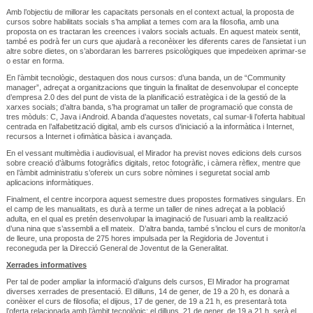
Amb l’objectiu de millorar les capacitats personals en el context actual, la proposta de
cursos sobre habilitats socials s’ha ampliat a temes com ara la filosofia, amb una
proposta on es tractaran les creences i valors socials actuals. En aquest mateix sentit,
també es podrà fer un curs que ajudarà a reconèixer les diferents cares de l’ansietat i un
altre sobre dietes, on s’abordaran les barreres psicològiques que impedeixen aprimar-se
o estar en forma.
En l’àmbit tecnològic, destaquen dos nous cursos: d’una banda, un de “Community
manager”, adreçat a organitzacions que tinguin la finalitat de desenvolupar el concepte
d’empresa 2.0 des del punt de vista de la planificació estratègica i de la gestió de la
xarxes socials; d’altra banda, s’ha programat un taller de programació que consta de
tres mòduls: C, Java i Android. A banda d’aquestes novetats, cal sumar-li l’oferta habitual
centrada en l’alfabetització digital, amb els cursos d’iniciació a la informàtica i Internet,
recursos a Internet i ofimàtica bàsica i avançada.
En el vessant multimèdia i audiovisual, el Mirador ha previst noves edicions dels cursos
sobre creació d’àlbums fotogràfics digitals, retoc fotogràfic, i càmera rèflex, mentre que
en l’àmbit administratiu s’ofereix un curs sobre nòmines i seguretat social amb
aplicacions informàtiques.
Finalment, el centre incorpora aquest semestre dues propostes formatives singulars. En
el camp de les manualitats, es durà a terme un taller de nines adreçat a la població
adulta, en el qual es pretén desenvolupar la imaginació de l’usuari amb la realització
d’una nina que s’assembli a ell mateix. D’altra banda, també s’inclou el curs de monitor/a
de lleure, una proposta de 275 hores impulsada per la Regidoria de Joventut i
reconeguda per la Direcció General de Joventut de la Generalitat.
Xerrades informatives
Per tal de poder ampliar la informació d’alguns dels cursos, El Mirador ha programat
diverses xerrades de presentació. El dilluns, 14 de gener, de 19 a 20 h, es donarà a
conèixer el curs de filosofia; el dijous, 17 de gener, de 19 a 21 h, es presentarà tota
l’oferta relacionada amb l’àmbit tecnològic; el dilluns, 21 de gener, de 19 a 21 h, serà el