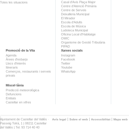
Casal d'Avis Plaça Major
Totes les situacions
Centre d'Atenció Primària
Centre de Serveis
Deixalleria Municipal
El Mirador
Escola d'Adults
Escola de Música
Ludoteca Municipal
Oficina Local d'Habitatge
OMIC
Organisme de Gestió Tributària
PIPAD
Promoció de la Vila
Xarxes socials
Agenda
Instagram
Àrees d'esbarjo
Facebook
Llocs d'interès
Twitter
Itineraris
Youtube
Comerços, restaurants i serveis
WhatsApp
privats
Miscel·lània
Predicció meteorològica
Defuncions
Entitats
Castellar en xifres
Ajuntament de Castellar del Vallès ·
Avís legal
Sobre el web
Accessibilitat
Mapa web
Passeig Tolrà, 1 | 08211 Castellar
del Vallès | Tel. 93 714 40 40