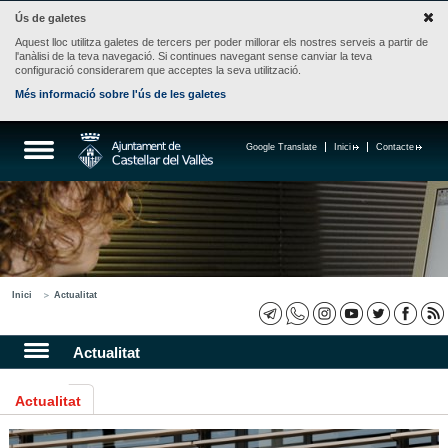
Ús de galetes
Aquest lloc utilitza galetes de tercers per poder millorar els nostres serveis a partir de
l'anàlisi de la teva navegació. Si continues navegant sense canviar la teva
configuració considerarem que acceptes la seva utilització.
Més informació sobre l'ús de les galetes
Google Translate
Inici
Contacte
Inici
Actualitat
Actualitat
Actualitat