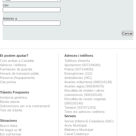
Lloc
Anterior a
Et podem ajudar?
Adreces i telèfons
Com arribar a Castellar
Telèfons d'interès
Adreces i telèfons
Ajuntament (937144040)
Farmàcies de guàrdia
Policia (937144830)
Horaris de transport públic
Emergències (112)
Reserva d'equipaments
Ambulàncies (061)
Cita prèvia
Avaries enllumenat (686216138)
Avaries aigua (900304070)
Recollida de mobles i altres
Tràmits Freqüents
voluminosos (900150140)
Instància genèrica
Recollida de restes vegetals
Bústia oberta
(900150140)
Subvencions per a la contractació
Tanatori (937471203)
Tots els tràmits
Totes les adreces i telèfons
Serveis
Situacions
Servei d'Atenció Ciutadana (SAC)
Arxiu Municipal
Busco feina
Biblioteca Municipal
He tingut un fill
Casal Catalunya
Em vull formar