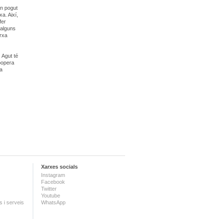
an pogut
a. Així,
fer
’alguns
arxa
 Agut té
coopera
xa
Xarxes socials
Instagram
Facebook
Twitter
Youtube
 i serveis
WhatsApp