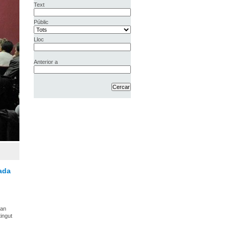
Text
Públic
Lloc
Anterior a
ada
han
ingut