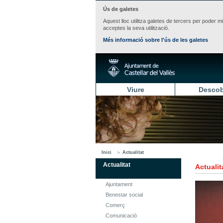
Ús de galetes
Aquest lloc utilitza galetes de tercers per poder m
acceptes la seva utilització.
Més informació sobre l'ús de les galetes
Viure
Descob
Inici
Actualitat
Actualitat
Actualit
Ajuntament
Benestar social
Comerç
Comunicació