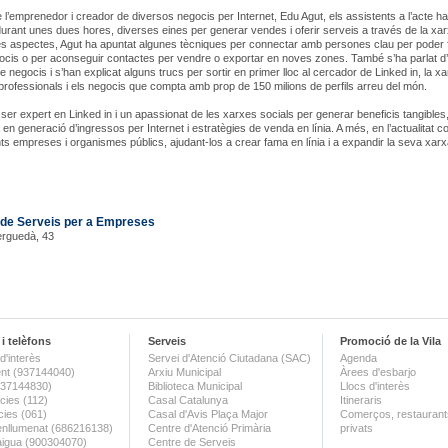
 l’emprenedor i creador de diversos negocis per Internet, Edu Agut, els assistents a l’acte h
durant unes dues hores, diverses eines per generar vendes i oferir serveis a través de la xarx
res aspectes, Agut ha apuntat algunes tècniques per connectar amb persones clau per poder 
ocis o per aconseguir contactes per vendre o exportar en noves zones. També s’ha parlat d
 negocis i s’han explicat alguns trucs per sortir en primer lloc al cercador de Linked in, la x
 professionals i els negocis que compta amb prop de 150 milions de perfils arreu del món.
ser expert en Linked in i un apassionat de les xarxes socials per generar beneficis tangibles,
 en generació d’ingressos per Internet i estratègies de venda en línia. A més, en l’actualitat 
ts empreses i organismes públics, ajudant-los a crear fama en línia i a expandir la seva xar
 de Serveis per a Empreses
erguedà, 43
i telèfons
Serveis
Promoció de la Vila
d'interès
Servei d'Atenció Ciutadana (SAC)
Agenda
nt (937144040)
Arxiu Municipal
Àrees d'esbarjo
(937144830)
Biblioteca Municipal
Llocs d'interès
ies (112)
Casal Catalunya
Itineraris
ies (061)
Casal d'Avis Plaça Major
Comerços, restaurants
enllumenat (686216138)
Centre d'Atenció Primària
privats
aigua (900304070)
Centre de Serveis