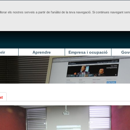
illorar els nostres serveis a partir de l'anàlisi de la teva navegació. Si continues navegant 
rir
Aprendre
Empresa i ocupació
Gov
at