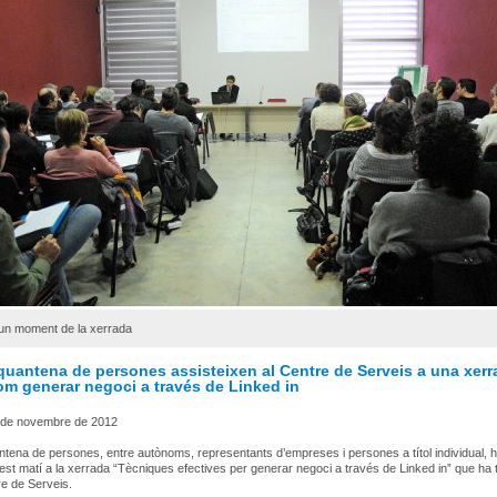
'un moment de la xerrada
quantena de persones assisteixen al Centre de Serveis a una xerr
om generar negoci a través de Linked in
 de novembre de 2012
tena de persones, entre autònoms, representants d’empreses i persones a títol individual, 
uest matí a la xerrada “Tècniques efectives per generar negoci a través de Linked in” que ha t
re de Serveis.