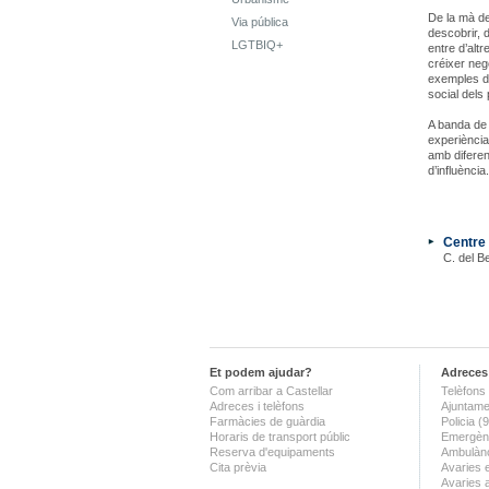
De la mà de
Via pública
descobrir, 
LGTBIQ+
entre d’alt
créixer neg
exemples de
social dels
A banda de 
experiència
amb diferen
d’influència.
Centre
C. del B
Et podem ajudar?
Adreces 
Com arribar a Castellar
Telèfons 
Adreces i telèfons
Ajuntame
Farmàcies de guàrdia
Policia 
Horaris de transport públic
Emergènc
Reserva d'equipaments
Ambulànc
Cita prèvia
Avaries 
Avaries 