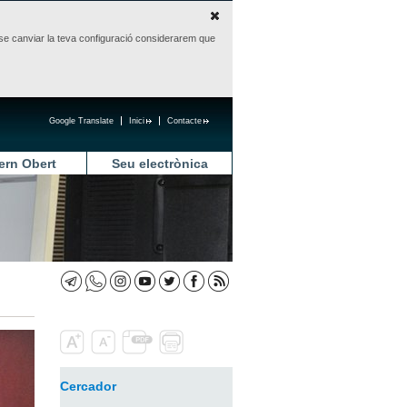
sense canviar la teva configuració considerarem que
Google Translate
Inici
Contacte
ern Obert
Seu electrònica
Cercador