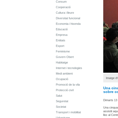
Consum
Cooperació
Cultura i lleure
Diversitat funcional
Economia i hisenda
Educació
Empresa
Entitats
Esport
Feminisme
Govern Obert
Habitatge
Internet i tecnologies
Medi ambient
Imatge d
Ocupació
Promoció de la vila
Una cin
Protecció civil
sobre c
Salut
Dimarts 13
Seguretat
Societat
Una cinquan
assistit aq
Transport i mobilitat
lloc al Cent
Urbanisme