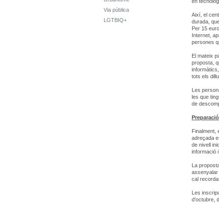
en tecnolog
Via pública
Així, el ce
LGTBIQ+
durada, que
Per 15 euro
Internet, a
persones qu
El mateix p
proposta, q
informàtics,
tots els dil
Les persone
les que tin
de descompt
Preparació
Finalment, 
adreçada es
de nivell in
informació 
La proposta
assenyalar 
cal recorda
Les inscripc
d’octubre, 