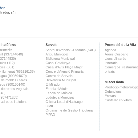
dor
Mirador, s/n
i telèfons
Serveis
Promoció de la Vila
d'interès
Servei d'Atenció Ciutadana (SAC)
Agenda
nt (937144040)
Arxiu Municipal
Àrees d'esbarjo
(937144830)
Biblioteca Municipal
Llocs d'interès
ies (112)
Casal Catalunya
Itineraris
ies (061)
Casal d'Avis Plaça Major
Comerços, restaurants
enllumenat (686216138)
Centre d'Atenció Primària
privats
aigua (900304070)
Centre de Serveis
 de mobles i altres
Deixalleria Municipal
Miscel·lània
sos (900150140)
El Mirador
Predicció meteorològi
a de restes vegetals
Escola d'Adults
Defuncions
140)
Escola de Música
Entitats
 (937471203)
Ludoteca Municipal
Castellar en xifres
 adreces i telèfons
Oficina Local d'Habitatge
OMIC
Organisme de Gestió Tributària
PIPAD