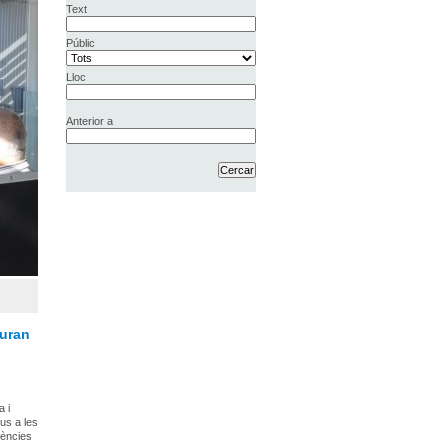
Text
Públic
Lloc
Anterior a
duran
a i
us a les
tències