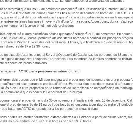
ies de la informació i la comunicació (ACTIC) que expedeix la Generalitat de Catalunya.
ntre ha informat que dilluns 12 de novembre començarà un curs d’iniciació a Internet, de 20 h
 es durà a terme tots els dilluns i dimecres fins al 12 de desembre en horari de 9.30 a 11.30 
s, que és el cost del curs, els estudiants que s’hi inscriguin podran iniciar-se en la navegaci
prenent-ne les eines bàsiques i movent-s’hi d’una forma segura. Aquest curs, doncs, s’adreça
e comencen a iniciar-se en el món dels ordinadors
úblic objectiu té el curs d’ofimàtica bàsica que també s’iniciarà el 12 de novembre. En aquest 
ue té un cost de 70 euros, permetrà als assistents aprendre a dominar els principals progr
 com ara el Word o l’Excel, des del nivell inicial. El curs, que finalitzarà el 19 de desembre, tin
luns i dimecres de 17 a 19.30 hores.
s en situació d’atur inscrites al Servei d’Ocupació de Catalunya, les persones de 65 anys o
guin alguna discapacitat i disposin d’acreditació, i els membres de famílies nombroses tindra
e respecte els preus establerts.
 a l’examen ACTIC per a persones en situació d’atur
el tercer dels cursos que el Mirador engegarà el proper mes de novembre és una proposta f
pecíficament a les persones en situació d’atur. Es tracta d’un curs de preparació a l’exam
icial, és a dir, un curs preparatiu per a l’obtenció de l’acreditació de competències en tecnologi
i la comunicació que expedeix la Generalitat de Catalunya.
 començarà el proper dimarts dia 30 de novembre, i finalitzarà dimarts 18 de desembre. Cal
que el preu del curs és de 15 euros i que l’accés es gestionarà per rigorós ordre d’inscripció
r que l’examen ACTIC és gratuït per a les persones en situació d’atur.
ions a totes les ofertes formatives estaran obertes a El Mirador a partir de dilluns vinent, dia
de dilluns a divendres, de 10 a 13.30 hores i de 16 a 19.30 hores.