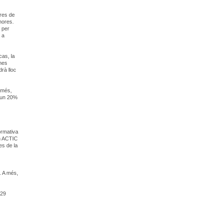
ores de
hores.
ó per
 a
cas, la
ames
drà lloc
 més,
n un 20%
ormativa
en ACTIC
es de la
. A més,
 29