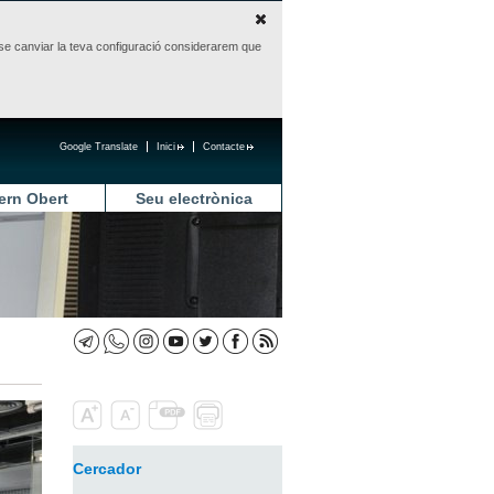
sense canviar la teva configuració considerarem que
Google Translate
Inici
Contacte
ern Obert
Seu electrònica
Cercador