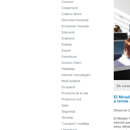
Consum
Cooperació
Cultura i lleure
Diversitat funcional
Economia i hisenda
Educació
Empresa
Entitats
Esport
Feminisme
Govern Obert
Habitatge
Internet i tecnologies
Medi ambient
Els curs
Ocupació
Promoció de la vila
El Mirad
Protecció civil
a terme 
Salut
Dimecres 2
Seguretat
Societat
El Mirador 
Internet qu
Transport i mobilitat
eines ofimà
Urbanisme