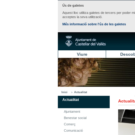
Ús de galetes
Aquest lloc utilitza galetes de tercers per poder m
acceptes la seva utilització.
Més informació sobre l'ús de les galetes
Viure
Descob
Inici
Actualitat
Actualitat
Actualit
Ajuntament
Benestar social
Comerç
Comunicació