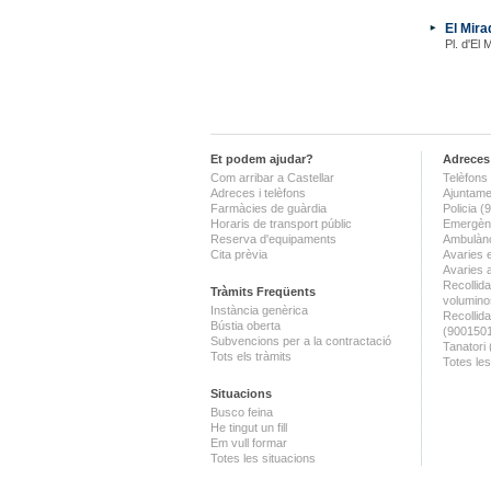
El Mira
Pl. d'El 
Et podem ajudar?
Adreces 
Com arribar a Castellar
Telèfons 
Adreces i telèfons
Ajuntame
Farmàcies de guàrdia
Policia 
Horaris de transport públic
Emergènc
Reserva d'equipaments
Ambulànc
Cita prèvia
Avaries 
Avaries 
Recollida
Tràmits Freqüents
volumino
Instància genèrica
Recollid
Bústia oberta
(900150
Subvencions per a la contractació
Tanatori
Tots els tràmits
Totes les
Situacions
Busco feina
He tingut un fill
Em vull formar
Totes les situacions