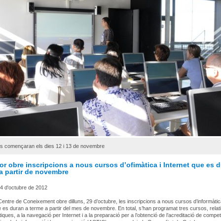
os començaran els dies 12 i 13 de novembre
or obre inscripcions a nous cursos d’ofimàtica i Internet que es 
a partir de novembre
4 d'octubre de 2012
Centre de Coneixement obre dilluns, 29 d’octubre, les inscripcions a nous cursos d’informàtic
e es duran a terme a partir del mes de novembre. En total, s’han programat tres cursos, relati
tiques, a la navegació per Internet i a la preparació per a l’obtenció de l’acreditació de compe