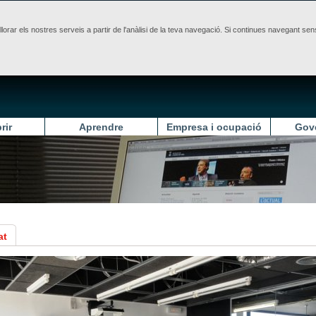
illorar els nostres serveis a partir de l'anàlisi de la teva navegació. Si continues navegant 
rir
Aprendre
Empresa i ocupació
Gov
at