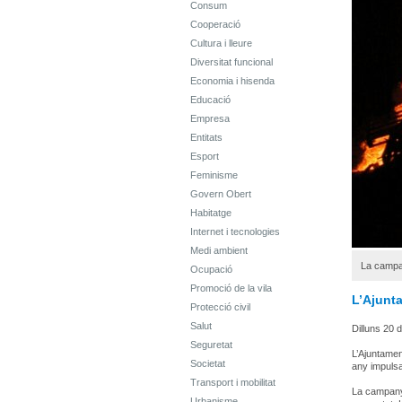
Consum
Cooperació
Cultura i lleure
Diversitat funcional
Economia i hisenda
Educació
Empresa
Entitats
Esport
Feminisme
Govern Obert
Habitatge
Internet i tecnologies
Medi ambient
La campan
Ocupació
Promoció de la vila
L’Ajunt
Protecció civil
Salut
Dilluns 20 
Seguretat
L’Ajuntamen
Societat
any impulsa
Transport i mobilitat
La campanya
Urbanisme