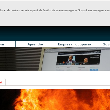
illorar els nostres serveis a partir de l'anàlisi de la teva navegació. Si continues navegant 
rir
Aprendre
Empresa i ocupació
Gov
at