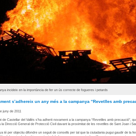
ya incideix en la importància de fer un ús correcte de fogueres i petards
ament s’adhereix un any més a la campanya “Revetlles amb preca
de juny de 2011
t de Castellar del Vallès s’ha adherit novament a la campanya “Revetlles amb precaució”, q
 la Direcció General de Protecció Civil davant la proximitat de les revetlles de Sant Joan i Sa
 té per objectiu difondre un seguit de consells per tal que la ciutadania pugui gaudir de la f