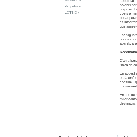
seguretat. 
no encendre
Via pública
no posar-lo
LGTBIQ+
coets a men
posar petar
és important
que aqueste
Les foguere
poden encen
apareix a la
Recomanac
D’altra ban
l’hora de c
En aquest s
es fa èmfas
consum, i q
conservar-l
En cas de n
millor comp
destinació.