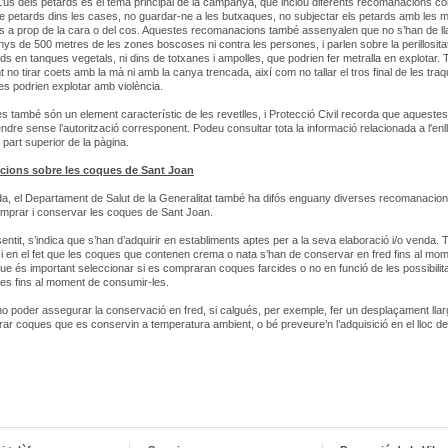
L’ús dels petards és el tema principal de la campanya, que inclou diferents recomanacions c
 petards dins les cases, no guardar-ne a les butxaques, no subjectar els petards amb les m
s a prop de la cara o del cos. Aquestes recomanacions també assenyalen que no s’han de ll
ys de 500 metres de les zones boscoses ni contra les persones, i parlen sobre la perillosita
ds en tanques vegetals, ni dins de totxanes i ampolles, que podrien fer metralla en explotar.
 no tirar coets amb la mà ni amb la canya trencada, així com no tallar el tros final de les traq
s podrien explotar amb violència.
s també són un element característic de les revetlles, i Protecció Civil recorda que aqueste
dre sense l’autorització corresponent. Podeu consultar tota la informació relacionada a l'enl
 part superior de la pàgina.
ions sobre les coques de Sant Joan
da, el Departament de Salut de la Generalitat també ha difós enguany diverses recomanacio
omprar i conservar les coques de Sant Joan.
entit, s’indica que s’han d’adquirir en establiments aptes per a la seva elaboració i/o venda.
i en el fet que les coques que contenen crema o nata s’han de conservar en fred fins al mom
ue és important seleccionar si es compraran coques farcides o no en funció de les possibilit
es fins al moment de consumir-les.
o poder assegurar la conservació en fred, si calgués, per exemple, fer un desplaçament llar
rar coques que es conservin a temperatura ambient, o bé preveure’n l’adquisició en el lloc de