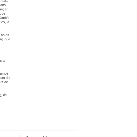
om ara
ans i
ançar
t de
 També
ues, ja
s no es
laç que
ns a
 També
ent del
ats de
g, és