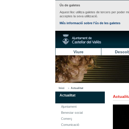
Ús de galetes
Aquest lloc utilitza galetes de tercers per poder m
acceptes la seva utilització.
Més informació sobre l'ús de les galetes
Viure
Descob
Inici
Actualitat
Actualitat
Actualit
Ajuntament
Benestar social
Comerç
Comunicació