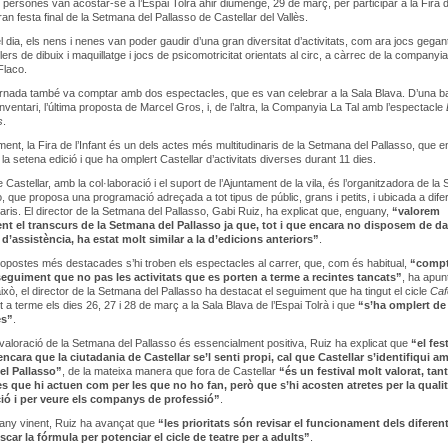
persones van acostar-se a l’Espai Tolrà ahir diumenge, 29 de març, per participar a la Fira 
 gran festa final de la Setmana del Pallasso de Castellar del Vallès.
el dia, els nens i nenes van poder gaudir d’una gran diversitat d’activitats, com ara jocs gegan
allers de dibuix i maquillatge i jocs de psicomotricitat orientats al circ, a càrrec de la companyia
Flaco.
ornada també va comptar amb dos espectacles, que es van celebrar a la Sala Blava. D’una b
Inventari, l’última proposta de Marcel Gros, i, de l’altra, la Companyia La Tal amb l’espectacle
s
.
ment, la Fira de l’Infant és un dels actes més multitudinaris de la Setmana del Pallasso, que 
 la setena edició i que ha omplert Castellar d’activitats diverses durant 11 dies.
 Castellar, amb la col·laboració i el suport de l’Ajuntament de la vila, és l’organitzadora de l
o, que proposa una programació adreçada a tot tipus de públic, grans i petits, i ubicada a dife
raris. El director de la Setmana del Pallasso, Gabi Ruiz, ha explicat que, enguany,
“valorem
nt el transcurs de la Setmana del Pallasso ja que, tot i que encara no disposem de d
 d’assistència, ha estat molt similar a la d’edicions anteriors”
.
ropostes més destacades s’hi troben els espectacles al carrer, que, com és habitual,
“comp
guiment que no pas les activitats que es porten a terme a recintes tancats”
, ha apun
 això, el director de la Setmana del Pallasso ha destacat el seguiment que ha tingut el cicle
Caf
t a terme els dies 26, 27 i 28 de març a la Sala Blava de l’Espai Tolrà i que
“s’ha omplert de
es”
.
a valoració de la Setmana del Pallasso és essencialment positiva, Ruiz ha explicat que
“el fes
ncara que la ciutadania de Castellar se’l senti propi, cal que Castellar s’identifiqui am
el Pallasso”
, de la mateixa manera que fora de Castellar
“és un festival molt valorat, tant
 que hi actuen com per les que no ho fan, però que s’hi acosten atretes per la qualit
ó i per veure els companys de professió”
.
’any vinent, Ruiz ha avançat que
“les prioritats són revisar el funcionament dels diferen
uscar la fórmula per potenciar el cicle de teatre per a adults”
.