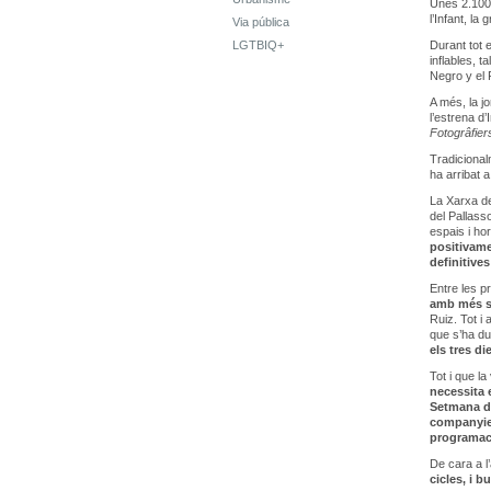
Unes 2.100 
l’Infant, la
Via pública
LGTBIQ+
Durant tot 
inflables, t
Negro y el 
A més, la j
l’estrena d’
Fotogrâfier
Tradicional
ha arribat a
La Xarxa de
del Pallass
espais i ho
positivame
definitives
Entre les p
amb més se
Ruiz. Tot i
que s’ha du
els tres di
Tot i que l
necessita e
Setmana d
companyies
programaci
De cara a l
cicles, i b