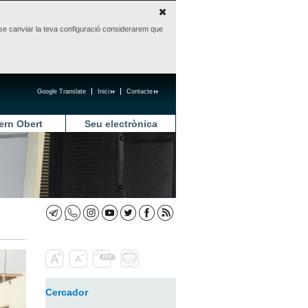
sense canviar la teva configuració considerarem que
Google Translate
Inici
Contacte
ern Obert
Seu electrònica
Cercador