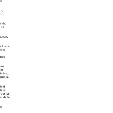
de
ts,
 El
anda,
Les
enguany
a Setmana
rents
ades
ten
tat
èclown
,
 públic
tival
b la
 per les
at de la
ts