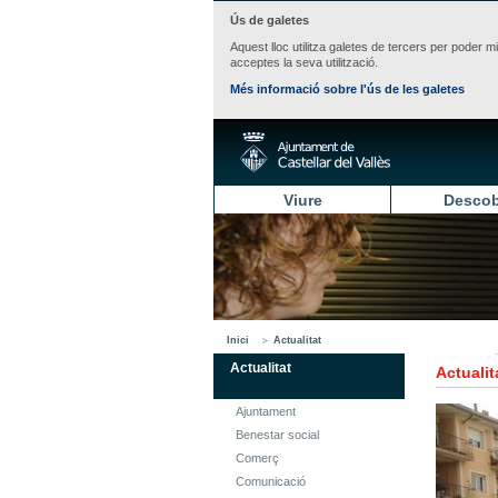
Ús de galetes
Aquest lloc utilitza galetes de tercers per poder m
acceptes la seva utilització.
Més informació sobre l'ús de les galetes
Viure
Descob
Inici
Actualitat
Actualitat
Actualit
Ajuntament
Benestar social
Comerç
Comunicació