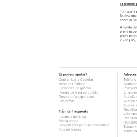
El termini 
Tot i que a
festival enc
sobre la Se
A banda del
premi espec
premi espec
25 de julio
Et podem ajudar?
Adreces 
Com arribar a Castellar
Telèfons 
Adreces i telèfons
Ajuntame
Farmàcies de guàrdia
Policia 
Horaris de transport públic
Emergènc
Reserva d'equipaments
Ambulànc
Cita prèvia
Avaries 
Avaries 
Recollida
Tràmits Freqüents
volumino
Instància genèrica
Recollid
Bústia oberta
(900150
Subvencions per a la contractació
Tanatori
Tots els tràmits
Totes les