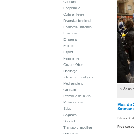
Consum
Cooperació
Cultura i lleure
Diversitat funcional
Economia i hisenda
Educació
Empresa
Entitats
Esport
Feminisme
Govern Obert
Habitatge
Internet i tecnologies
Medi ambient
"Sóc un p
Ocupació
Promoció de la vila
Protecció civil
Més de 2
Setmana
Salut
Seguretat
Dilluns 30 
Societat
Programe
Transport i mobilitat
Urbanisme