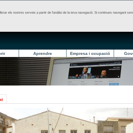
illorar els nostres serveis a partir de l'anàlisi de la teva navegació. Si continues navegant 
rir
Aprendre
Empresa i ocupació
Gov
at