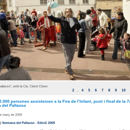
allasso", amb la Cia. Claret Clown
2
4
5
6
7
8
9
10
...
.000 persones assisteixen a la Fira de l’Infant, punt i final de la 7
 del Pallasso
de març de 2009
s|
Setmana del Pallasso - Edició 2009