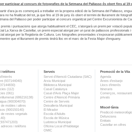
per participar al concurs de fotografies de la Setmana del Pallasso és obert fins al 19 
 partir d’ara ja es començarà a treballar en la propera edició de la Setmana del Pallasso, engu
ara no ha finalitzat del tot, ja que fins al 19 de juny és obert el termini de lliurament de fotograf
tmana del Pallasso per poder participar al concurs organitzat pel Centre Excursionista de Cas
 premis i puntuacions que atorga habitualment el CEC, s’atorgarà un premi per votació popula
ial La Xarxa de Castellar, un premi especial atorgat per un jurat de pallassos professionals i
ial atorgat per la Regidoria de Cultura. Les fotografies presentades s’exposaran públicament 
l, mentre que el lliurament de premis tindrà lloc en el marc de la Festa Major d’enguany.
i telèfons
Serveis
Promoció de la Vila
d'interès
Servei d'Atenció Ciutadana (SAC)
Agenda
nt (937144040)
Arxiu Municipal
Àrees d'esbarjo
(937144830)
Biblioteca Municipal
Llocs d'interès
ies (112)
Casal Catalunya
Itineraris
ies (061)
Casal d'Avis Plaça Major
Comerços, restaurants
enllumenat (686216138)
Centre d'Atenció Primària
privats
aigua (900304070)
Centre de Serveis
 de mobles i altres
Deixalleria Municipal
Miscel·lània
sos (900150140)
El Mirador
Predicció meteorològi
a de restes vegetals
Escola d'Adults
Defuncions
140)
Escola de Música
Entitats
 (937471203)
Ludoteca Municipal
Castellar en xifres
 adreces i telèfons
Oficina Local d'Habitatge
OMIC