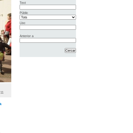
Text
Públic
Lloc
Anterior a
11
a