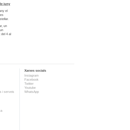
de juny
any el
ies
tellar.
r, un
 un
del 4 al
Xarxes socials
Instagram
Facebook
Twitter
Youtube
 i serveis
WhatsApp
ca