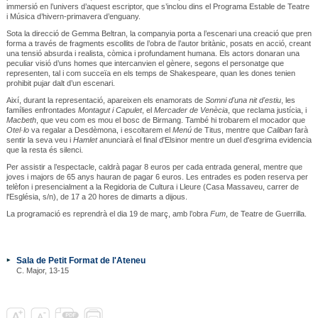
immersió en l’univers d’aquest escriptor, que s’inclou dins el Programa Estable de Teatre
i Música d’hivern-primavera d’enguany.
Sota la direcció de Gemma Beltran, la companyia porta a l’escenari una creació que pren
forma a través de fragments escollits de l’obra de l’autor britànic, posats en acció, creant
una tensió absurda i realista, còmica i profundament humana. Els actors donaran una
peculiar visió d’uns homes que intercanvien el gènere, segons el personatge que
representen, tal i com succeïa en els temps de Shakespeare, quan les dones tenien
prohibit pujar dalt d’un escenari.
Així, durant la representació, apareixen els enamorats de
Somni d'una nit d'estiu
, les
famílies enfrontades
Montagut i Capulet
, el
Mercader de Venècia
, que reclama justícia, i
Macbeth
, que veu com es mou el bosc de Birmang. També hi trobarem el mocador que
Otel·lo
va regalar a Desdèmona, i escoltarem el
Menú
de Titus, mentre que
Caliban
farà
sentir la seva veu i
Hamlet
anunciarà el final d'Elsinor mentre un duel d'esgrima evidencia
que la resta és silenci.
Per assistir a l’espectacle, caldrà pagar 8 euros per cada entrada general, mentre que
joves i majors de 65 anys hauran de pagar 6 euros. Les entrades es poden reserva per
telèfon i presencialment a la Regidoria de Cultura i Lleure (Casa Massaveu, carrer de
l'Església, s/n), de 17 a 20 hores de dimarts a dijous.
La programació es reprendrà el dia 19 de març, amb l’obra
Fum
, de Teatre de Guerrilla.
Sala de Petit Format de l'Ateneu
C. Major, 13-15