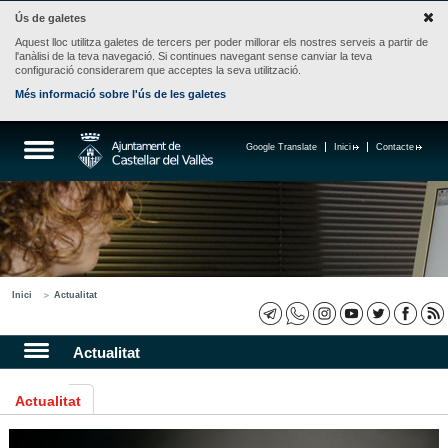
Ús de galetes
Aquest lloc utilitza galetes de tercers per poder millorar els nostres serveis a partir de
l'anàlisi de la teva navegació. Si continues navegant sense canviar la teva
configuració considerarem que acceptes la seva utilització.
Més informació sobre l'ús de les galetes
Google Translate
Inici
Contacte
Inici
Actualitat
Actualitat
Actualitat