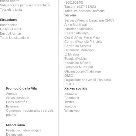
Bústia oberta
(900150140)
Subvencions per a la contractació
Tanatori (937471203)
Tots els tràmits
Totes les adreces i telèfons
Serveis
Situacions
Servei d'Atenció Ciutadana (SAC)
Arxiu Municipal
Busco feina
Biblioteca Municipal
He tingut un fill
Casal Catalunya
Em vull formar
Casal d'Avis Plaça Major
Totes les situacions
Centre d'Atenció Primària
Centre de Serveis
Deixalleria Municipal
El Mirador
Escola d'Adults
Escola de Música
Ludoteca Municipal
Oficina Local d'Habitatge
OMIC
Organisme de Gestió Tributària
PIPAD
Promoció de la Vila
Xarxes socials
Agenda
Instagram
Àrees d'esbarjo
Facebook
Llocs d'interès
Twitter
Itineraris
Youtube
Comerços, restaurants i serveis
WhatsApp
privats
Miscel·lània
Predicció meteorològica
Defuncions