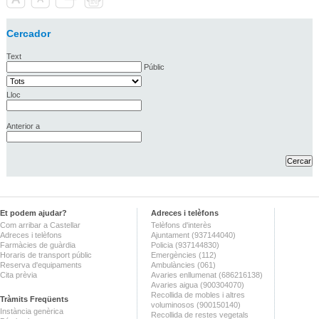
Cercador
Text
Públic
Lloc
Anterior a
Et podem ajudar?
Adreces i telèfons
Com arribar a Castellar
Telèfons d'interès
Adreces i telèfons
Ajuntament (937144040)
Farmàcies de guàrdia
Policia (937144830)
Horaris de transport públic
Emergències (112)
Reserva d'equipaments
Ambulàncies (061)
Cita prèvia
Avaries enllumenat (686216138)
Avaries aigua (900304070)
Recollida de mobles i altres
Tràmits Freqüents
voluminosos (900150140)
Instància genèrica
Recollida de restes vegetals