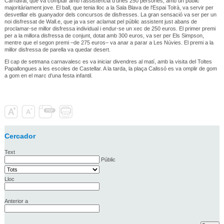
Carnaval, que va comptar amb l'assistència d'unes 250 persones, amb un públic
majoritàriament jove. El ball, que tenia lloc a la Sala Blava de l'Espai Tolrà, va servir per
desvetllar els guanyador dels concursos de disfresses. La gran sensació va ser per un
noi disfressat de Wall.e, que ja va ser aclamat pel públic assistent just abans de
proclamar-se millor disfressa individual i endur-se un xec de 250 euros. El primer premi
per a la millora disfressa de conjunt, dotat amb 300 euros, va ser per Els Simpson,
mentre que el segon premi –de 275 euros– va anar a parar a Les Núvies. El premi a la
millor disfressa de parella va quedar desert.
El cap de setmana carnavalesc es va iniciar divendres al matí, amb la visita del Toltes
Papallongues a les escoles de Castellar. A la tarda, la plaça Calissó es va omplir de gom
a gom en el marc d’una festa infantil.
Cercador
Text
Públic
Lloc
Anterior a