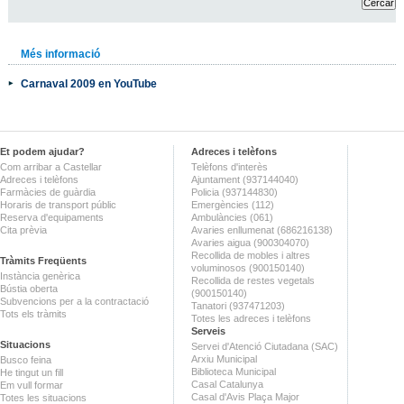
Més informació
Carnaval 2009 en YouTube
Et podem ajudar?
Adreces i telèfons
Com arribar a Castellar
Telèfons d'interès
Adreces i telèfons
Ajuntament (937144040)
Farmàcies de guàrdia
Policia (937144830)
Horaris de transport públic
Emergències (112)
Reserva d'equipaments
Ambulàncies (061)
Cita prèvia
Avaries enllumenat (686216138)
Avaries aigua (900304070)
Recollida de mobles i altres
Tràmits Freqüents
voluminosos (900150140)
Instància genèrica
Recollida de restes vegetals
Bústia oberta
(900150140)
Subvencions per a la contractació
Tanatori (937471203)
Tots els tràmits
Totes les adreces i telèfons
Serveis
Situacions
Servei d'Atenció Ciutadana (SAC)
Arxiu Municipal
Busco feina
Biblioteca Municipal
He tingut un fill
Casal Catalunya
Em vull formar
Casal d'Avis Plaça Major
Totes les situacions