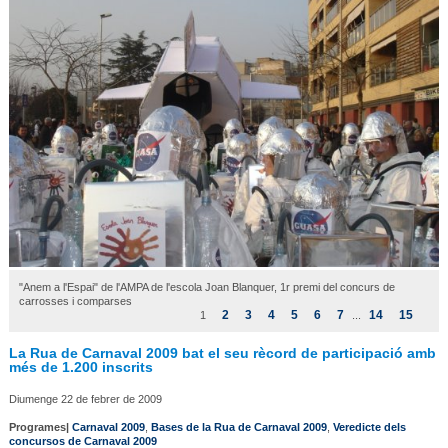
"Anem a l'Espai" de l'AMPA de l'escola Joan Blanquer, 1r premi del concurs de
carrosses i comparses
2
3
4
5
6
7
14
15
1
...
La Rua de Carnaval 2009 bat el seu rècord de participació amb
més de 1.200 inscrits
Diumenge 22 de febrer de 2009
Programes|
Carnaval 2009
,
Bases de la Rua de Carnaval 2009
,
Veredicte dels
concursos de Carnaval 2009