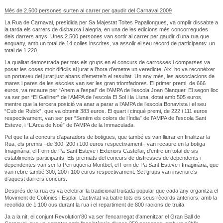
Més de 2.500 persones surten al carrer per gaudir del Carnaval 2009
La Rua de Carnaval, presidida per Sa Majestat Toltes Papallongues, va omplir dissabte a
la tarda els carrers de disbauxa i alegria, en una de les edicions més concorregudes
dels darrers anys. Unes 2.500 persones van sortir al carrer per gaudir d’una rua que
enguany, amb un total de 14 colles inscrites, va assolir el seu rècord de participants: un
total de 1.220.
La qualitat demostrada per tots els grups en el concurs de carrosses i comparses va
posar les coses molt difícils al jurat a l’hora d’emetre un veredicte. Així ho va reconèixer
un portaveu del jurat just abans d’emetre’n el resultat. Un any més, les associacions de
mares i pares de les escoles van ser les gran triomfadores. El primer premi, de 666
euros, va recaure per “Anem a l’espai” de l’AMPA de l’escola Joan Blanquer. El segon lloc
va ser per “El Galliner” de l’AMPA de l’escola El Sol i la Lluna, dotat amb 505 euros,
mentre que la tercera posició va anar a parar a l’AMPA de l’escola Bonavista i el seu
“Cub de Rubik”, que va obtenir 383 euros. El quart i cinquè premi, de 222 i 111 euros
respectivament, van ser per “Sentim els colors de l’Índia” de l’AMPA de l’escola Sant
Esteve, i “L’Arca de Noé” de l’AMPA de la Immaculada.
Pel que fa al concurs d'aparadors de botigues, que també es van lliurar en finalitzar la
Rua, els premis –de 300, 200 i 100 euros respectivament– van recaure en la botiga
Imaginària, el Forn de Pa Sant Esteve i Exteriors Castellar, d’entre un total de sis
establiments participants. Els premiats del concurs de disfresses de dependents i
dependentes van ser la Perruqueria Montbel, el Forn de Pa Sant Esteve i Imaginària, que
van rebre també 300, 200 i 100 euros respectivament. Set grups van inscriure’s
d’aquest darrers concurs.
Després de la rua es va celebrar la tradicional truitada popular que cada any organitza el
Moviment de Colònies i Esplai. L’activitat va batre tots els seus rècords anteriors, amb la
recollida de 1.100 ous durant la rua i el repartiment de 800 racions de truita.
Ja a la nit, el conjunt Revolution'80 va ser l'encarregat d'amenitzar el Gran Ball de