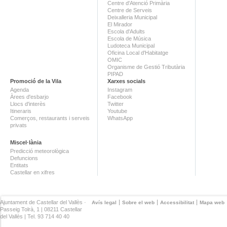
Centre d'Atenció Primària
Centre de Serveis
Deixalleria Municipal
El Mirador
Escola d'Adults
Escola de Música
Ludoteca Municipal
Oficina Local d'Habitatge
OMIC
Organisme de Gestió Tributària
PIPAD
Promoció de la Vila
Xarxes socials
Agenda
Instagram
Àrees d'esbarjo
Facebook
Llocs d'interès
Twitter
Itineraris
Youtube
Comerços, restaurants i serveis
WhatsApp
privats
Miscel·lània
Predicció meteorològica
Defuncions
Entitats
Castellar en xifres
Ajuntament de Castellar del Vallès ·
Avís legal
Sobre el web
Accessibilitat
Mapa web
Passeig Tolrà, 1 | 08211 Castellar
del Vallès | Tel. 93 714 40 40