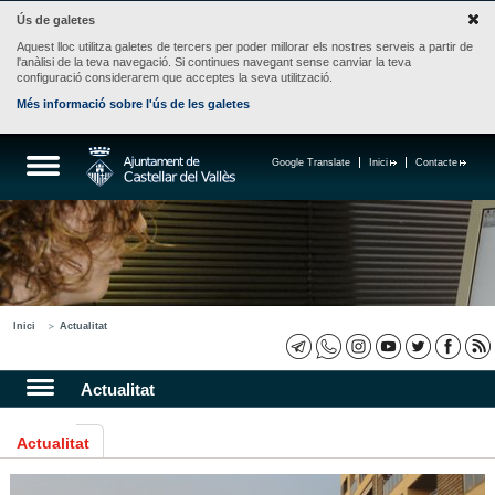
Ús de galetes
Aquest lloc utilitza galetes de tercers per poder millorar els nostres serveis a partir de
l'anàlisi de la teva navegació. Si continues navegant sense canviar la teva
configuració considerarem que acceptes la seva utilització.
Més informació sobre l'ús de les galetes
Google Translate
Inici
Contacte
Inici
Actualitat
Actualitat
Actualitat