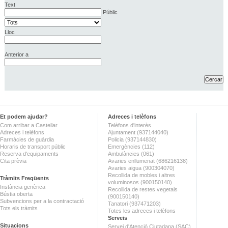
Text
Públic
Lloc
Anterior a
Et podem ajudar?
Adreces i telèfons
Com arribar a Castellar
Telèfons d'interès
Adreces i telèfons
Ajuntament (937144040)
Farmàcies de guàrdia
Policia (937144830)
Horaris de transport públic
Emergències (112)
Reserva d'equipaments
Ambulàncies (061)
Cita prèvia
Avaries enllumenat (686216138)
Avaries aigua (900304070)
Recollida de mobles i altres
Tràmits Freqüents
voluminosos (900150140)
Instància genèrica
Recollida de restes vegetals
Bústia oberta
(900150140)
Subvencions per a la contractació
Tanatori (937471203)
Tots els tràmits
Totes les adreces i telèfons
Serveis
Situacions
Servei d'Atenció Ciutadana (SAC)