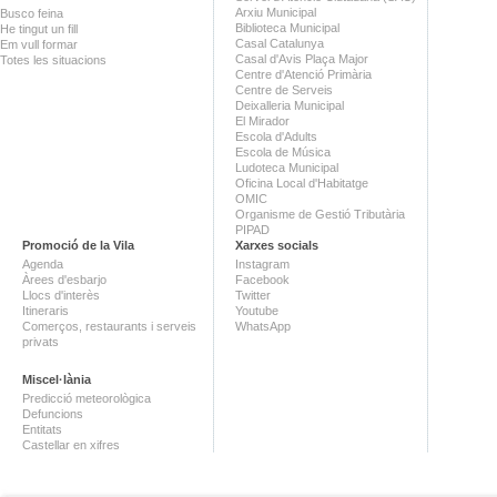
Arxiu Municipal
Busco feina
Biblioteca Municipal
He tingut un fill
Casal Catalunya
Em vull formar
Casal d'Avis Plaça Major
Totes les situacions
Centre d'Atenció Primària
Centre de Serveis
Deixalleria Municipal
El Mirador
Escola d'Adults
Escola de Música
Ludoteca Municipal
Oficina Local d'Habitatge
OMIC
Organisme de Gestió Tributària
PIPAD
Promoció de la Vila
Xarxes socials
Agenda
Instagram
Àrees d'esbarjo
Facebook
Llocs d'interès
Twitter
Itineraris
Youtube
Comerços, restaurants i serveis
WhatsApp
privats
Miscel·lània
Predicció meteorològica
Defuncions
Entitats
Castellar en xifres