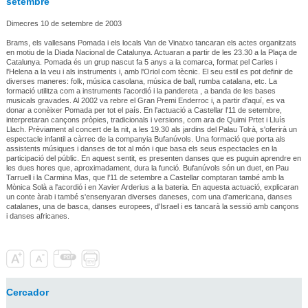
setembre
Dimecres 10 de setembre de 2003
Brams, els vallesans Pomada i els locals Van de Vinatxo tancaran els actes organitzats
en motiu de la Diada Nacional de Catalunya. Actuaran a partir de les 23.30 a la Plaça de
Catalunya. Pomada és un grup nascut fa 5 anys a la comarca, format pel Carles i
l'Helena a la veu i als instruments i, amb l'Oriol com tècnic. El seu estil es pot definir de
diverses maneres: folk, música casolana, música de ball, rumba catalana, etc. La
formació utilitza com a instruments l'acordió i la pandereta , a banda de les bases
musicals gravades. Al 2002 va rebre el Gran Premi Enderroc i, a partir d'aquí, es va
donar a conèixer Pomada per tot el país. En l'actuació a Castellar l'11 de setembre,
interpretaran cançons pròpies, tradicionals i versions, com ara de Quimi Prtet i Lluís
Llach. Prèviament al concert de la nit, a les 19.30 als jardins del Palau Tolrà, s'oferirà un
espectacle infantil a càrrec de la companyia Bufanúvols. Una formació que porta als
assistents músiques i danses de tot al món i que basa els seus espectacles en la
participació del públic. En aquest sentit, es presenten danses que es puguin aprendre en
les dues hores que, aproximadament, dura la funció. Bufanúvols són un duet, en Pau
Tarruell i la Carmina Mas, que l'11 de setembre a Castellar comptaran també amb la
Mònica Solà a l'acordió i en Xavier Arderius a la bateria. En aquesta actuació, explicaran
un conte àrab i també s'ensenyaran diverses daneses, com una d'americana, danses
catalanes, una de basca, danses europees, d'Israel i es tancarà la sessió amb cançons
i danses africanes.
Cercador