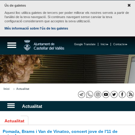
Ús de galetes
Aquest lloc utilitza galetes de tercers per poder millorar els nostres serveis a partir de
l'anàlisi de la teva navegació. Si continues navegant sense canviar la teva
configuració considerarem que acceptes la seva utilització.
Més informació sobre l'ús de les galetes
Google Translate
Inici
Contacte
Inici
Actualitat
Actualitat
Actualitat
Pomada, Brams i Van de Vinatxo, concert jove de l'11 de