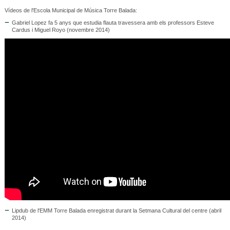
Vídeos de l'Escola Municipal de Música Torre Balada:
Gabriel Lopez fa 5 anys que estudia flauta travessera amb els professors Esteve
Cardus i Miguel Royo (novembre 2014)
Lipdub de l'EMM Torre Balada enregistrat durant la Setmana Cultural del centre (abril
2014)