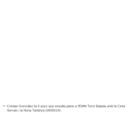
Cristian González fa 6 anys que estudia piano a l'EMM Torre Balada amb la Cinta
Serrats i la Núria Tantinyà (06/05/14)