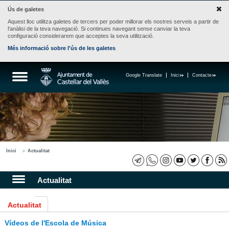
Ús de galetes
Aquest lloc utilitza galetes de tercers per poder millorar els nostres serveis a partir de
l'anàlisi de la teva navegació. Si continues navegant sense canviar la teva
configuració considerarem que acceptes la seva utilització.
Més informació sobre l'ús de les galetes
Google Translate
Inici
Contacte
Inici
Actualitat
Actualitat
Actualitat
Vídeos de l'Escola de Música