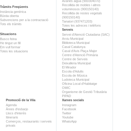
Avaries aigua (900304070)
Recollida de mobles i altres
Tràmits Freqüents
voluminosos (900150140)
Instància genèrica
Recollida de restes vegetals
Bústia oberta
(900150140)
Subvencions per a la contractació
Tanatori (937471203)
Tots els tràmits
Totes les adreces i telèfons
Serveis
Situacions
Servei d'Atenció Ciutadana (SAC)
Arxiu Municipal
Busco feina
Biblioteca Municipal
He tingut un fill
Casal Catalunya
Em vull formar
Casal d'Avis Plaça Major
Totes les situacions
Centre d'Atenció Primària
Centre de Serveis
Deixalleria Municipal
El Mirador
Escola d'Adults
Escola de Música
Ludoteca Municipal
Oficina Local d'Habitatge
OMIC
Organisme de Gestió Tributària
PIPAD
Promoció de la Vila
Xarxes socials
Agenda
Instagram
Àrees d'esbarjo
Facebook
Llocs d'interès
Twitter
Itineraris
Youtube
Comerços, restaurants i serveis
WhatsApp
privats