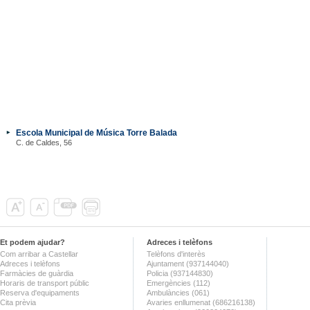
Escola Municipal de Música Torre Balada
C. de Caldes, 56
Et podem ajudar?
Adreces i telèfons
Com arribar a Castellar
Telèfons d'interès
Adreces i telèfons
Ajuntament (937144040)
Farmàcies de guàrdia
Policia (937144830)
Horaris de transport públic
Emergències (112)
Reserva d'equipaments
Ambulàncies (061)
Cita prèvia
Avaries enllumenat (686216138)