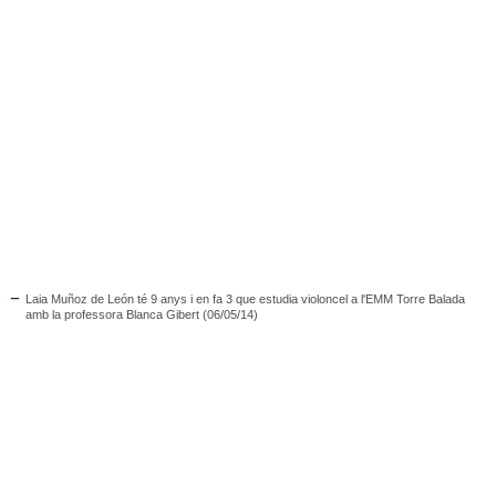
Laia Muñoz de León té 9 anys i en fa 3 que estudia violoncel a l'EMM Torre Balada
amb la professora Blanca Gibert (06/05/14)