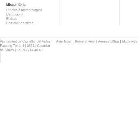
Miscel·lània
Predicció meteorològica
Defuncions
Entitats
Castellar en xifres
Ajuntament de Castellar del Vallès ·
Avís legal
Sobre el web
Accessibilitat
Mapa web
Passeig Tolrà, 1 | 08211 Castellar
del Vallès | Tel. 93 714 40 40