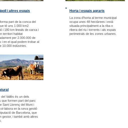
ipoll i altres espais
Horta i espais agraris
La zona d'horta al terme municipal
 forma part de la conca del
ocupa unes 48 hectàrees i està
que té uns 1.000 km2
situada principalment a la riba o
ó i 180 km lineals de xarxa i
ribera del riu i torrents i als espais
 territori habitat
perimetrals de les zones urbanes.
adament per 2.000.000 de
 i en el qual podem trobar al
de 10.000 indústries.
tural
 del Vallès és un dels
s que formen part del parc
de Sant Llorenç del Munt i
col·labora en la seva gestió
iputació de Barcelona, que
an gestor, i també amb altres
s.