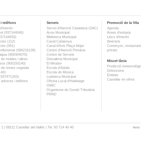
i telèfons
Serveis
Promoció de la Vila
d'interès
Servei d'Atenció Ciutadana (SAC)
Agenda
nt (937144040)
Arxiu Municipal
Àrees d'esbarjo
(937144830)
Biblioteca Municipal
Llocs d'interès
ies (112)
Casal Catalunya
Itineraris
ies (061)
Casal d'Avis Plaça Major
Comerços, restaurants
enllumenat (686216138)
Centre d'Atenció Primària
privats
aigua (900304070)
Centre de Serveis
 de mobles i altres
Deixalleria Municipal
Miscel·lània
sos (900150140)
El Mirador
Predicció meteorològi
a de restes vegetals
Escola d'Adults
Defuncions
140)
Escola de Música
Entitats
 (937471203)
Ludoteca Municipal
Castellar en xifres
 adreces i telèfons
Oficina Local d'Habitatge
OMIC
Organisme de Gestió Tributària
PIPAD
 1 | 08211 Castellar del Vallès | Tel. 93 714 40 40
Avís 