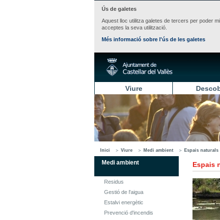
Ús de galetes
Aquest lloc utilitza galetes de tercers per poder m
acceptes la seva utilització.
Més informació sobre l'ús de les galetes
Viure
Descob
Inici
Viure
Medi ambient
Espais naturals
Medi ambient
Espais 
Residus
Gestió de l'aigua
Estalvi energètic
Prevenció d'incendis