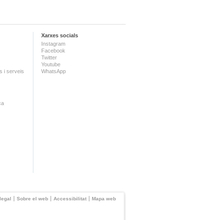
Xarxes socials
Instagram
Facebook
Twitter
Youtube
 i serveis
WhatsApp
ca
legal
Sobre el web
Accessibilitat
Mapa web