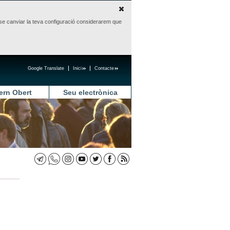
sense canviar la teva configuració considerarem que
Google Translate
Inici
Contacte
ern Obert
Seu electrònica