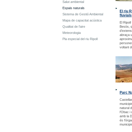
Salut ambiental
Espais naturals
El riu R
Sistema de Gestió Ambiental
fluvials
Mapa de capacitat acústica
El Ripoll
Qualitat de l'aire
Besòs, 
d’extensi
Meteorologia
abraça un
Pla especial del riu Ripoll
aproxim
persones
voltant 
Parc Na
Castellar
municipi
natural 
l'Obac i 
amb la D
és l'òrg
municipi