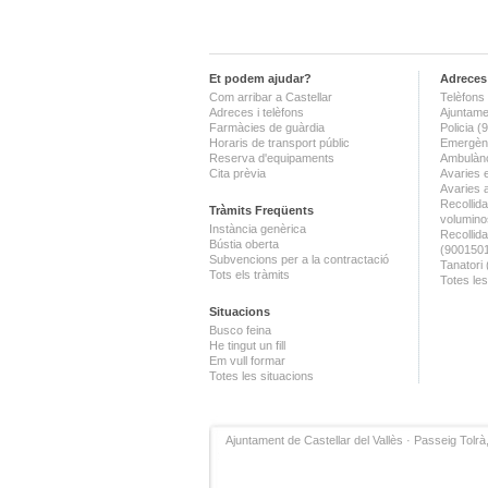
Et podem ajudar?
Adreces 
Com arribar a Castellar
Telèfons 
Adreces i telèfons
Ajuntame
Farmàcies de guàrdia
Policia 
Horaris de transport públic
Emergènc
Reserva d'equipaments
Ambulànc
Cita prèvia
Avaries 
Avaries 
Recollida
Tràmits Freqüents
volumino
Instància genèrica
Recollid
Bústia oberta
(900150
Subvencions per a la contractació
Tanatori
Tots els tràmits
Totes les
Situacions
Busco feina
He tingut un fill
Em vull formar
Totes les situacions
Ajuntament de Castellar del Vallès · Passeig Tolrà,