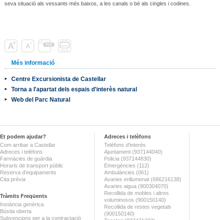
seva situació als vessants més baixos, a les canals o bé als cingles i codines.
Més informació
Centre Excursionista de Castellar
Torna a l'apartat dels espais d'interès natural
Web del Parc Natural
Et podem ajudar?
Adreces i telèfons
Com arribar a Castellar
Telèfons d'interès
Adreces i telèfons
Ajuntament (937144040)
Farmàcies de guàrdia
Policia (937144830)
Horaris de transport públic
Emergències (112)
Reserva d'equipaments
Ambulàncies (061)
Cita prèvia
Avaries enllumenat (686216138)
Avaries aigua (900304070)
Recollida de mobles i altres
Tràmits Freqüents
voluminosos (900150140)
Instància genèrica
Recollida de restes vegetals
Bústia oberta
(900150140)
Subvencions per a la contractació