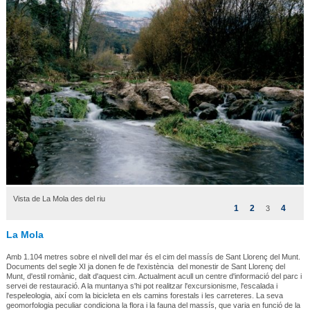
Vista de La Mola des del riu
1
2
4
3
La Mola
Amb 1.104 metres sobre el nivell del mar és el cim del massís de Sant Llorenç del Munt.
Documents del segle XI ja donen fe de l'existència del monestir de Sant Llorenç del
Munt, d'estil romànic, dalt d'aquest cim. Actualment acull un centre d'informació del parc i
servei de restauració. A la muntanya s'hi pot realitzar l'excursionisme, l'escalada i
l'espeleologia, així com la bicicleta en els camins forestals i les carreteres. La seva
geomorfologia peculiar condiciona la flora i la fauna del massís, que varia en funció de la