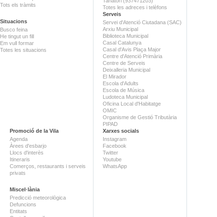
Tanatori (937471203)
Tots els tràmits
Totes les adreces i telèfons
Serveis
Situacions
Servei d'Atenció Ciutadana (SAC)
Arxiu Municipal
Busco feina
Biblioteca Municipal
He tingut un fill
Casal Catalunya
Em vull formar
Casal d'Avis Plaça Major
Totes les situacions
Centre d'Atenció Primària
Centre de Serveis
Deixalleria Municipal
El Mirador
Escola d'Adults
Escola de Música
Ludoteca Municipal
Oficina Local d'Habitatge
OMIC
Organisme de Gestió Tributària
PIPAD
Promoció de la Vila
Xarxes socials
Agenda
Instagram
Àrees d'esbarjo
Facebook
Llocs d'interès
Twitter
Itineraris
Youtube
Comerços, restaurants i serveis
WhatsApp
privats
Miscel·lània
Predicció meteorològica
Defuncions
Entitats