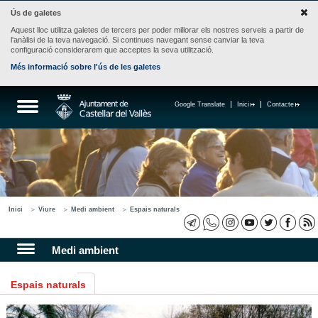
Ús de galetes
Aquest lloc utilitza galetes de tercers per poder millorar els nostres serveis a partir de
l'anàlisi de la teva navegació. Si continues navegant sense canviar la teva
configuració considerarem que acceptes la seva utilització.
Més informació sobre l'ús de les galetes
Google Translate
Inici
Contacte
Inici
Viure
Medi ambient
Espais naturals
Medi ambient
Espais naturals