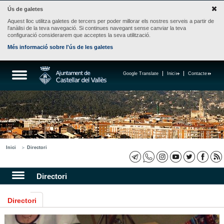
Ús de galetes
Aquest lloc utilitza galetes de tercers per poder millorar els nostres serveis a partir de
l'anàlisi de la teva navegació. Si continues navegant sense canviar la teva
configuració considerarem que acceptes la seva utilització.
Més informació sobre l'ús de les galetes
Google Translate
Inici
Contacte
Inici
Directori
Directori
Directori