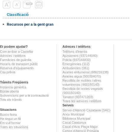
Classificació
Recursos per a la gent gran
Et podem ajudar?
Adreces i telèfons
Com arribar a Castellar
Telèfons d'interès
Adreces i telèfons
Ajuntament (937144040)
Farmàcies de guàrdia
Policia (937144830)
Horaris de transport públic
Emergències (112)
Reserva d'equipaments
Ambulàncies (061)
Cita prèvia
Avaries enllumenat (686216138)
Avaries aigua (900304070)
Recollida de mobles i altres
Tràmits Freqüents
voluminosos (900150140)
Instància genèrica
Recollida de restes vegetals
Bústia oberta
(900150140)
Subvencions per a la contractació
Tanatori (937471203)
Tots els tràmits
Totes les adreces i telèfons
Serveis
Situacions
Servei d'Atenció Ciutadana (SAC)
Arxiu Municipal
Busco feina
Biblioteca Municipal
He tingut un fill
Casal Catalunya
Em vull formar
Casal d'Avis Plaça Major
Totes les situacions
Centre d'Atenció Primària