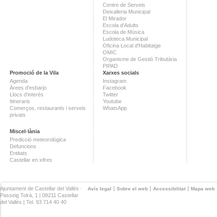
Centre de Serveis
Deixalleria Municipal
El Mirador
Escola d'Adults
Escola de Música
Ludoteca Municipal
Oficina Local d'Habitatge
OMIC
Organisme de Gestió Tributària
PIPAD
Promoció de la Vila
Xarxes socials
Agenda
Instagram
Àrees d'esbarjo
Facebook
Llocs d'interès
Twitter
Itineraris
Youtube
Comerços, restaurants i serveis
WhatsApp
privats
Miscel·lània
Predicció meteorològica
Defuncions
Entitats
Castellar en xifres
Ajuntament de Castellar del Vallès ·
Avís legal
Sobre el web
Accessibilitat
Mapa web
Passeig Tolrà, 1 | 08211 Castellar
del Vallès | Tel. 93 714 40 40