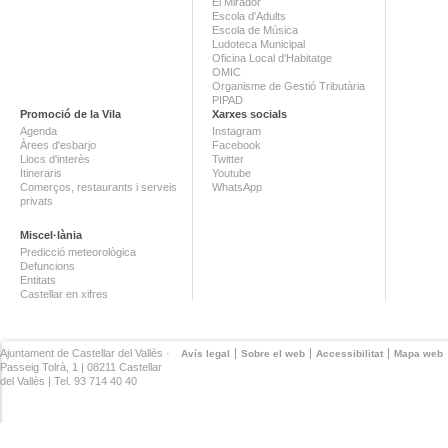
El Mirador
Escola d'Adults
Escola de Música
Ludoteca Municipal
Oficina Local d'Habitatge
OMIC
Organisme de Gestió Tributària
PIPAD
Promoció de la Vila
Xarxes socials
Agenda
Instagram
Àrees d'esbarjo
Facebook
Llocs d'interès
Twitter
Itineraris
Youtube
Comerços, restaurants i serveis
WhatsApp
privats
Miscel·lània
Predicció meteorològica
Defuncions
Entitats
Castellar en xifres
Ajuntament de Castellar del Vallès ·
Avís legal
Sobre el web
Accessibilitat
Mapa web
Passeig Tolrà, 1 | 08211 Castellar
del Vallès | Tel. 93 714 40 40