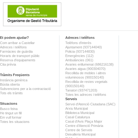
Et podem ajudar?
Adreces i telèfons
Com arribar a Castellar
Telèfons d'interès
Adreces i telèfons
Ajuntament (937144040)
Farmàcies de guàrdia
Policia (937144830)
Horaris de transport públic
Emergències (112)
Reserva d'equipaments
Ambulàncies (061)
Cita prèvia
Avaries enllumenat (686216138)
Avaries aigua (900304070)
Recollida de mobles i altres
Tràmits Freqüents
voluminosos (900150140)
Instància genèrica
Recollida de restes vegetals
Bústia oberta
(900150140)
Subvencions per a la contractació
Tanatori (937471203)
Tots els tràmits
Totes les adreces i telèfons
Serveis
Situacions
Servei d'Atenció Ciutadana (SAC)
Arxiu Municipal
Busco feina
Biblioteca Municipal
He tingut un fill
Casal Catalunya
Em vull formar
Casal d'Avis Plaça Major
Totes les situacions
Centre d'Atenció Primària
Centre de Serveis
Deixalleria Municipal