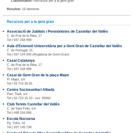
Classificador:
Recursos per a la gent gran
Resultat:
16 elements
Recursos per a la gent gran
Associació de Jubilats i Pensionistes de Castellar del Vallès
C. de Prat de la Riba, 17
Tel | 937 158 998
Aula d'Extensió Universitària per a Gent Gran de Castellar del Vallès
C. de Portugal, 2C
Tel | 937 144 040 (Regidoria de Gent Gran)
Casal Catalunya
C. de Prat de la Riba, 17
Tel | 937 158 998
Casal de Gent Gran de la plaça Major
Pl. Major, s/n
Tel | 93 714 36 55
Centre Sociosanitari Albada
Parc Taulí, s/n
Tel | 93 723 10 10 - ext. 26000
Club Tennis Castellar del Vallès
C. de Sant Feliu, s/n
Tel | 648.104.066
Escola Nocturna
Pg. Tolrà, 18
Tel | 937 145 738