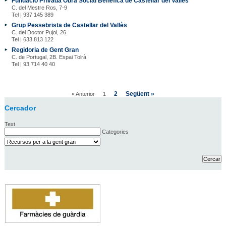
Fundació Privada Obra Social Benèfica de Castellar del Vallès
C. del Mestre Ros, 7-9
Tel | 937 145 389
Grup Pessebrista de Castellar del Vallès
C. del Doctor Pujol, 26
Tel | 633 813 122
Regidoria de Gent Gran
C. de Portugal, 2B. Espai Tolrà
Tel | 93 714 40 40
2
Següent »
« Anterior
1
Cercador
Text
Categories