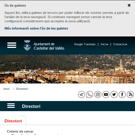
Ús de galetes
Aquest lloc utilitza galetes de tercers per poder millorar els nostres serveis a partir de
l'anàlisi de la teva navegació. Si continues navegant sense canviar la teva
configuració considerarem que acceptes la seva utilització.
Més informació sobre l'ús de les galetes
Google Translate
Inici
Contacte
Inici
Directori
Directori
Directori
Criteris de cerca: