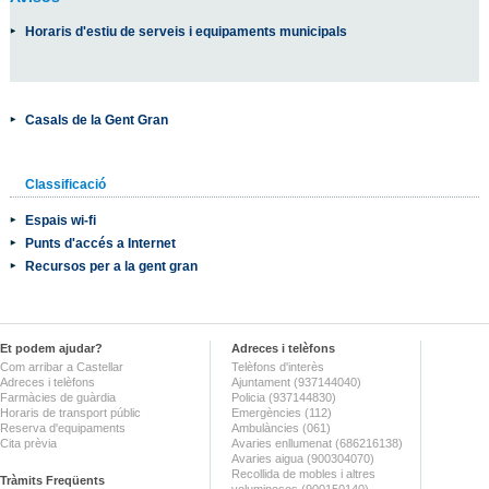
Horaris d'estiu de serveis i equipaments municipals
Casals de la Gent Gran
Classificació
Espais wi-fi
Punts d'accés a Internet
Recursos per a la gent gran
Et podem ajudar?
Adreces i telèfons
Com arribar a Castellar
Telèfons d'interès
Adreces i telèfons
Ajuntament (937144040)
Farmàcies de guàrdia
Policia (937144830)
Horaris de transport públic
Emergències (112)
Reserva d'equipaments
Ambulàncies (061)
Cita prèvia
Avaries enllumenat (686216138)
Avaries aigua (900304070)
Recollida de mobles i altres
Tràmits Freqüents