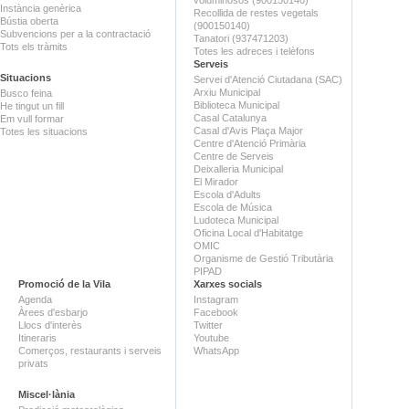
voluminosos (900150140)
Instància genèrica
Recollida de restes vegetals
Bústia oberta
(900150140)
Subvencions per a la contractació
Tanatori (937471203)
Tots els tràmits
Totes les adreces i telèfons
Serveis
Situacions
Servei d'Atenció Ciutadana (SAC)
Arxiu Municipal
Busco feina
Biblioteca Municipal
He tingut un fill
Casal Catalunya
Em vull formar
Casal d'Avis Plaça Major
Totes les situacions
Centre d'Atenció Primària
Centre de Serveis
Deixalleria Municipal
El Mirador
Escola d'Adults
Escola de Música
Ludoteca Municipal
Oficina Local d'Habitatge
OMIC
Organisme de Gestió Tributària
PIPAD
Promoció de la Vila
Xarxes socials
Agenda
Instagram
Àrees d'esbarjo
Facebook
Llocs d'interès
Twitter
Itineraris
Youtube
Comerços, restaurants i serveis
WhatsApp
privats
Miscel·lània