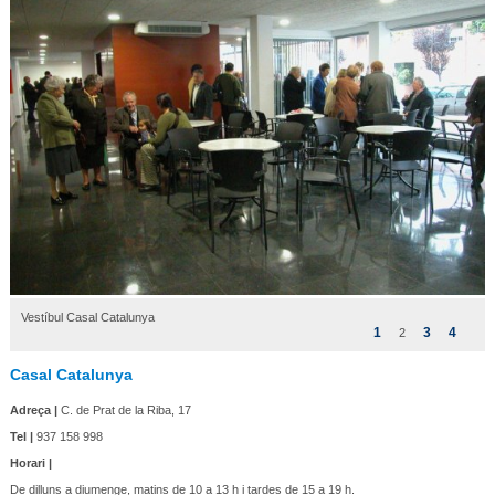
Vestíbul Casal Catalunya
1
3
4
2
Casal Catalunya
Adreça |
C. de Prat de la Riba, 17
Tel |
937 158 998
Horari |
De dilluns a diumenge, matins de 10 a 13 h i tardes de 15 a 19 h.