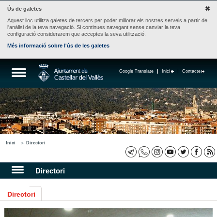
Ús de galetes
Aquest lloc utilitza galetes de tercers per poder millorar els nostres serveis a partir de
l'anàlisi de la teva navegació. Si continues navegant sense canviar la teva
configuració considerarem que acceptes la seva utilització.
Més informació sobre l'ús de les galetes
Google Translate
Inici
Contacte
Inici
Directori
Directori
Directori