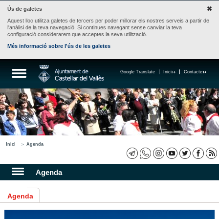
Ús de galetes
Aquest lloc utilitza galetes de tercers per poder millorar els nostres serveis a partir de
l'anàlisi de la teva navegació. Si continues navegant sense canviar la teva
configuració considerarem que acceptes la seva utilització.
Més informació sobre l'ús de les galetes
Google Translate
Inici
Contacte
Inici
Agenda
Agenda
Agenda