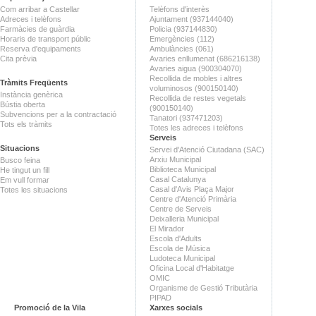
Com arribar a Castellar
Telèfons d'interès
Adreces i telèfons
Ajuntament (937144040)
Farmàcies de guàrdia
Policia (937144830)
Horaris de transport públic
Emergències (112)
Reserva d'equipaments
Ambulàncies (061)
Cita prèvia
Avaries enllumenat (686216138)
Avaries aigua (900304070)
Recollida de mobles i altres
Tràmits Freqüents
voluminosos (900150140)
Instància genèrica
Recollida de restes vegetals
Bústia oberta
(900150140)
Subvencions per a la contractació
Tanatori (937471203)
Tots els tràmits
Totes les adreces i telèfons
Serveis
Situacions
Servei d'Atenció Ciutadana (SAC)
Arxiu Municipal
Busco feina
Biblioteca Municipal
He tingut un fill
Casal Catalunya
Em vull formar
Casal d'Avis Plaça Major
Totes les situacions
Centre d'Atenció Primària
Centre de Serveis
Deixalleria Municipal
El Mirador
Escola d'Adults
Escola de Música
Ludoteca Municipal
Oficina Local d'Habitatge
OMIC
Organisme de Gestió Tributària
PIPAD
Promoció de la Vila
Xarxes socials